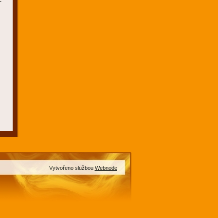
Vytvořeno službou
Webnode