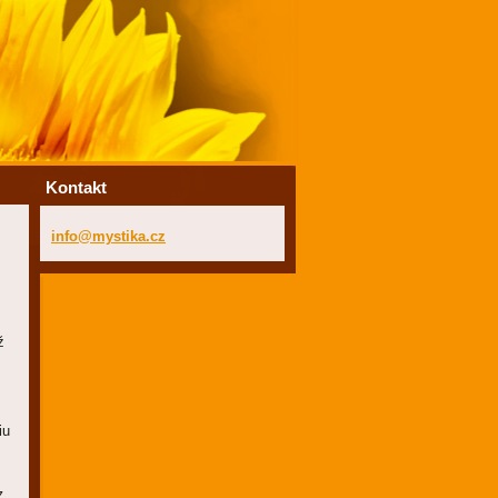
Kontakt
info@mys
tika.cz
ž
iu
Z