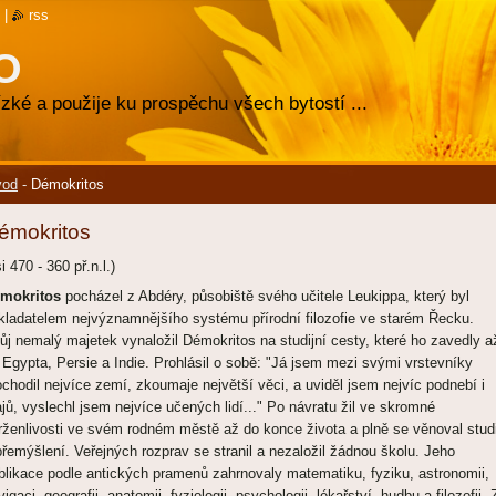
|
rss
O
zké a použije ku prospěchu všech bytostí ...
vod
-
Démokritos
émokritos
i 470 - 360 př.n.l.)
mokritos
pocházel z Abdéry, působiště svého učitele Leukippa, který byl
kladatelem nejvýznamnějšího systému přírodní filozofie ve starém Řecku.
ůj nemalý majetek vynaložil Démokritos na studijní cesty, které ho zavedly a
 Egypta, Persie a Indie. Prohlásil o sobě: "Já jsem mezi svými vrstevníky
ochodil nejvíce zemí, zkoumaje největší věci, a uviděl jsem nejvíc podnebí i
ajů, vyslechl jsem nejvíce učených lidí..." Po návratu žil ve skromné
rženlivosti ve svém rodném městě až do konce života a plně se věnoval stud
přemýšlení. Veřejných rozprav se stranil a nezaložil žádnou školu. Jeho
blikace podle antických pramenů zahrnovaly matematiku, fyziku, astronomii,
vigaci, geografii, anatomii, fyziologii, psychologii, lékařství, hudbu a filozofii. 