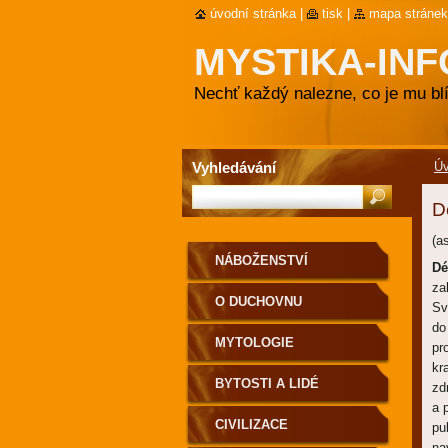
úvodní stránka
|
tisk
|
mapa stránek
MYSTIKA-INF
Nechť každý nalezne, co je mu blí
Vyhledávání
Ú
D
(as
NÁBOŽENSTVÍ
Dé
za
O DUCHOVNU
Sv
do
MYTOLOGIE
pr
kr
BYTOSTI A LIDÉ
zd
a 
CIVILIZACE
pu
na