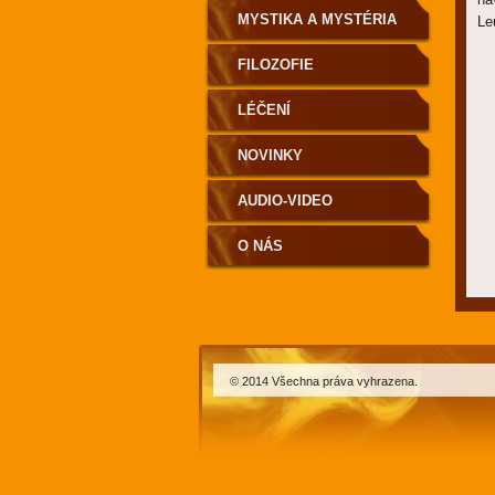
MYSTIKA A MYSTÉRIA
Le
FILOZOFIE
LÉČENÍ
NOVINKY
AUDIO-VIDEO
O NÁS
© 2014 Všechna práva vyhrazena.