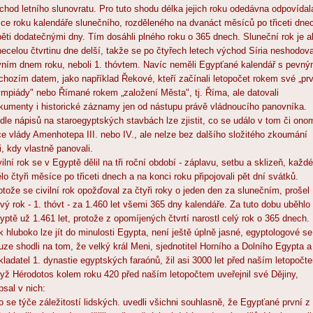
íchod letního slunovratu. Pro tuto shodu délka jejich roku odedávna odpovídal
lce roku kalendáře slunečního, rozděleného na dvanáct měsíců po třiceti dne
pěti dodatečnými dny. Tím dosáhli plného roku o 365 dnech. Sluneční rok je a
necelou čtvrtinu dne delší, takže se po čtyřech letech východ Síria neshodova
vním dnem roku, neboli 1. thóvtem. Navíc neměli Egypťané kalendář s pevn
chozím datem, jako například Řekové, kteří začínali letopočet rokem své „pr
ympiády" nebo Římané rokem „založení Města", tj. Říma, ale datovali
kumenty i historické záznamy jen od nástupu právě vládnoucího panovníka.
dle nápisů na staroegyptských stavbách lze zjistit, co se událo v tom či ono
ce vlády Amenhotepa III. nebo IV., ale nelze bez dalšího složitého zkoumání
ci, kdy vlastně panovali.
vilní rok se v Egyptě dělil na tři roční období - záplavu, setbu a sklizeň, každé
lo čtyři měsíce po třiceti dnech a na konci roku připojovali pět dní svátků.
otože se civilní rok opožďoval za čtyři roky o jeden den za slunečním, prošel
vý rok - 1. thóvt - za 1.460 let všemi 365 dny kalendáře. Za tuto dobu uběhlo
yptě už 1.461 let, protože z opomíjených čtvrtí narostl celý rok o 365 dnech.
k hluboko lze jít do minulosti Egypta, není ještě úplně jasné, egyptologové se
uze shodli na tom, že velký král Meni, sjednotitel Horního a Dolního Egypta a
kladatel 1. dynastie egyptských faraónů, žil asi 3000 let před naším letopočt
yž Hérodotos kolem roku 420 před naším letopočtem uveřejnil své Dějiny,
psal v nich:
o se týče záležitostí lidských. uvedli všichni souhlasně, že Egypťané první z