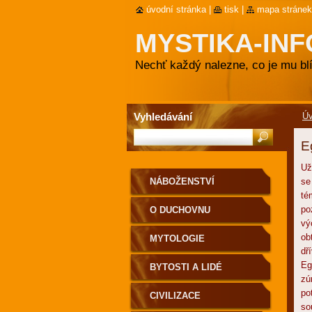
úvodní stránka
|
tisk
|
mapa stránek
MYSTIKA-INF
Nechť každý nalezne, co je mu blí
Vyhledávání
Ú
E
Už
NÁBOŽENSTVÍ
se
té
po
O DUCHOVNU
vý
ob
MYTOLOGIE
dř
Eg
BYTOSTI A LIDÉ
zú
po
CIVILIZACE
so