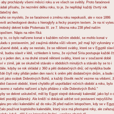
e aby procházely všemi měsíci roku a ve všech se světily. Proto faraónové
ládali přísahu, že nezmění délku roku, to je, že nepřidají každý čtvrtý rok
datečný den.
ouho se myslelo, že se faraónové o změnu roku nepokusili, ale v roce 1886
jevili archeologové desku s hieroglyfy a řecky psaným textem. Je na ní vyte
nobský dekret krále Ptolemaia III. ze 7. března roku 238 před naším
topočtem. Nápis na něm říká:
by to, co bylo nařízeno konat v každém ročním období, se mohlo konat v
uladu s postavením, jež zaujímá obloha vůči věcem, jež mají být vykonány v
učasné době, a aby se nestalo, že se některé svátky, které se v Egyptě slaví
mě, budou slavit v létě, vzhledem k tomu, že východ Síria postupuje každé čt
ky o jeden den, a na druhé straně některé svátky, které se v současné době
aví v zimě, jak se skutečně stávalo v obdobích minulých a stávalo by se to i
dále, kdyby se rok skládal z 360 a pěti dodatečných dnů; od nynějška bude
ždé čtyři roky přidán jeden den navíc k oněm pěti dodatečným dnům, a bude 
avit jako svátek Dobrotivých Bohů, a každý člověk nechť vezme na vědomí, 
átké časové období, které chybělo při uspořádání ročních období a roku, bylo
raveno z našeho nařízení a bylo přidáno z vůle Dobrotivých Bohů."
yby se dekret uskutečnil, měl by Egypt stejně dokonalý kalendář, jako byl o 
oletí později juliánský. Ale kněží si dokázali udržet své postavení nejvyššího
gánu pro věci kalendářní až do roku 26 před naším letopočtem, kdy se v Egyp
čalo používat koptského kalendáře, který sice má přestupné roky, ale zařazu