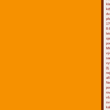
kl
kd
dv
př
17
8.
le
sj
po
Ml
vý
sa
vy
(t
ne
al
Ne
po
ro
vš
sv
ka