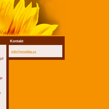
Kontakt
info@mys
tika.cz
dyž
je
a