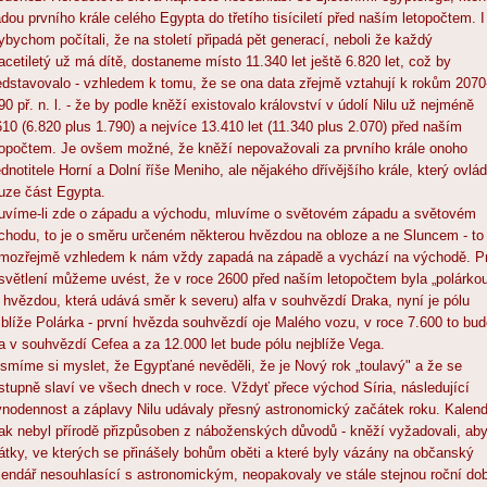
adou prvního krále celého Egypta do třetího tisíciletí před naším letopočtem. I
ybychom počítali, že na století připadá pět generací, neboli že každý
acetiletý už má dítě, dostaneme místo 11.340 let ještě 6.820 let, což by
edstavovalo - vzhledem k tomu, že se ona data zřejmě vztahují k rokům 2070
90 př. n. l. - že by podle kněží existovalo království v údolí Nilu už nejméně
610 (6.820 plus 1.790) a nejvíce 13.410 let (11.340 plus 2.070) před naším
topočtem. Je ovšem možné, že kněží nepovažovali za prvního krále onoho
ednotitele Horní a Dolní říše Meniho, ale nějakého dřívějšího krále, který ovlád
uze část Egypta.
uvíme-li zde o západu a východu, mluvíme o světovém západu a světovém
chodu, to je o směru určeném některou hvězdou na obloze a ne Sluncem - to
mozřejmě vzhledem k nám vždy zapadá na západě a vychází na východě. P
světlení můžeme uvést, že v roce 2600 před naším letopočtem byla „polárko
j. hvězdou, která udává směr k severu) alfa v souhvězdí Draka, nyní je pólu
jblíže Polárka - první hvězda souhvězdí oje Malého vozu, v roce 7.600 to bu
fa v souhvězdí Cefea a za 12.000 let bude pólu nejblíže Vega.
smíme si myslet, že Egypťané nevěděli, že je Nový rok „toulavý" a že se
stupně slaví ve všech dnech v roce. Vždyť přece východ Síria, následující
vnodennost a záplavy Nilu udávaly přesný astronomický začátek roku. Kalend
ak nebyl přírodě přizpůsoben z náboženských důvodů - kněží vyžadovali, ab
átky, ve kterých se přinášely bohům oběti a které byly vázány na občanský
lendář nesouhlasící s astronomickým, neopakovaly ve stále stejnou roční do