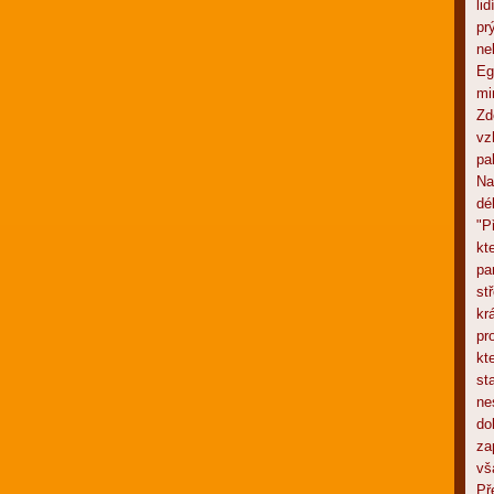
li
pr
ne
Eg
mi
Zd
vz
pa
Na
dé
"P
kt
pa
st
kr
pr
kte
st
ne
do
za
vš
Př