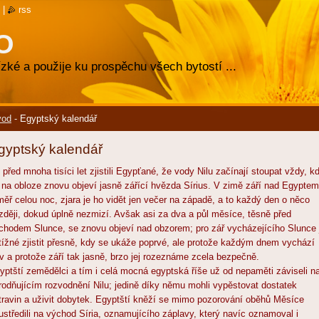
|
rss
O
zké a použije ku prospěchu všech bytostí ...
vod
-
Egyptský kalendář
gyptský kalendář
 před mnoha tisíci let zjistili Egypťané, že vody Nilu začínají stoupat vždy, k
 na obloze znovu objeví jasně zářící hvězda Sírius. V zimě září nad Egyptem
měř celou noc, zjara je ho vidět jen večer na západě, a to každý den o něco
zději, dokud úplně nezmizí. Avšak asi za dva a půl měsíce, těsně před
chodem Slunce, se znovu objeví nad obzorem; pro zář vycházejícího Slunce 
tížné zjistit přesně, kdy se ukáže poprvé, ale protože každým dnem vychází
ív a protože září tak jasně, brzo jej rozeznáme zcela bezpečně.
yptští zemědělci a tím i celá mocná egyptská říše už od nepaměti záviseli n
rodňujícím rozvodnění Nilu; jedině díky němu mohli vypěstovat dostatek
travin a uživit dobytek. Egyptští kněží se mimo pozorování oběhů Měsíce
ustředili na východ Síria, oznamujícího záplavy, který navíc oznamoval i