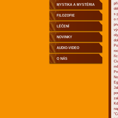
př
MYSTIKA A MYSTÉRIA
dé
s 
FILOZOFIE
o 
pr
LÉČENÍ
vý
ol
NOVINKY
do
Po
AUDIO-VIDEO
ro
ří
O NÁS
Ci
mě
Pr
No
Eg
Ja
po
za
Kd
na
"C