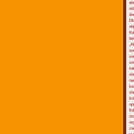
al
sk
do
Dl
ob
Ká
le
„A
so
so
zi
ro
sl
na
ka
sl
kr
up
Kd
st
or
za