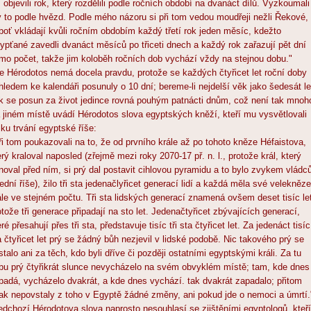
dí objevili rok, který rozdělili podle ročních období na dvanáct dílů. Vyzkoumali
ý to podle hvězd. Podle mého názoru si při tom vedou moudřeji nežli Řekové,
boť vkládají kvůli ročním obdobím každý třetí rok jeden měsíc, kdežto
ypťané zavedli dvanáct měsíců po třiceti dnech a každý rok zařazují pět dní
mo počet, takže jim koloběh ročních dob vychází vždy na stejnou dobu."
e Hérodotos nemá docela pravdu, protože se každých čtyřicet let roční doby
hledem ke kalendáři posunuly o 10 dní; bereme-li nejdelší věk jako šedesát le
k se posun za život jedince rovná pouhým patnácti dnům, což není tak mnoh
 jiném místě uvádí Hérodotos slova egyptských kněží, kteří mu vysvětlovali
lku trvání egyptské říše:
ři tom poukazovali na to, že od prvního krále až po tohoto kněze Héfaistova,
erý kraloval naposled (zřejmě mezi roky 2070-17 př. n. l., protože král, který
noval před ním, si prý dal postavit cihlovou pyramidu a to bylo zvykem vládc
řední říše), žilo tři sta jedenačlyřicet generací lidí a každá měla své velekněze
ále ve stejném počtu. Tři sta lidských generací znamená ovšem deset tisíc le
otože tři generace připadají na sto let. Jedenačtyřicet zbývajících generací,
ré přesahují přes tři sta, představuje tisíc tři sta čtyřicet let. Za jedenáct tisíc 
a čtyřicet let prý se žádný bůh nezjevil v lidské podobě. Nic takového prý se
stalo ani za těch, kdo byli dříve či později ostatními egyptskými králi. Za tu
bu prý čtyřikrát slunce nevycházelo na svém obvyklém místě; tam, kde dnes
padá, vycházelo dvakrát, a kde dnes vychází. tak dvakrát zapadalo; přitom
ak nepovstaly z toho v Egyptě žádné změny, ani pokud jde o nemoci a úmrtí.
edchozí Hérodotova slova naprosto nesouhlasí se zjištěními egyptologů, kteří