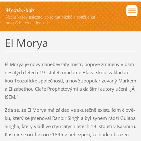
Mystika-info
Nechť každý nalezne, co je mu blízké a použije ku
prospěchu všech bytostí ...
El Morya
El Morya je nový nanebevzatý mistr, poprvé zmíněný v osm­
desátých letech 19. století madame Blavatskou, zakladatel­
kou Teozofické společnosti, a nově zpopularizovaný Markem
a Elizabethou Claře Prophetovými a dalšími autory učení „JÁ
JSEM."
Zdá se, že El Morya má základ ve skutečně existujícím člově­
ku, který se jmenoval Ranbir Singh a byl synem rádži Gulaba
Singha, který vládl ve čtyřicátých letech 19. století v Kašmíru.
Kašmír se ocitl v roce 1845 v nebezpečí, že bude obsazen