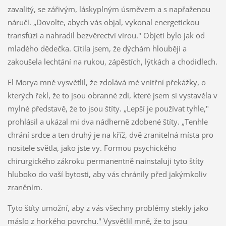
zavalitý, se zářivým, láskyplným úsměvem a s napřaženou
náručí. „Dovolte, abych vás objal, vykonal energetickou
transfúzi a nahradil bezvěrectví vírou." Objetí bylo jak od
mladého dědečka. Cítila jsem, že dýchám hlouběji a
zakoušela lechtání na rukou, zápěstích, lýtkách a cho­didlech.
El Morya mně vysvětlil, že zdolává mé vnitřní překážky, o
kte­rých řekl, že to jsou obranné zdi, které jsem si vystavěla v
mylné představě, že to jsou štíty. „Lepší je používat tyhle,"
prohlásil a ukázal mi dva nádherně zdobené štíty. „Tenhle
chrání srdce a ten druhý je na kříž, dvě zranitelná místa pro
nositele světla, jako jste vy. Formou psychického
chirurgického zákroku permanentně nainstaluji tyto štíty
hluboko do vaší bytosti, aby vás chránily před jakýmkoliv
zra­něním.
Tyto štíty umožní, aby z vás všechny problémy stekly jako
máslo z horkého povrchu." Vysvětlil mně, že to jsou