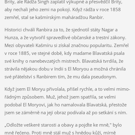
Brity, ale Rádža Singh zaplatil výkupné a přesvědčil Brity,
aby nechali jeho zemi na pokoji. Když rádža v roce 1858
zemřel, stal se kaš­mírským maháradžou Ranbir.
Historici chválí Ranbira za to, že sjednotil státy Nagar a
Hunza, a že vytvořil spravedlivé občanské a trestní zákony.
Mezi oby­vateli Kašmíru si získal značnou popularitu. Zemřel
v roce 1885, ve stejné době, kdy madame Blavatská psala
své knihy o nanebevzatých mistrech. Blavatská tvrdila, že
strávila nějakou dobu v Indii s El Moryou a možná chránila
své přátelství s Ranbirem tím, že mu dala pseudonym.
Když jsem El Moryu přivolala, přišel rychle, a to velmi mimo­
řádným způsobem. Muž, jehož jsem spatřila, se velmi
podobal El Moryovi, jak ho namalovala Blavatská, přestože
jsem se záměrně na její obraz podívala až po setkání s ním.
„Odložte veškeré starosti a obavy a pojďte ke mně," bylo
mně řeče­no. Proti mně stál muž s hnědou kůží, mírně