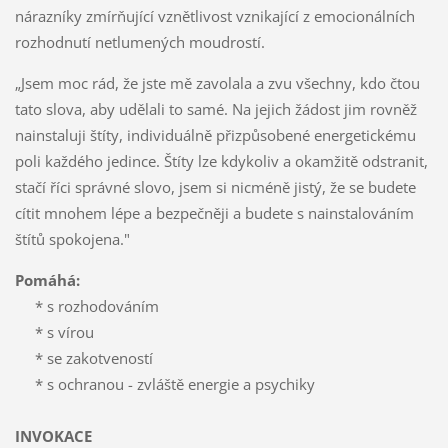
nárazníky zmírňující vznětlivost vznikající z emocionálních
rozhodnutí netlumených moudrostí.
„Jsem moc rád, že jste mě zavolala a zvu všechny, kdo čtou
tato slo­va, aby udělali to samé. Na jejich žádost jim rovněž
nainstaluji štíty, in­dividuálně přizpůsobené energetickému
poli každého jedince. Štíty lze kdykoliv a okamžitě odstranit,
stačí říci správné slovo, jsem si nicméně jistý, že se budete
cítit mnohem lépe a bezpečněji a budete s nainstalová­ním
štítů spokojena."
Pomáhá:
* s rozhodováním
* s vírou
* se zakotveností
* s ochranou - zvláště energie a psychiky
INVOKACE