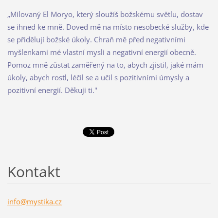
„Milovaný El Moryo, který sloužíš božskému světlu, dostav
se ihned ke mně. Doved mě na místo nesobecké služby, kde
se přidě­lují božské úkoly. Chraň mě před negativními
myšlenkami mé vlastní mysli a negativní energií obecně.
Pomoz mně zůstat zamě­řený na to, abych zjistil, jaké mám
úkoly, abych rostl, léčil se a učil s pozitivními úmysly a
pozitivní energií. Děkuji ti."
Kontakt
info@mys
tika.cz