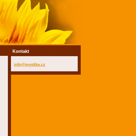
Kontakt
info@mys
tika.cz