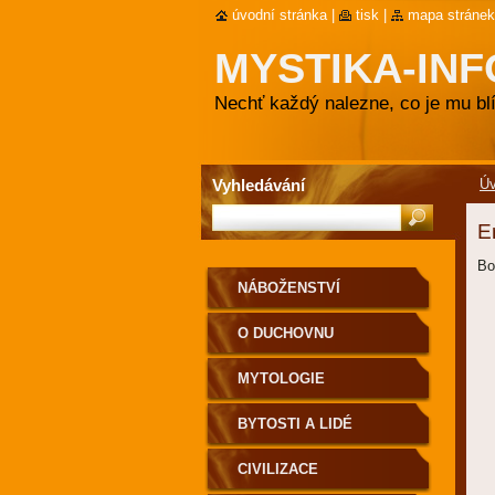
úvodní stránka
|
tisk
|
mapa stránek
MYSTIKA-INF
Nechť každý nalezne, co je mu blí
Vyhledávání
Ú
E
Bo
NÁBOŽENSTVÍ
O DUCHOVNU
MYTOLOGIE
BYTOSTI A LIDÉ
CIVILIZACE