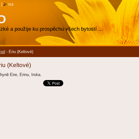
|
rss
O
zké a použije ku prospěchu všech bytostí ...
vod
-
Eriu (Keltové)
riu (Keltové)
hyně Eire, Erinu, Irska.