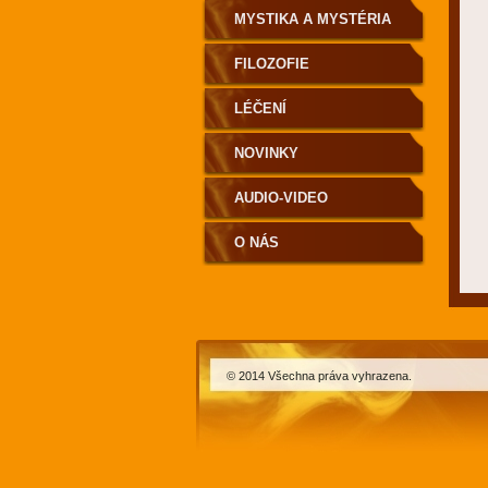
MYSTIKA A MYSTÉRIA
FILOZOFIE
LÉČENÍ
NOVINKY
AUDIO-VIDEO
O NÁS
© 2014 Všechna práva vyhrazena.