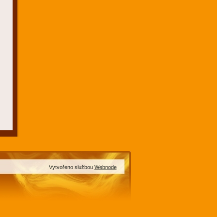
Vytvořeno službou
Webnode