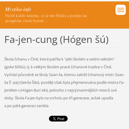
Mystika-info
Nechť každý nalezne, co je mu blízké a použije ku
prospěchu všech bytostí ...
Fa-jen-cung (Hógen šú)
Škola čchanu v Číně, která patřila k "pěti školám a sedmi sektám"
(goke šičišú), tj. k velkým školám pravé čchanové tradice v Číně.
Vychází původně ze školy Süan-ša, kterou založil čchanový mistr Süan-
ša Š´-pej (Genša Šibi), později však byla přejmenována podle mistra Fa-
jenWen-i (Hógen Bun´eki), jednoho z nejvýznamnějších mistrů své
doby. Škola Fa-jen byla na vrcholu po tři generace, avšak upadla
a po páté generaci zanikla.