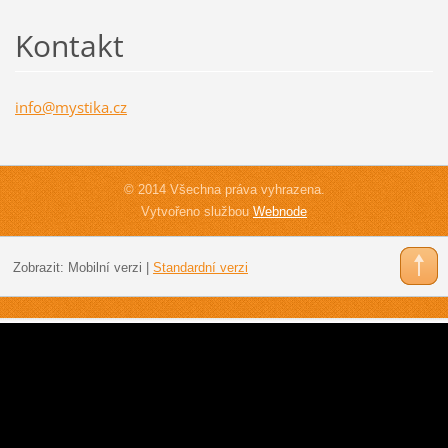
Kontakt
info@mys
tika.cz
© 2014 Všechna práva vyhrazena.
Vytvořeno službou
Webnode
Zobrazit:
Mobilní verzi
|
Standardní verzi