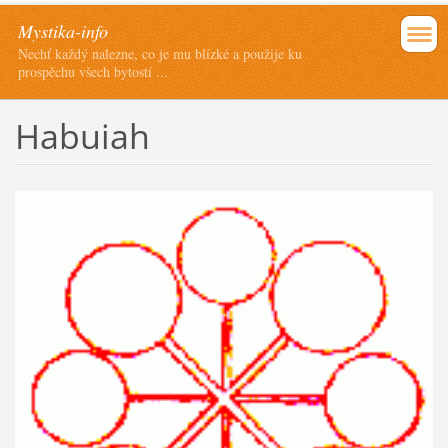
Mystika-info
Nechť každý nalezne, co je mu blízké a použije ku
prospěchu všech bytostí ...
Habuiah