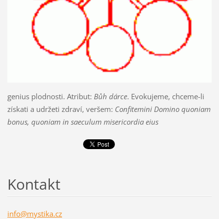
genius plodnosti. Atribut:
Bůh dárce
. Evokujeme, chceme-li
získati a udržeti zdraví, veršem:
Confitemini Domino quoniam
bonus, quoniam in saeculum misericordia eius
Kontakt
info@mys
tika.cz