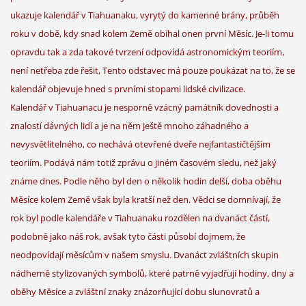
ukazuje kalendář v Tiahuanaku, vyrytý do kamenné brány, průběh
roku v době, kdy snad kolem Země obíhal onen první Měsíc. Je-li tomu
opravdu tak a zda takové tvrzení odpovídá astronomickým teoriím,
není netřeba zde řešit, Tento odstavec má pouze poukázat na to, že se
kalendář objevuje hned s prvními stopami lidské civilizace.
Kalendář v Tiahuanacu je nesporně vzácný památník dovednosti a
znalostí dávných lidí a je na něm ještě mnoho záhadného a
nevysvětlitelného, co nechává otevřené dveře nejfantastičtějším
teoriím. Podává nám totiž zprávu o jiném časovém sledu, než jaký
známe dnes. Podle něho byl den o několik hodin delší, doba oběhu
Měsíce kolem Země však byla kratší než den. Vědci se domnívají, že
rok byl podle kalendáře v Tiahuanaku rozdělen na dvanáct částí,
podobně jako náš rok, avšak tyto části působí dojmem, že
neodpovídají měsícům v našem smyslu. Dvanáct zvláštních skupin
nádherně stylizovaných symbolů, které patrně vyjadřují hodiny, dny a
oběhy Měsíce a zvláštní znaky znázorňující dobu slunovratů a