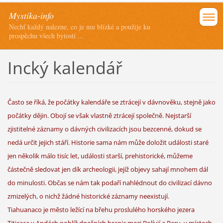
Mystika-info
Nechť každý nalezne, co je mu blízké a použije ku
prospěchu všech bytostí ...
Incký kalendář
Často se říká, že počátky kalendáře se ztrácejí v dávnověku, stejně jako
počátky dějin. Obojí se však vlastně ztrácejí společně. Nejstarší
zjistitelné záznamy o dávných civilizacích jsou bezcenné, dokud se
nedá určit jejich stáří. Historie sama nám může doložit události staré
jen několik málo tisíc let, události starší, prehistorické, můžeme
částečně sledovat jen dík archeologii, jejíž objevy sahají mnohem dál
do minulosti. Občas se nám tak podaří nahlédnout do civilizací dávno
zmizelých, o nichž žádné historické záznamy neexistují.
Tiahuanaco je město ležící na břehu proslulého horského jezera
Titicaca v Andách poblíž dnešních hranic mezi Bolívií a Peru, v místech,