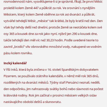
rovnodenností nám, vysvětlujeme-li si je správně, říkají, že první Měsíc
proletěl kolem Země 447 a půlkrát za rok. Ve srovnání s nynějším
Měsícem, který kolem Země oběhne za rok asi dvanáct a půlkrát,
vytvářel tehdejší Měsíc „měsíce" tak krátké, že byly kratší než den. Den
však byl tehdy delší než dnešní, protože Země se neotáčela kolem své
osy 365 a kousek dne za rok jako nyní, nýbrž jen 290 a kousek dne,
takže tehdejší den měl víc než 30,23 hodin. Podle uvedené teorie to
zavinil „brzdící" vliv obrovského množství vody, nakupené ve vodním
pásu kolem rovníku.
Incký kalendář
V říši Inků, která byla zničena v 16. století španělským dobyvatelem
Pizarrem, se používalo státního kalendáře, v němž měl rok 365 dnů,
rozdělených na dvanáct měsíců. Týdny staří Peruánci neznali, neděli,
den odpočinku, jim nahrazovaly svátky bohů nebo slavnosti na počest
královské rodiny. Rok jim začínal v prosinci měsícem velkých oslav
nastávajícího období deštů a slunovratu.