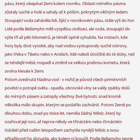
pásu, který obepínal Zemi kolem rovníku. Oblasti mírného pásma
zůstaly suché a holé a sahaly až k pólům, pokrytým věčným ledem.
Stoupající voda zaháněla lidi, žijící v rovníkovém pásu, stále výš do hor.
Lidé podle Bellamyho měli vyspělou civilizaci, ale voda, stoupající do
výše tří až pěti kilometrů, je téměř úplně vyhubila. Na místech, kde
hory byly dost vysoké, aby nad vodou vystupovaly suché ostrovy,
jako třeba v Tibetu nebo v Andách, lidé nalezli útočiště do té doby, než
se tehdejší měsíc rozpadl a změnil ve velkou prašnou kometu, která
zvolna klesala k Zemi.
Potom zvednutá hladina vod - v nichž je původ všech primitivních
pověstí o potopě světa - opadla, obrovské vlny se valily zpátky dolů
do mírných pásem a zatopily všechny živé bytosti, snad kromě
několika málo skupin, kterým se podařilo zachránit. Potom Země po
dlouhou dobu, snad po tisíce let, neměla žádný Měsíc, který by
ozařoval její noci, až teprve někdy ve třináctém nebo čtrnáctém
tisíciletí před naším letopočtem zachytila nynější Měsíc a svou
přitažlivostí ho donutila, aby kolem ní kroužil. Podle Bellamyho teorie