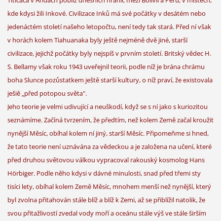
kde kdysi žili Inkové. Civilizace Inků má své počátky v desátém nebo
jedenáctém století našeho letopočtu, není tedy tak stará. Před ní však
v horách kolem Tiahuanaka byly ještě nejméně dvě jiné, starší
civilizace, jejichž počátky byly nejspíš v prvním století. Britský vědec H.
S. Bellamy však roku 1943 uveřejnil teorii, podle níž je brána chrámu
boha Slunce pozůstatkem ještě starší kultury, o níž praví, že existovala
ješiě „před potopou světa".
Jeho teorie je velmi udivující a neuškodí, když se s ní jako s kuriozitou
seznámíme. Začíná tvrzením, že předtím, než kolem Země začal kroužit
nynější Měsíc, obíhal kolem ní jiný, starší Měsíc. Připomeňme si hned,
že tato teorie není uznávána za vědeckou a je založena na učení, které
před druhou světovou válkou vypracoval rakouský kosmolog Hans
Hörbiger. Podle něho kdysi v dávné minulosti, snad před třemi sty
tisíci lety, obíhal kolem Země Měsíc, mnohem menší než nynější, který
byl zvolna přitahován stále blíž a blíž k Zemi, až se přiblížil natolik, že
svou přitažlivostí zvedal vody moří a oceánu stále výš ve stále širším