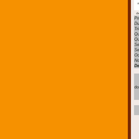
m
d
Pr
Du
Tr
Qu
Qu
Se
Se
Oc
No
De
do