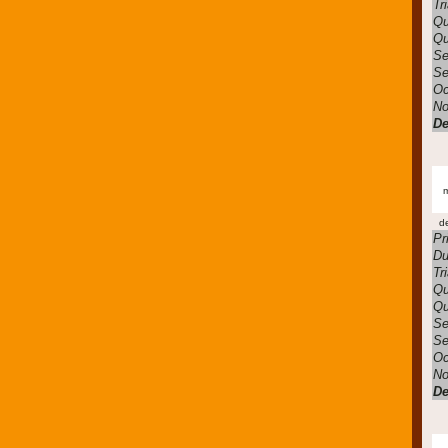
Tr
Qu
Qu
Se
Se
Oc
No
De
m
d
Pr
Du
Tr
Qu
Qu
Se
Se
Oc
No
De