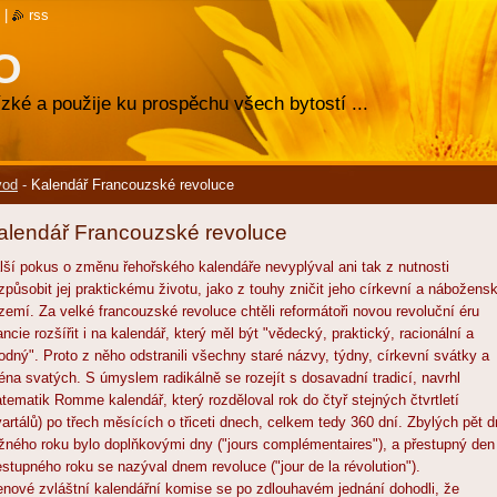
|
rss
O
zké a použije ku prospěchu všech bytostí ...
vod
-
Kalendář Francouzské revoluce
alendář Francouzské revoluce
lší pokus o změnu řehořského kalendáře nevyplýval ani tak z nutnosti
izpůsobit jej praktickému životu, jako z touhy zničit jeho církevní a nábožens
zemí. Za velké francouzské revoluce chtěli reformátoři novou revoluční éru
ancie rozšířit i na kalendář, který měl být "vědecký, praktický, racionální a
odný". Proto z něho odstranili všechny staré názvy, týdny, církevní svátky a
éna svatých. S úmyslem radikálně se rozejít s dosavadní tradicí, navrhl
tematik Romme kalendář, který rozděloval rok do čtyř stejných čtvrtletí
vartálů) po třech měsících o třiceti dnech, celkem tedy 360 dní. Zbylých pět 
žného roku bylo doplňkovými dny ("jours complémentaires"), a přestupný den
estupného roku se nazýval dnem revoluce ("jour de la révolution").
enové zvláštní kalendářní komise se po zdlouhavém jednání dohodli, že