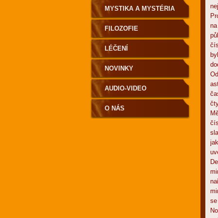
ne
MYSTIKA A MYSTÉRIA
Pr
na
FILOZOFIE
pů
čí
LÉČENÍ
by
do
NOVINKY
Od
as
AUDIO-VIDEO
ča
čt
O NÁS
Mě
čí
sl
ja
uv
De
mi
na
mi
se
No