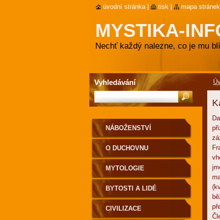
úvodní stránka
|
tisk
|
mapa stránek
MYSTIKA-INF
Nechť každý nalezne, co je mu blí
Vyhledávání
Ú
K
Da
NÁBOŽENSTVÍ
př
zá
Fr
O DUCHOVNU
vh
jm
MYTOLOGIE
ma
(k
BYTOSTI A LIDÉ
bě
př
CIVILIZACE
Čl