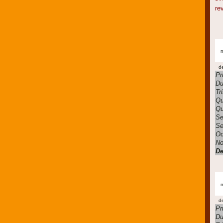
re
m
d
Pr
Du
Tr
Qu
Qu
Se
Se
Oc
No
De
m
d
Pr
Du