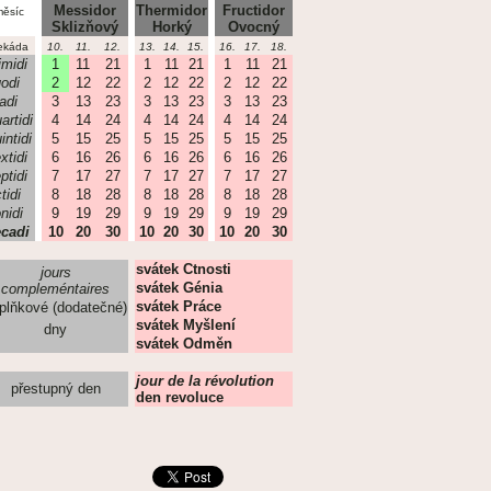
Messidor
Thermidor
Fructidor
ěsíc
Sklizňový
Horký
Ovocný
ekáda
10.
11.
12.
13.
14.
15.
16.
17.
18.
imidi
1
11
21
1
11
21
1
11
21
odi
2
12
22
2
12
22
2
12
22
iadi
3
13
23
3
13
23
3
13
23
artidi
4
14
24
4
14
24
4
14
24
intidi
5
15
25
5
15
25
5
15
25
xtidi
6
16
26
6
16
26
6
16
26
ptidi
7
17
27
7
17
27
7
17
27
tidi
8
18
28
8
18
28
8
18
28
nidi
9
19
29
9
19
29
9
19
29
cadi
10
20
30
10
20
30
10
20
30
svátek Ctnosti
jours
svátek Génia
compleméntaires
svátek Práce
plňkové (dodatečné)
svátek Myšlení
dny
svátek Odměn
jour de la révolution
přestupný den
den revoluce