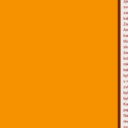
zp
sv
za
ka
Za
Ar
ka
tř
sk
že
kr
ro
ba
by
v 
zv
by
by
Ka
pa
Na
re
sv