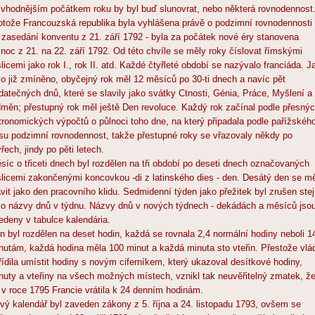
jvhodnějším počátkem roku by byl buď slunovrat, nebo některá rovnodennost
otože Francouzská republika byla vyhlášena právě o podzimní rovnodennosti 
 zasedání konventu z 21. září 1792 - byla za počátek nové éry stanovena
lnoc z 21. na 22. září 1792. Od této chvíle se měly roky číslovat římskými
slicemi jako rok I., rok II. atd. Každé čtyřleté období se nazývalo franciáda. J
lo již zmíněno, obyčejný rok měl 12 měsíců po 30-ti dnech a navíc pět
datečných dnů, které se slavily jako svátky Ctnosti, Génia, Práce, Myšlení a
měn; přestupný rok měl ještě Den revoluce. Každý rok začínal podle přesný
tronomických výpočtů o půlnoci toho dne, na který připadala podle pařížskéh
su podzimní rovnodennost, takže přestupné roky se vřazovaly někdy po
yřech, jindy po pěti letech.
síc o třiceti dnech byl rozdělen na tři období po deseti dnech označovaných
slicemi zakončenými koncovkou -di z latinského dies - den. Desátý den se mě
avit jako den pracovního klidu. Sedmidenní týden jako přežitek byl zrušen ste
ko názvy dnů v týdnu. Názvy dnů v nových týdnech - dekádách a měsíců jso
edeny v tabulce kalendária.
n byl rozdělen na deset hodin, každá se rovnala 2,4 normální hodiny neboli 1
nutám, každá hodina měla 100 minut a každá minuta sto vteřin. Přestože vlá
řídila umístit hodiny s novým ciferníkem, který ukazoval desítkové hodiny,
nuty a vteřiny na všech možných místech, vznikl tak neuvěřitelný zmatek, ž
 v roce 1795 Francie vrátila k 24 denním hodinám.
vý kalendář byl zaveden zákony z 5. října a 24. listopadu 1793, ovšem se