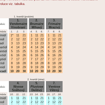
voluce viz. tabulka.
1. kvartál (podzim)
1.
2.
3.
Vendemaire
Brumaire
Frimaire
ěsíc
Vinobraní
Mlhavý
Mrazivý
ekáda
1.
2.
3.
4.
5.
6.
7.
8.
9.
imidi
1*
11
21
1
11
21
1
11
21
odi
2
12
22
2
12
22
2
12
22
iadi
3
13
23
3
13
23
3
13
23
artidi
4
14
24
4
14
24
4
14
24
intidi
5
15
25
5
15
25
5
15
25
xtidi
6
16
26
6
16
26
6
16
26
ptidi
7
17
27
7
17
27
7
17
27
tidi
8
18
28
8
18
28
8
18
28
nidi
9
19
29
9
19
29
9
19
29
cadi
10
20
30
10
20
30
10
20
30
2. kvartál (zima)
4.
5.
7.
Nivose
Pluviose
Ventose
ěsíc
Sněhový
Deštivý
Větrný
ekáda
10.
11.
12.
13.
14.
15.
16.
17.
18.
imidi
1
11
21
1
11
21
1
11
21
odi
2
12
22
2
12
22
2
12
22