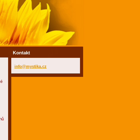
Kontakt
info@mys
tika.cz
ké
dnů