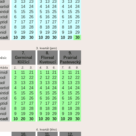
iadi
3
13
23
3
13
23
3
13
23
artidi
4
14
24
4
14
24
4
14
24
intidi
5
15
25
5
15
25
5
15
25
xtidi
6
16
26
6
16
26
6
16
26
ptidi
7
17
27
7
17
27
7
17
27
tidi
8
18
28
8
18
28
8
18
28
nidi
9
19
29
9
19
29
9
19
29
cadi
10
20
30
10
20
30
10
20
30
3. kvartál (jaro)
7.
8.
9.
Germinal
Floreal
Prairial
ěsíc
Klíčící
Kvetoucí
Pastevecký
ekáda
1.
2.
3.
4.
5.
6.
7.
8.
9.
imidi
1
11
21
1
11
21
1
11
21
odi
2
12
22
2
12
22
2
12
22
iadi
3
13
23
3
13
23
3
13
23
artidi
4
14
24
4
14
24
4
14
24
intidi
5
15
25
5
15
25
5
15
25
xtidi
6
16
26
6
16
26
6
16
26
ptidi
7
17
27
7
17
27
7
17
27
tidi
8
18
28
8
18
28
8
18
28
nidi
9
19
29
9
19
29
9
19
29
cadi
10
20
30
10
20
30
10
20
30
4. kvartál (léto)
10.
11.
12.