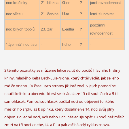
noc kručinky
21. března
O
-nn
?
jarní rovnodennost
noc vřesu
21. června
U
-ra
?
letní slunovrat
podzimní
noc bílých topolů
23. září
E
-adha
?
rovnodennost
"tájemná" noc tisu
-
I
-dho
?
-
S těmito poznatky se můžeme lehce vcítit do pocitů hlavního hrdiny
knihy, mladého Kelta Beth-Luis-Niona, který chtěl vědět, jak se jeho
rodiče orientují v čase. Tyto stromy již jistě znal. S jejich pomocí se
naučil keltskou abecedu, která se skládala ze 13-cti souhlásek a 5-ti
samohlásek. Pomocí souhlásek počítal noci od objevení tenkého
měsíčního srpku až k úplňku, který dosáhne ve 14. noci svůj plný
objem. Po jedné noci, Ach nebo Och, následuje opět 13 nocí, než měsíc
zmizí na tři noci z nebe, I,U a E - a pak začíná celý cyklus znovu.