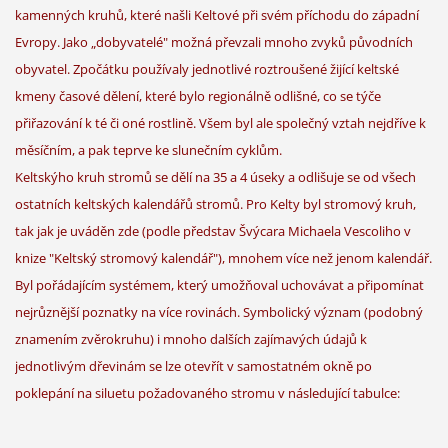
kamenných kruhů, které našli Keltové při svém příchodu do západní
Evropy. Jako „dobyvatelé" možná převzali mnoho zvyků původních
obyvatel. Zpočátku používaly jednotlivé roztroušené žijící keltské
kmeny časové dělení, které bylo regionálně odlišné, co se týče
přiřazování k té či oné rostlině. Všem byl ale společný vztah nejdříve k
měsíčním, a pak teprve ke slunečním cyklům.
Keltskýho kruh stromů se dělí na 35 a 4 úseky a odlišuje se od všech
ostatních keltských kalendářů stromů. Pro Kelty byl stromový kruh,
tak jak je uváděn zde (podle představ Švýcara Michaela Vescoliho v
knize "Keltský stromový kalendář"), mnohem více než jenom kalendář.
Byl pořádajícím systémem, který umožňoval uchovávat a připomínat
nejrůznější poznatky na více rovinách. Symbolický význam (podobný
znamením zvěrokruhu) i mnoho dalších zajímavých údajů k
jednotlivým dřevinám se lze otevřít v samostatném okně po
poklepání na siluetu požadovaného stromu v následující tabulce: