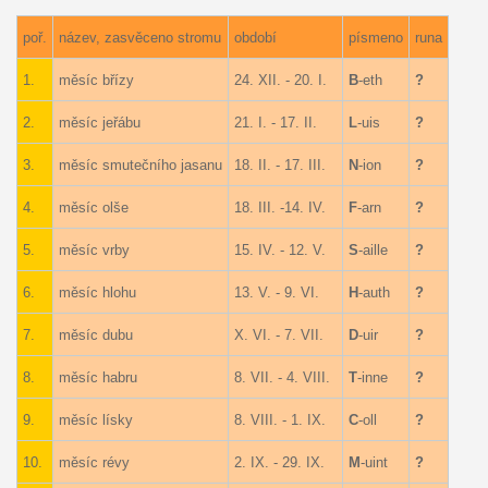
poř.
název, zasvěceno stromu
období
písmeno
runa
1.
měsíc břízy
24. XII. - 20. I.
B
-eth
?
2.
měsíc jeřábu
21. I. - 17. II.
L
-uis
?
3.
měsíc smutečního jasanu
18. II. - 17. III.
N
-ion
?
4.
měsíc olše
18. III. -14. IV.
F
-arn
?
5.
měsíc vrby
15. IV. - 12. V.
S
-aille
?
6.
měsíc hlohu
13. V. - 9. VI.
H
-auth
?
7.
měsíc dubu
X. VI. - 7. VII.
D
-uir
?
8.
měsíc habru
8. VII. - 4. VIII.
T
-inne
?
9.
měsíc lísky
8. VIII. - 1. IX.
C
-oll
?
10.
měsíc révy
2. IX. - 29. IX.
M
-uint
?