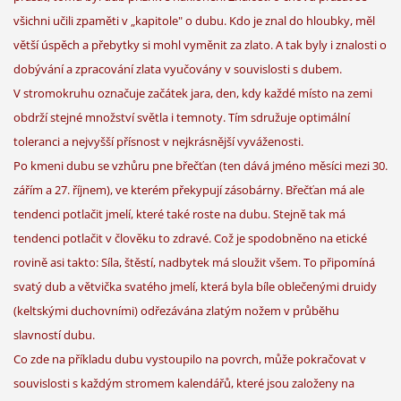
všichni učili zpaměti v „kapitole" o dubu. Kdo je znal do hloubky, měl
větší úspěch a přebytky si mohl vyměnit za zlato. A tak byly i znalosti o
dobývání a zpracování zlata vyučovány v souvislosti s dubem.
V stromokruhu označuje začátek jara, den, kdy každé místo na zemi
obdrží stejné množství světla i temnoty. Tím sdružuje optimální
toleranci a nejvyšší přísnost v nejkrásnější vyváženosti.
Po kmeni dubu se vzhůru pne břečťan (ten dává jméno měsíci mezi 30.
zářím a 27. říjnem), ve kterém překypují zásobárny. Břečťan má ale
tendenci potlačit jmelí, které také roste na dubu. Stejně tak má
tendenci potlačit v člověku to zdravé. Což je spodobněno na etické
rovině asi takto: Síla, štěstí, nadbytek má sloužit všem. To připomíná
svatý dub a větvička svatého jmelí, která byla bíle oblečenými druidy
(keltskými duchovními) odřezávána zlatým nožem v průběhu
slavností dubu.
Co zde na příkladu dubu vystoupilo na povrch, může pokračovat v
souvislosti s každým stromem kalendářů, které jsou založeny na