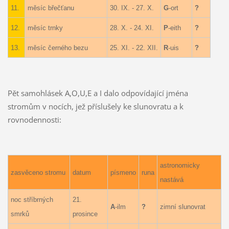
11.
měsíc břečťanu
30. IX. - 27. X.
G
-ort
?
12.
měsíc trnky
28. X. - 24. XI.
P
-eith
?
13.
měsíc černého bezu
25. XI. - 22. XII.
R
-uis
?
Pět samohlásek A,O,U,E a I dalo odpovídající jména
stromům v nocích, jež příslušely ke slunovratu a k
rovnodennosti:
astronomicky
zasvěceno stromu
datum
písmeno
runa
nastává
noc stříbrných
21.
A
-ilm
?
zimní slunovrat
smrků
prosince