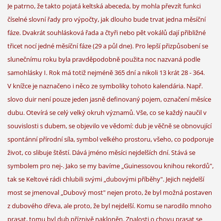
Je patrno, že takto pojatá keltská abeceda, by mohla převzít funkci
číselné slovní řady pro výpočty, jak dlouho bude trvat jedna měsíční
fáze. Dvakrát souhlásková řada a čtyři nebo pět vokálů dají přibližné
třicet nocí jedné měsíční fáze (29 a půl dne). Pro lepší přizpůsobení se
slunečnímu roku byla pravděpodobně použita noc nazvaná podle
samohlásky I. Rok má totiž nejméně 365 dní a nikoli 13 krát 28 - 364.
V knížce je naznačeno i něco ze symboliky tohoto kalendária. Např.
slovo duir není pouze jeden jasně definovaný pojem, označení měsíce
dubu. Otevírá se celý velký okruh významů. Vše, co se každý naučil v
souvislosti s dubem, se objevilo ve vědomí: dub je věčně se obnovující
spontánní přírodní síla, symbol velkého prostoru, všeho, co podporuje
život, co slibuje štěstí. Dává jméno měsíci nejdelších dní. Stává se
symbolem pro nej-. Jako se my bavíme „Guinessovou knihou rekordů",
tak se Keltové rádi chlubili svými „dubovými příběhy". Jejich nejdelší
most se jmenoval „Dubový most" nejen proto, že byl možná postaven
z dubového dřeva, ale proto, že byl nejdelší. Komu se narodilo mnoho
prasat, tomu byl dub příznivě nakloněn. Znalosti o chovu prasat se