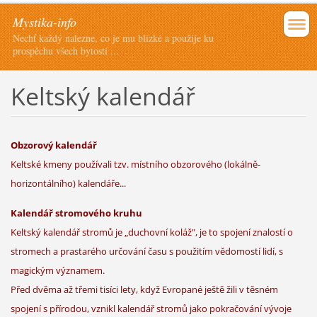
Mystika-info
Nechť každý nalezne, co je mu blízké a použije ku
prospěchu všech bytostí ...
Keltský kalendář
Obzorový kalendář
Keltské kmeny používali tzv. místního obzorového (lokálně-
horizontálního) kalendáře...
Kalendář stromového kruhu
Keltský kalendář stromů je „duchovní koláž", je to spojení znalostí o
stromech a prastarého určování času s použitím vědomostí lidí, s
magickým významem.
Před dvěma až třemi tisíci lety, když Evropané ještě žili v těsném
spojení s přírodou, vznikl kalendář stromů jako pokračování vývoje