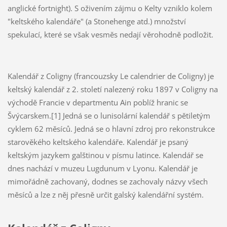
anglické fortnight). S oživením zájmu o Kelty vzniklo kolem
"keltského kalendáře" (a Stonehenge atd.) množství
spekulací, které se však vesměs nedají věrohodně podložit.
Kalendář z Coligny (francouzsky Le calendrier de Coligny) je
keltský kalendář z 2. století nalezený roku 1897 v Coligny na
východě Francie v departmentu Ain poblíž hranic se
Švýcarskem.[1] Jedná se o lunisolární kalendář s pětiletým
cyklem 62 měsíců. Jedná se o hlavní zdroj pro rekonstrukce
starověkého keltského kalendáře. Kalendář je psaný
keltským jazykem galštinou v písmu latince. Kalendář se
dnes nachází v muzeu Lugdunum v Lyonu. Kalendář je
mimořádně zachovaný, dodnes se zachovaly názvy všech
měsíců a lze z něj přesně určit galský kalendářní systém.