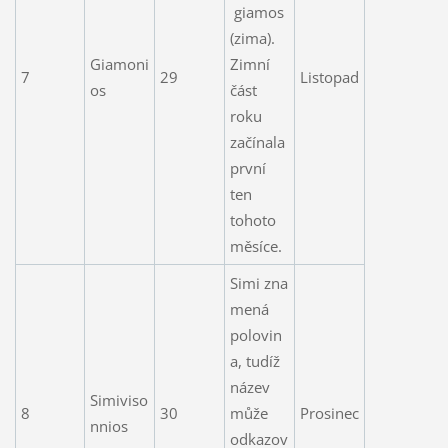
giamos
(zima).
Giamoni
Zimní
7
29
Listopad
os
část
roku
začínala
první
ten
tohoto
měsíce.
Simi zna
mená
polovin
a, tudíž
název
Simiviso
8
30
může
Prosinec
nnios
odkazov