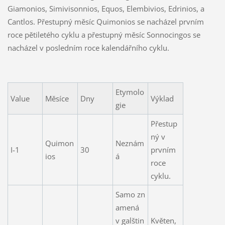
Giamonios, Simivisonnios, Equos, Elembivios, Edrinios, a
Cantlos. Přestupný měsíc Quimonios se nacházel prvním
roce pětiletého cyklu a přestupný měsíc Sonnocingos se
nacházel v posledním roce kalendářního cyklu.
Etymolo
Value
Měsíce
Dny
Výklad
gie
Přestup
ný v
Quimon
Neznám
I-1
30
prvním
ios
á
roce
cyklu.
Samo zn
amená
v galštin
Květen,