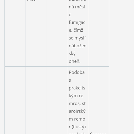
ná měsí
c
fumigac
e, čímž
se myslí
nábožen
ský
oheň.
Podoba
s
prakelts
kým re
mros, st
aroirský
m remo
r (tlustý)