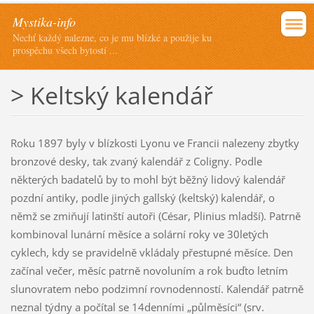
Mystika-info
Nechť každý nalezne, co je mu blízké a použije ku
prospěchu všech bytostí ...
> Keltský kalendář
Roku 1897 byly v blízkosti Lyonu ve Francii nalezeny zbytky
bronzové desky, tak zvaný kalendář z Coligny. Podle
některých badatelů by to mohl být běžný lidový kalendář
pozdní antiky, podle jiných gallský (keltský) kalendář, o
němž se zmiňují latinští autoři (César, Plinius mladší). Patrně
kombinoval lunární měsíce a solární roky ve 30letých
cyklech, kdy se pravidelně vkládaly přestupné měsíce. Den
začínal večer, měsíc patrně novoluním a rok buďto letním
slunovratem nebo podzimní rovnodenností. Kalendář patrně
neznal týdny a počítal se 14denními „půlměsíci“ (srv.