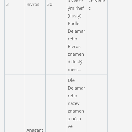
a velšsk
Červene
3
Rivros
30
ým rhef
c
(tlustý).
Podle
Delamar
reho
Rivros
znamen
á tlustý
měsíc.
Dle
Delamar
reho
název
znamen
á něco
ve
Anagant