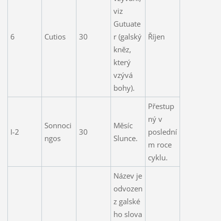
viz
Gutuate
6
Cutios
30
r (galský
Říjen
kněz,
který
vzývá
bohy).
Přestup
ný v
Sonnoci
Měsíc
I-2
30
poslední
ngos
Slunce.
m roce
cyklu.
Název je
odvozen
z galské
ho slova