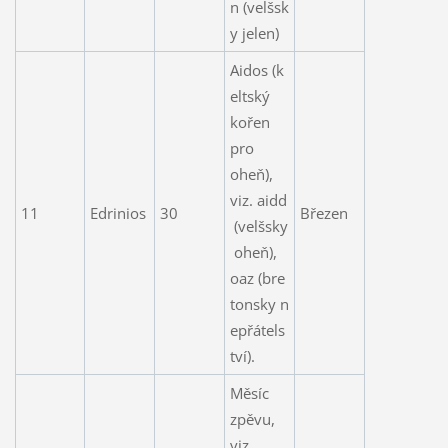
n (velšsk
y jelen)
Aidos (k
eltský
kořen
pro
oheň),
viz. aidd
11
Edrinios
30
Březen
(velšsky
oheň),
oaz (bre
tonsky n
epřátels
tví).
Měsíc
zpěvu,
viz.