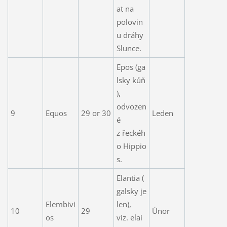
at na
polovin
u dráhy
Slunce.
Epos (ga
lsky kůň
),
odvozen
9
Equos
29 or 30
Leden
é
z řeckéh
o Hippio
s.
Elantia (
galsky je
Elembivi
len),
10
29
Únor
os
viz. elai