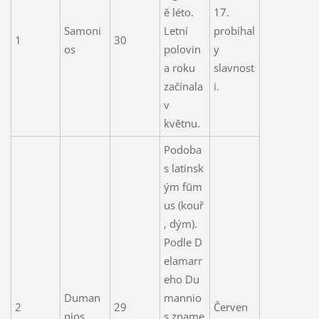
ě léto.
17.
Samoni
Letní
probíhal
1
30
os
polovin
y
a roku
slavnost
začínala
i.
v
květnu.
Podoba
s latinsk
ým fūm
us (kouř
, dým).
Podle D
elamarr
eho Du
Duman
mannio
2
29
Červen
nios
s zname