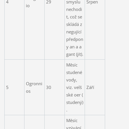
4
29
smyslu
Srpen
io
nechodi
t, což se
skládá z
negující
předpon
y an a a
gant (jít).
Měsíc
studené
vody,
Ogronni
5
30
viz. velš
Září
os
ské oer (
studený)
.
Měsíc
vzývání,