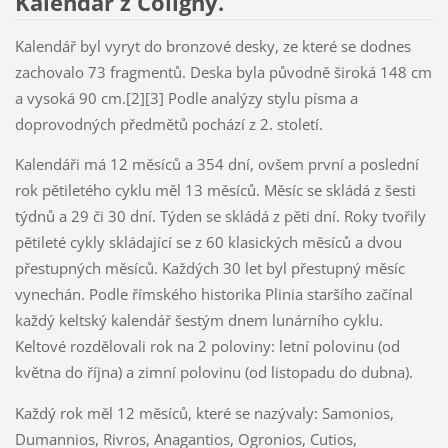
Kalendář z Coligny.
Kalendář byl vyryt do bronzové desky, ze které se dodnes
zachovalo 73 fragmentů. Deska byla původně široká 148 cm
a vysoká 90 cm.[2][3] Podle analýzy stylu písma a
doprovodných předmětů pochází z 2. století.
Kalendáři má 12 měsíců a 354 dní, ovšem první a poslední
rok pětiletého cyklu měl 13 měsíců. Měsíc se skládá z šesti
týdnů a 29 či 30 dní. Týden se skládá z pěti dní. Roky tvořily
pětileté cykly skládající se z 60 klasických měsíců a dvou
přestupných měsíců. Každých 30 let byl přestupný měsíc
vynechán. Podle římského historika Plinia staršího začínal
každý keltský kalendář šestým dnem lunárního cyklu.
Keltové rozdělovali rok na 2 poloviny: letní polovinu (od
května do října) a zimní polovinu (od listopadu do dubna).
Každý rok měl 12 měsíců, které se nazývaly: Samonios,
Dumannios, Rivros, Anagantios, Ogronios, Cutios,