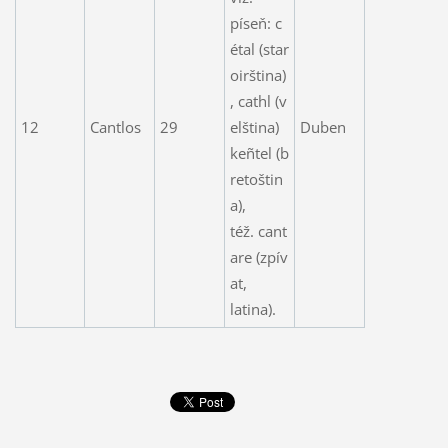
píseň: c
étal (star
oirština)
, cathl (v
12
Cantlos
29
elština)
Duben
keñtel (b
retoštin
a),
též. cant
are (zpív
at,
latina).