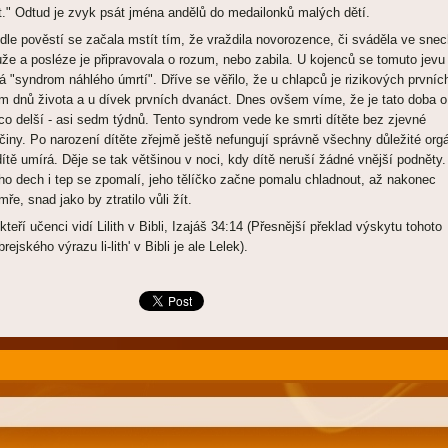
t." Odtud je zvyk psát jména andělů do medailonků malých dětí.
dle pověstí se začala mstít tím, že vraždila novorozence, či sváděla ve sne
že a posléze je připravovala o rozum, nebo zabila. U kojenců se tomuto jevu
ká "syndrom náhlého úmrtí". Dříve se věřilo, že u chlapců je rizikových prvníc
m dnů života a u dívek prvních dvanáct. Dnes ovšem víme, že je tato doba o
co delší - asi sedm týdnů. Tento syndrom vede ke smrti dítěte bez zjevné
íčiny. Po narození dítěte zřejmě ještě nefungují správně všechny důležité org
dítě umírá. Děje se tak většinou v noci, kdy dítě neruší žádné vnější podněty.
ho dech i tep se zpomalí, jeho tělíčko začne pomalu chladnout, až nakonec
mře, snad jako by ztratilo vůli žít.
kteří učenci vidí Lilith v Bibli, Izajáš 34:14 (Přesnější překlad výskytu tohoto
rejského výrazu li-lith' v Bibli je ale Lelek).