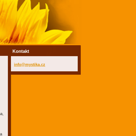
Kontakt
info@mys
tika.cz
na,
na