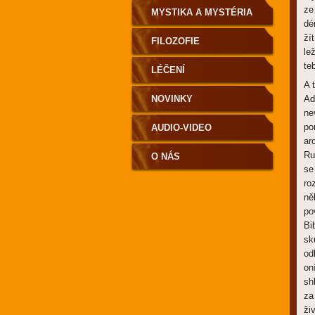
ze
MYSTIKA A MYSTÉRIA
dé
ží
FILOZOFIE
le
te
LÉČENÍ
A 
NOVINKY
Ad
ne
po
AUDIO-VIDEO
ar
Ru
O NÁS
se
ro
ně
po
Bi
sk
od
on
sh
za
ži