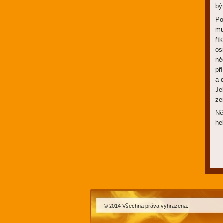
bý
Po
mu
ří
os
ně
př
a 
Je
ze
Ně
heb
© 2014 Všechna práva vyhrazena.