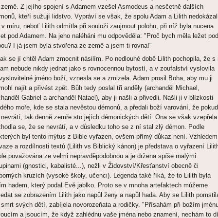
 země. Z jejího spojení s Adamem vzešel Asmodeus a nesčetně dalších
monů, kteří sužují lidstvo. Vypráví se však, že spolu Adam a Lilith nedokázal
t v míru, neboť Lilith odmítla při souloži zaujmout polohu, při níž byla nucena
žet pod Adamem. Na jeho naléháni mu odpověděla: "Proč bych měla ležet po
bou? I já jsem byla stvořena ze země a jsem ti rovna!"
tak se jí chtěl Adam zmocnit násilím. Po nedlouhé době Lilith pochopila, že s 
am nebude nikdy jednat jako s rovnocennou bytostí, a v zoufalství vyslovila
vyslovitelné jméno boží, vznesla se a zmizela. Adam prosil Boha, aby mu ji
mohl najít a přivést zpět. Bůh tedy poslal tři anděly (archanděl Michael,
chanděl Gabriel a archanděl Natael), aby ji našli a přivedli. Našli ji v blízkosti
dého moře, kde se stala nevěstou démonů, a předali boží varování, že pokud
 nevrátí, tak denně zemře sto jejích démonických dětí. Ona se však vzepřela
zhodla se, že se nevrátí, a v důsledku toho se z ní stal zlý démon. Podle
kterých byl tento mýtus z Bible vyřazen, ovšem přímý důkaz není. Vzhledem
vaze a rozdílnosti textů (Lilith vs Biblický kánon) je představa o vyřazení Lilit
ble považována ze velmi nepravděpodobnou a je držena spíše malými
upinami (gnostici, kabalisté...), nežli v Židovství/Křesťanství obecně či
borných kruzích (vysoké školy, učenci). Legenda také říká, že to Lilith byla
ím hadem, který podal Evě jablko. Proto se v mnoha artefaktech můžeme
ledat se zobrazením Lilith jako napůl ženy a napůl hada. Aby se Lilith pomstil
 smrt svých dětí, zabíjela novorozeňata a rodičky. "Přísahám při božím jmén
voucím a jsoucím, že když zahlédnu vaše jména nebo znamení, nechám to dí