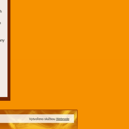
ch
h
ány
Vytvořeno službou
Webnode