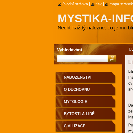
úvodní stránka
|
tisk
|
mapa stránek
MYSTIKA-INF
Nechť každý nalezne, co je mu blí
Vyhledávání
Ú
Li
Lilith (hebr
NÁBOŽENSTVÍ
In
ov
sh
O DUCHOVNU
MYTOLOGIE
Da
ze
BYTOSTI A LIDÉ
kt
Po
CIVILIZACE
my