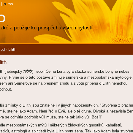
|
rss
O
zké a použije ku prospěchu všech bytostí ...
vod
-
Lilith
lith
ejsky לילית) neboli Černá Luna byla služka sumerské bohyně nebes
anny. Prvně se o této postavě zmiňuje sumerská a mezopotámská mytologie,
šem ani Sumerové se na přesném zrodu a životu příběhu o Lilith nemohou
odnout.
lší zmínky o Lilith jsou znatelné i v jiných náboženstvích. "Stvořena z prachu
mě, stejně jako Adam. Není řeč o Evě, ale o té druhé. Divoká a nezávislá že
erá se odmítla podrobit vůli muže, stejně tak jako vůli Boží!"
dle mezopotámských mýtů i některých židovských gnostiků, kabalistů,
stiků, astrologů a spiritistů byla Lilith první žena. Tak jako Adam byla stvoře