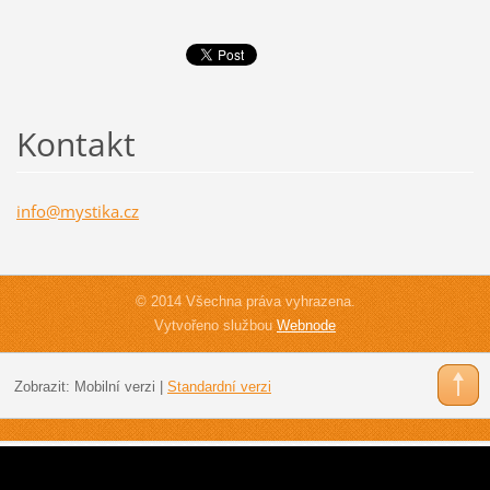
Kontakt
info@mys
tika.cz
© 2014 Všechna práva vyhrazena.
Vytvořeno službou
Webnode
Zobrazit:
Mobilní verzi
|
Standardní verzi