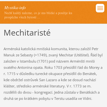
Mystika-info
Nechť každý nalezne, co je mu blízké a použije ku
prospěchu všech bytostí ...
Mechitaristé
Arménská katolická mnišská komunita, kterou založil Petr
Manuk ze Sebasty (+1749), zvaný Mechitar (Utěšitel). Řád byl
založen v Istambulu (1701) pod názvem Arménští mniši
svatého Antonína opata. Roku 1703 přesídlil řád do Morey a
r. 1715 v důsledku turecké okupace přesídlil do Benátek,
kde obdržel ostrůvek San Lazaro a kde se dosud nachází
klášter, středisko arménské literatury. V r. 1773 se m.
rozdělili do dvou - kongregací. Jedna zůstala v Benátkách a
druhá se po krátkém pobytu v Terstu usadila ve Vídni.