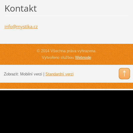
Kontakt
info@mys
tika.cz
© 2014 Všechna práva vyhrazena.
Vytvořeno službou
Webnode
Zobrazit:
Mobilní verzi
|
Standardní verzi