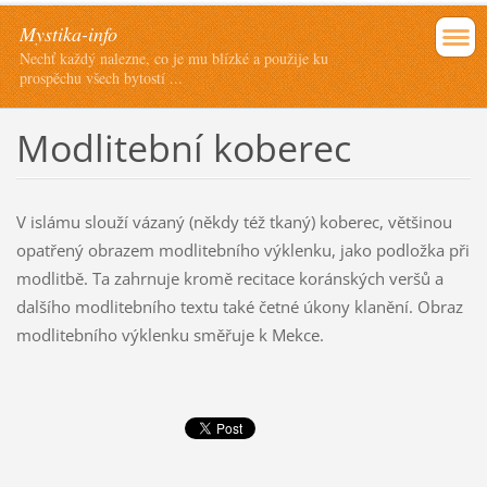
Mystika-info
Nechť každý nalezne, co je mu blízké a použije ku
prospěchu všech bytostí ...
Modlitební koberec
V islámu slouží vázaný (někdy též tkaný) koberec, většinou
opatřený obrazem modlitebního výklenku, jako podložka při
modlitbě. Ta zahrnuje kromě recitace koránských veršů a
dalšího modlitebního textu také četné úkony klanění. Obraz
modlitebního výklenku směřuje k Mekce.