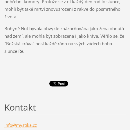
pohřební komory. Protože se z ní každý den rodilo slunce,
mohli být také mrtví znovuzrozeni z rakve do posmrtného
života.
Bohyně Nut bývala obvykle znázorňována jako žena ohnutá
nad zemí, ale mohla být zobrazena i jako kráva. Věřilo se, že
"Božská kráva" nosí každé ráno na svých zádech boha
slunce Re.
Kontakt
info@mys
tika.cz