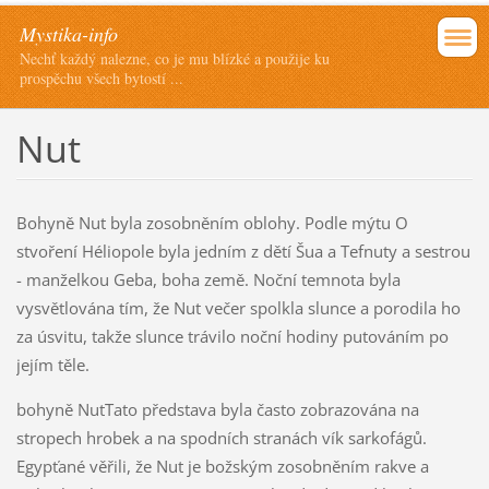
Mystika-info
Nechť každý nalezne, co je mu blízké a použije ku
prospěchu všech bytostí ...
Nut
Bohyně Nut byla zosobněním oblohy. Podle mýtu O
stvoření Héliopole byla jedním z dětí Šua a Tefnuty a sestrou
- manželkou Geba, boha země. Noční temnota byla
vysvětlována tím, že Nut večer spolkla slunce a porodila ho
za úsvitu, takže slunce trávilo noční hodiny putováním po
jejím těle.
bohyně NutTato představa byla často zobrazována na
stropech hrobek a na spodních stranách vík sarkofágů.
Egypťané věřili, že Nut je božským zosobněním rakve a