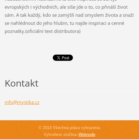
evropských i východních, ale síše jde o to, co přináší život
sám. A tak každý, kdo se zamýšlí nad smyslem života a snaží
se nahlédnout do jeho hlubin, tu najde inspiraci a cenné
poznatky.
(oficiální text distributora)
Kontakt
info@mys
tika.cz
© 2014 Všechna práva vyhrazena.
Vytvořeno službou
Webnode