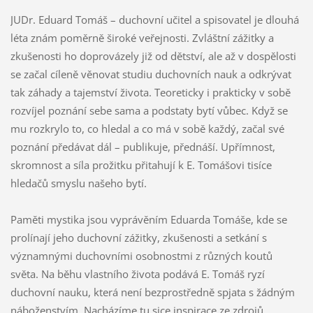
JUDr. Eduard Tomáš – duchovní učitel a spisovatel je dlouhá
léta znám poměrně široké veřejnosti. Zvláštní zážitky a
zkušenosti ho doprovázely již od dětství, ale až v dospělosti
se začal cíleně věnovat studiu duchovních nauk a odkrývat
tak záhady a tajemství života. Teoreticky i prakticky v sobě
rozvíjel poznání sebe sama a podstaty bytí vůbec. Když se
mu rozkrylo to, co hledal a co má v sobě každý, začal své
poznání předávat dál – publikuje, přednáší. Upřímnost,
skromnost a síla prožitku přitahují k E. Tomášovi tisíce
hledačů smyslu našeho bytí.
Paměti mystika jsou vyprávěním Eduarda Tomáše, kde se
prolínají jeho duchovní zážitky, zkušenosti a setkání s
významnými duchovními osobnostmi z různých koutů
světa. Na běhu vlastního života podává E. Tomáš ryzí
duchovní nauku, která není bezprostředně spjata s žádným
náboženstvím. Nacházíme tu sice inspirace ze zdrojů