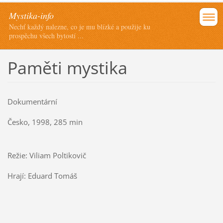
Mystika-info
Nechť každý nalezne, co je mu blízké a použije ku
prospěchu všech bytostí ...
Paměti mystika
Dokumentární
Česko, 1998, 285 min
Režie: Viliam Poltikovič
Hrají: Eduard Tomáš