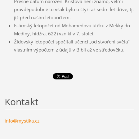
Přesné datum narození Kristova není známo, velmi
pravděpodobně to však bylo o čtyři až sedm let dříve, tj.
již před naším letopočtem.
Islámský letopočet od Mohamedova útěku z Mekky do
Mediny, hidžra, 622) vznikl v 7. století
Židovský letopočet spočítali učenci „od stvoření světa“
vlastním výpočtem z údajů v Bibli až ve středověku.
Kontakt
info@mys
tika.cz