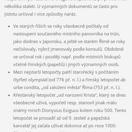
několika staletí. U významných dokumentů se často pro
jistotu určoval i více způsoby naráz.
Ve starých říších se roky všeobecně počítaly od
nastoupení současného místního panovníka na trůn,
jako dodnes v Japonsku, a ještě ve starém Římě se roky
nečíslovaly, nýbrž jmenovaly podle konsulů. Obdobně
se určoval rok i později např. podle místních biskupů
včetně římských (papežů) i jiných významných osob.
Mezi nejstarší letopočty patří starořecký s počítáním
čtyřletí olympiád (od 776 př. n. l.) a římský letopočet ab
urbe condita, „od založení města“ Říma (753 př. n. l.).
Křesťanský letopočet „od narození Krista“, který se dnes
všeobecně užívá, vypočetl resp. stanovil jinak málo
známý mnich Dionysius Exiguus kolem roku 500. Tento
letopočet se prosadil až od 9. století a papežská
kancelář jej začala užívat dokonce až po roce 1000.