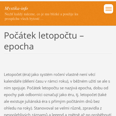
Mystika-info
Nechť každý nalezne, co je mu blízké a použije ku
prospěchu všech bytostí ...
Počátek letopočtu –
epocha
Letopočet (éra) jako systém ročení vlastně není věcí
kalendáře (dělení času v rámci roku), v běžném užití se ale s
ním spojuje. Počátek letopočtu se nazývá epocha, dobu od
epochy pak odborníci označují jako éru, tj. letopočet (také
ale existuje juliánská éra s přímým počítáním dnů bez
ohledu na roky). Stanovoval se velmi různě, zpravidla z
nespolehlivých záznamů a legend a zpětně až po proběhnutí