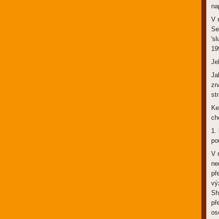
na
V 
Se
's
19
Je
Ja
zn
st
Ke
ch
1.
pou
V 
ne
př
vý
Sh
př
os