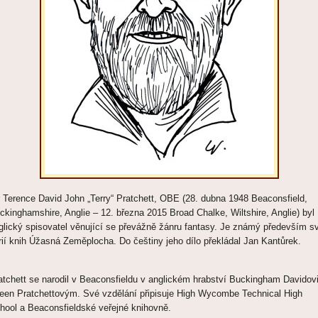
r Terence David John „Terry“ Pratchett, OBE (28. dubna 1948 Beaconsfield,
ckinghamshire, Anglie – 12. března 2015 Broad Chalke, Wiltshire, Anglie) byl
glický spisovatel věnující se převážně žánru fantasy. Je známý především s
rií knih Úžasná Zeměplocha. Do češtiny jeho dílo překládal Jan Kantůrek.
atchett se narodil v Beaconsfieldu v anglickém hrabství Buckingham Davidovi
leen Pratchettovým. Své vzdělání připisuje High Wycombe Technical High
hool a Beaconsfieldské veřejné knihovně.