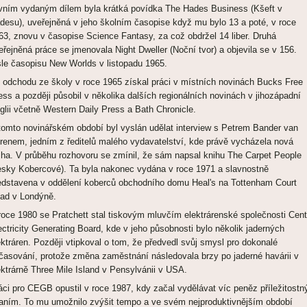
vním vydaným dílem byla krátká povídka The Hades Business (Kšeft v
desu), uveřejněná v jeho školním časopise když mu bylo 13 a poté, v roce
63, znovu v časopise Science Fantasy, za což obdržel 14 liber. Druhá
eřejněná práce se jmenovala Night Dweller (Noční tvor) a objevila se v 156.
sle časopisu New Worlds v listopadu 1965.
 odchodu ze školy v roce 1965 získal práci v místních novinách Bucks Free
ess a později působil v několika dalších regionálních novinách v jihozápadní
glii včetně Western Daily Press a Bath Chronicle.
tomto novinářském období byl vyslán udělat interview s Petrem Bander van
renem, jedním z ředitelů malého vydavatelství, kde právě vycházela nová
iha. V průběhu rozhovoru se zmínil, že sám napsal knihu The Carpet People
esky Kobercové). Ta byla nakonec vydána v roce 1971 a slavnostně
edstavena v oddělení koberců obchodního domu Heal's na Tottenham Court
ad v Londýně.
roce 1980 se Pratchett stal tiskovým mluvčím elektrárenské společnosti Cent
ectricity Generating Board, kde v jeho působnosti bylo několik jaderných
ektráren. Později vtipkoval o tom, že předvedl svůj smysl pro dokonalé
časování, protože změna zaměstnání následovala brzy po jaderné havárii v
ektrárně Three Mile Island v Pensylvánii v USA.
áci pro CEGB opustil v roce 1987, kdy začal vydělávat víc peněz příležitost
aním. To mu umožnilo zvýšit tempo a ve svém nejproduktivnějším období