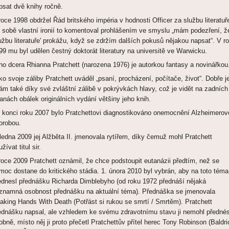
psat dvě knihy ročně.
roce 1998 obdržel Řád britského impéria v hodnosti Officer za službu literatuř
 sobě vlastní ironií to komentoval prohlášením ve smyslu „mám podezření, ž
lužbu literatuře' prokážu, když se zdržím dalších pokusů nějakou napsat“. V r
99 mu byl udělen čestný doktorát literatury na universitě ve Warwicku.
ho dcera Rhianna Pratchett (narozena 1976) je autorkou fantasy a novinářkou
ko svoje záliby Pratchett uváděl „psaní, procházení, počítače, život“. Dobře j
ám také díky své zvláštní zálibě v pokrývkách hlavy, což je vidět na zadních
ranách obálek originálních vydání většiny jeho knih.
 konci roku 2007 bylo Pratchettovi diagnostikováno onemocnění Alzheimerov
orobou.
 ledna 2009 jej Alžběta II. jmenovala rytířem, díky čemuž mohl Pratchett
žívat titul sir.
roce 2009 Pratchett oznámil, že chce podstoupit eutanázii předtím, než se
moc dostane do kritického stádia. 1. února 2010 byl vybrán, aby na toto téma
ednesl přednášku Richarda Dimblebyho (od roku 1972 přednáší nějaká
znamná osobnost přednášku na aktuální téma). Přednáška se jmenovala
aking Hands With Death (Potřást si rukou se smrtí / Smrtěm). Pratchett
ednášku napsal, ale vzhledem ke svému zdravotnímu stavu ji nemohl přednés
obně, místo něj ji proto přečetl Pratchettův přítel herec Tony Robinson (Baldri