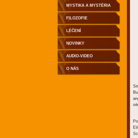
MYSTIKA A MYSTÉRIA
FILOZOFIE
LÉČENÍ
NOVINKY
AUDIO-VIDEO
O NÁS
Si
Bu
an
sé
Pr
Ei
Sc