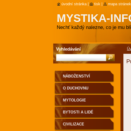
úvodní stránka
|
tisk
|
mapa stránek
MYSTIKA-INF
Nechť každý nalezne, co je mu blí
Vyhledávání
Ú
P
NÁBOŽENSTVÍ
O DUCHOVNU
MYTOLOGIE
BYTOSTI A LIDÉ
CIVILIZACE