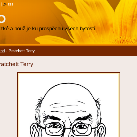
|
rss
O
zké a použije ku prospěchu všech bytostí ...
vod
-
Pratchett Terry
ratchett Terry