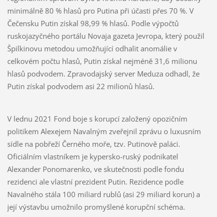
minimálně 80 % hlasů pro Putina při účasti přes 70 %. V
Čečensku Putin získal 98,99 % hlasů. Podle výpočtů
ruskojazyčného portálu Novaja gazeta Jevropa, který použil
Špilkinovu metodou umožňující odhalit anomálie v
celkovém počtu hlasů, Putin získal nejméně 31,6 milionu
hlasů podvodem. Zpravodajský server Meduza odhadl, že
Putin získal podvodem asi 22 milionů hlasů.
V lednu 2021 Fond boje s korupcí založený opozičním
politikem Alexejem Navalným zveřejnil zprávu o luxusním
sídle na pobřeží Černého moře, tzv. Putinově paláci.
Oficiálním vlastníkem je kypersko-ruský podnikatel
Alexander Ponomarenko, ve skutečnosti podle fondu
rezidenci ale vlastní prezident Putin. Rezidence podle
Navalného stála 100 miliard rublů (asi 29 miliard korun) a
její výstavbu umožnilo promyšlené korupční schéma.