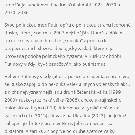
umožňuje kandidovat i na funkční období 2024–2030 a
2030–2036.
Svou politickou moc Putin opírá o politickou stranu Jednotné
Rusko, která je od roku 2003 nejsilnější v Dumě, a dále o
určité kruhy oligarchů a tzv. „siloviků“ z prostředí
bezpečnostních složek. Ideologický základ, kterým je
určována podoba politického systému v Rusku v období
Putinovy vlády, bývá označován jako putinismus.
Během Putinovy vlády (ať už z pozice prezidenta či premiéra)
se Rusko zapojilo do několika válek a jiných vojenských akcí,
z nichž nejvýznamnější jsou druhá čečenská válka (1999–
2009), rusko-gruzínská válka (2008), anexe ukrajinského
poloostrova Krym (2014), intervence v syrské občanské
válce (od roku 2015) a invaze na Ukrajinu (2022), po jejímž
zahájení jej britský premiér Boris Johnson označil za
diktátora. V září 2022 poprvé od druhé světové války