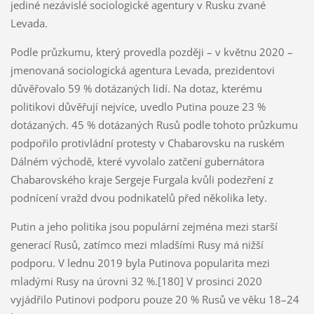
jediné nezávislé sociologické agentury v Rusku zvané
Levada.
Podle průzkumu, který provedla později – v květnu 2020 –
jmenovaná sociologická agentura Levada, prezidentovi
důvěřovalo 59 % dotázaných lidí. Na dotaz, kterému
politikovi důvěřují nejvíce, uvedlo Putina pouze 23 %
dotázaných. 45 % dotázaných Rusů podle tohoto průzkumu
podpořilo protivládní protesty v Chabarovsku na ruském
Dálném východě, které vyvolalo zatčení gubernátora
Chabarovského kraje Sergeje Furgala kvůli podezření z
podnícení vražd dvou podnikatelů před několika lety.
Putin a jeho politika jsou populární zejména mezi starší
generací Rusů, zatímco mezi mladšími Rusy má nižší
podporu. V lednu 2019 byla Putinova popularita mezi
mladými Rusy na úrovni 32 %.[180] V prosinci 2020
vyjádřilo Putinovi podporu pouze 20 % Rusů ve věku 18–24