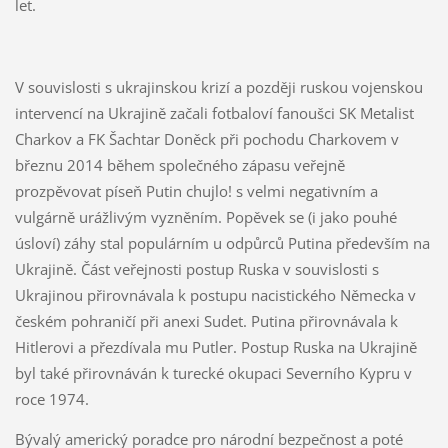
let.
V souvislosti s ukrajinskou krizí a později ruskou vojenskou
intervencí na Ukrajině začali fotbaloví fanoušci SK Metalist
Charkov a FK Šachtar Doněck při pochodu Charkovem v
březnu 2014 během společného zápasu veřejně
prozpěvovat píseň Putin chujlo! s velmi negativním a
vulgárně urážlivým vyzněním. Popěvek se (i jako pouhé
úsloví) záhy stal populárním u odpůrců Putina především na
Ukrajině. Část veřejnosti postup Ruska v souvislosti s
Ukrajinou přirovnávala k postupu nacistického Německa v
českém pohraničí při anexi Sudet. Putina přirovnávala k
Hitlerovi a přezdívala mu Putler. Postup Ruska na Ukrajině
byl také přirovnáván k turecké okupaci Severního Kypru v
roce 1974.
Bývalý americký poradce pro národní bezpečnost a poté