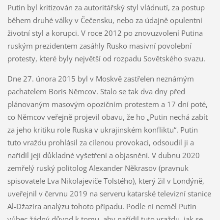
Putin byl kritizován za autoritářský styl vládnutí, za postup
během druhé války v Čečensku, nebo za údajně opulentní
životní styl a korupci. V roce 2012 po znovuzvolení Putina
ruským prezidentem zasáhly Rusko masivní povolební
protesty, které byly největší od rozpadu Sovětského svazu.
Dne 27. února 2015 byl v Moskvě zastřelen neznámým
pachatelem Boris Němcov. Stalo se tak dva dny před
plánovaným masovým opozičním protestem a 17 dní poté,
co Němcov veřejně projevil obavu, že ho „Putin nechá zabít
za jeho kritiku role Ruska v ukrajinském konfliktu“. Putin
tuto vraždu prohlásil za cílenou provokaci, odsoudil ji a
nařídil její důkladné vyšetření a objasnění. V dubnu 2020
zemřelý ruský politolog Alexander Někrasov (pravnuk
spisovatele Lva Nikolajeviče Tolstého), který žil v Londýně,
uveřejnil v červnu 2019 na serveru katarské televizní stanice
Al-Džazíra analýzu tohoto případu. Podle ní neměl Putin
vůbec žádný důvod k tomu, aby nařídil tuto vraždu, jak se