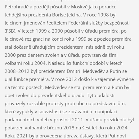
Petrohradě a později působil v Moskvě jako poradce
tehdejšího prezidenta Borise Jelcina. V roce 1998 byl
Jelcinem jmenován ředitelem Federální služby bezpečnosti
(FSB). V letech 1999 a 2000 působil v úřadu premiéra, po
Jelcinově rezignaci na konci roku 1999 se z pozice premiéra
stal dočasně úřadujícím prezidentem, následně byl roku
2000 prezidentem zvolen a v úřadu potvrzen dalšími
volbami roku 2004. Následující funkční období v letech
2008–2012 byl prezidentem Dmitrij Medveděv a Putin se
ujal funkce premiéra. V roce 2012 došlo k vzájemné výměně
na těchto postech, Medvěděv se stal premiérem a Putin byl
opět zvolen do prezidentského úřadu. Tyto události
provázely rozsáhlé protesty proti oběma představitelům,
které vypukly v souvislosti se zprávami o manipulaci
parlamentních voleb v prosinci 2011. V úřadu prezidenta byl
potvrzen volbami v březnu 2018 na šest let do roku 2024.
Roku 2021 byla provedena úprava ústavy, která Putinovi