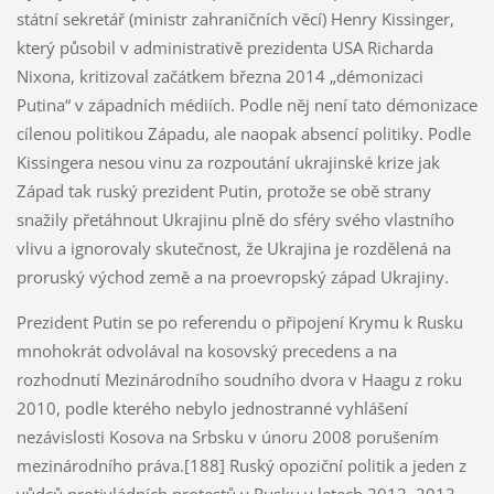
státní sekretář (ministr zahraničních věcí) Henry Kissinger,
který působil v administrativě prezidenta USA Richarda
Nixona, kritizoval začátkem března 2014 „démonizaci
Putina“ v západních médiích. Podle něj není tato démonizace
cílenou politikou Západu, ale naopak absencí politiky. Podle
Kissingera nesou vinu za rozpoutání ukrajinské krize jak
Západ tak ruský prezident Putin, protože se obě strany
snažily přetáhnout Ukrajinu plně do sféry svého vlastního
vlivu a ignorovaly skutečnost, že Ukrajina je rozdělená na
proruský východ země a na proevropský západ Ukrajiny.
Prezident Putin se po referendu o připojení Krymu k Rusku
mnohokrát odvolával na kosovský precedens a na
rozhodnutí Mezinárodního soudního dvora v Haagu z roku
2010, podle kterého nebylo jednostranné vyhlášení
nezávislosti Kosova na Srbsku v únoru 2008 porušením
mezinárodního práva.[188] Ruský opoziční politik a jeden z