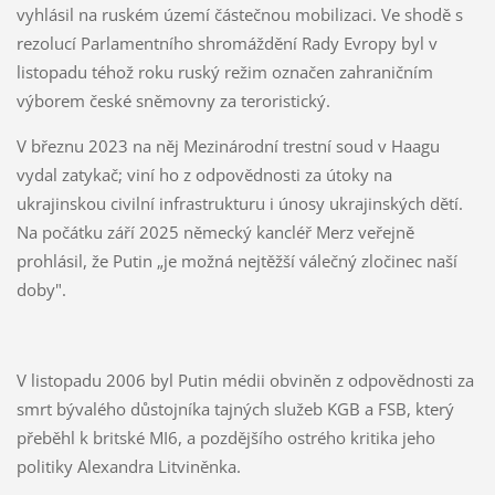
vyhlásil na ruském území částečnou mobilizaci. Ve shodě s
rezolucí Parlamentního shromáždění Rady Evropy byl v
listopadu téhož roku ruský režim označen zahraničním
výborem české sněmovny za teroristický.
V březnu 2023 na něj Mezinárodní trestní soud v Haagu
vydal zatykač; viní ho z odpovědnosti za útoky na
ukrajinskou civilní infrastrukturu i únosy ukrajinských dětí.
Na počátku září 2025 německý kancléř Merz veřejně
prohlásil, že Putin „je možná nejtěžší válečný zločinec naší
doby".
V listopadu 2006 byl Putin médii obviněn z odpovědnosti za
smrt bývalého důstojníka tajných služeb KGB a FSB, který
přeběhl k britské MI6, a pozdějšího ostrého kritika jeho
politiky Alexandra Litviněnka.