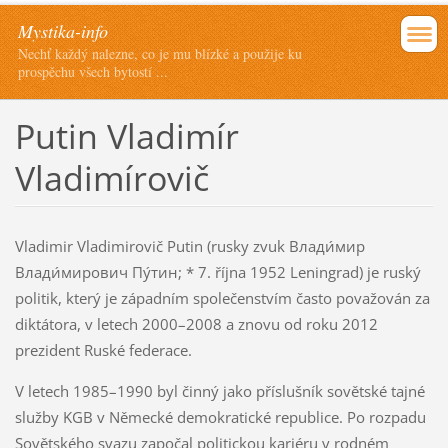
Mystika-info
Nechť každý nalezne, co je mu blízké a použije ku
prospěchu všech bytostí ...
Putin Vladimír
Vladimírovič
Vladimir Vladimirovič Putin (rusky zvuk Влади́мир
Влади́мирович Пу́тин; * 7. října 1952 Leningrad) je ruský
politik, který je západním společenstvím často považován za
diktátora, v letech 2000–2008 a znovu od roku 2012
prezident Ruské federace.
V letech 1985–1990 byl činný jako příslušník sovětské tajné
služby KGB v Německé demokratické republice. Po rozpadu
Sovětského svazu započal politickou kariéru v rodném