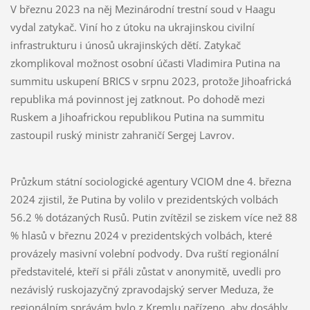
V březnu 2023 na něj Mezinárodní trestní soud v Haagu
vydal zatykač. Viní ho z útoku na ukrajinskou civilní
infrastrukturu i únosů ukrajinských dětí. Zatykač
zkomplikoval možnost osobní účasti Vladimira Putina na
summitu uskupení BRICS v srpnu 2023, protože Jihoafrická
republika má povinnost jej zatknout. Po dohodě mezi
Ruskem a Jihoafrickou republikou Putina na summitu
zastoupil ruský ministr zahraničí Sergej Lavrov.
Průzkum státní sociologické agentury VCIOM dne 4. března
2024 zjistil, že Putina by volilo v prezidentských volbách
56.2 % dotázaných Rusů. Putin zvítězil se ziskem více než 88
% hlasů v březnu 2024 v prezidentských volbách, které
provázely masivní volební podvody. Dva ruští regionální
představitelé, kteří si přáli zůstat v anonymitě, uvedli pro
nezávislý ruskojazyčný zpravodajský server Meduza, že
regionálním správám bylo z Kremlu nařízeno, aby dosáhly