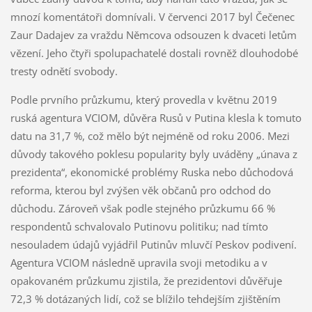
mnozí komentátoři domnívali. V červenci 2017 byl Čečenec
Zaur Dadajev za vraždu Němcova odsouzen k dvaceti letům
vězení. Jeho čtyři spolupachatelé dostali rovněž dlouhodobé
tresty odnětí svobody.
Podle prvního průzkumu, který provedla v květnu 2019
ruská agentura VCIOM, důvěra Rusů v Putina klesla k tomuto
datu na 31,7 %, což mělo být nejméně od roku 2006. Mezi
důvody takového poklesu popularity byly uváděny „únava z
prezidenta“, ekonomické problémy Ruska nebo důchodová
reforma, kterou byl zvýšen věk občanů pro odchod do
důchodu. Zároveň však podle stejného průzkumu 66 %
respondentů schvalovalo Putinovu politiku; nad tímto
nesouladem údajů vyjádřil Putinův mluvčí Peskov podivení.
Agentura VCIOM následně upravila svoji metodiku a v
opakovaném průzkumu zjistila, že prezidentovi důvěřuje
72,3 % dotázaných lidí, což se blížilo tehdejším zjištěním