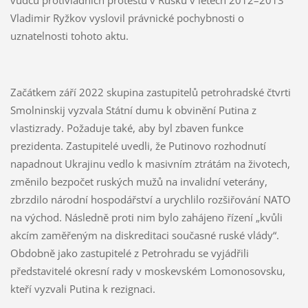
vůdců protivládních protestů v Rusku v letech 2012–2013
Vladimir Ryžkov vyslovil právnické pochybnosti o
uznatelnosti tohoto aktu.
Začátkem září 2022 skupina zastupitelů petrohradské čtvrti
Smolninskij vyzvala Státní dumu k obvinění Putina z
vlastizrady. Požaduje také, aby byl zbaven funkce
prezidenta. Zastupitelé uvedli, že Putinovo rozhodnutí
napadnout Ukrajinu vedlo k masivním ztrátám na životech,
změnilo bezpočet ruských mužů na invalidní veterány,
zbrzdilo národní hospodářství a urychlilo rozšiřování NATO
na východ. Následně proti nim bylo zahájeno řízení „kvůli
akcím zaměřeným na diskreditaci současné ruské vlády“.
Obdobně jako zastupitelé z Petrohradu se vyjádřili
představitelé okresní rady v moskevském Lomonosovsku,
kteří vyzvali Putina k rezignaci.