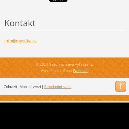
Kontakt
info@mys
tika.cz
© 2014 Všechna práva vyhrazena.
Vytvořeno službou
Webnode
Zobrazit:
Mobilní verzi
|
Standardní verzi