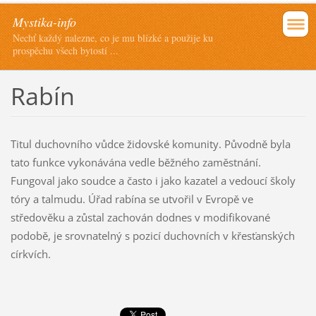
Mystika-info
Nechť každý nalezne, co je mu blízké a použije ku
prospěchu všech bytostí ...
Rabín
Titul duchovního vůdce židovské komunity. Původně byla
tato funkce vykonávána vedle běžného zaměstnání.
Fungoval jako soudce a často i jako kazatel a vedoucí školy
tóry a talmudu. Úřad rabína se utvořil v Evropě ve
středověku a zůstal zachován dodnes v modifikované
podobě, je srovnatelný s pozicí duchovních v křesťanských
církvích.