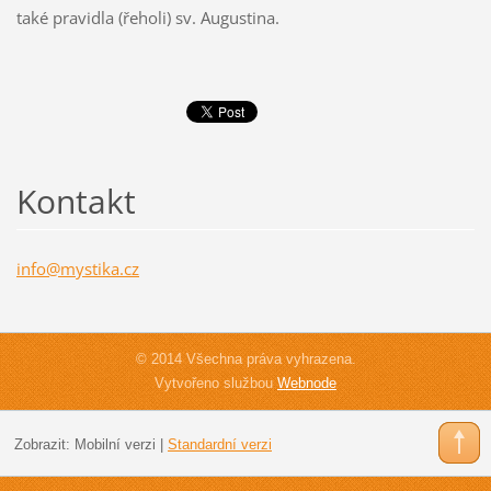
také pravidla (řeholi) sv. Augustina.
Kontakt
info@mys
tika.cz
© 2014 Všechna práva vyhrazena.
Vytvořeno službou
Webnode
Zobrazit:
Mobilní verzi
|
Standardní verzi