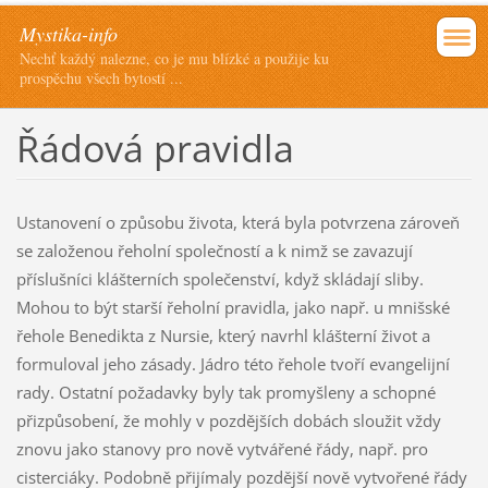
Mystika-info
Nechť každý nalezne, co je mu blízké a použije ku
prospěchu všech bytostí ...
Řádová pravidla
Ustanovení o způsobu života, která byla potvrzena zároveň
se založenou řeholní společností a k nimž se zavazují
příslušníci klášterních společenství, když skládají sliby.
Mohou to být starší řeholní pravidla, jako např. u mnišské
řehole Benedikta z Nursie, který navrhl klášterní život a
formuloval jeho zásady. Jádro této řehole tvoří evangelijní
rady. Ostatní požadavky byly tak promyšleny a schopné
přizpůsobení, že mohly v pozdějších dobách sloužit vždy
znovu jako stanovy pro nově vytvářené řády, např. pro
cisterciáky. Podobně přijímaly pozdější nově vytvořené řády