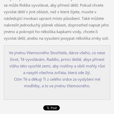
se může Riddia vyvolávat, aby přinesl déšť. Pokud chcete
vyvolat déšť v jiné oblasti, než v které žijete, musíte v
následující invokaci upravit místo působení. Také můžete
nakreslit jednoduchý plánek oblasti, doprostřed napsat jeho
jméno a pokropit ho několika kapkami vody, chcete-li
vyvolat déšť, anebo na vysušení posypat několika zrnky soli.
Ve jménu Všemocného Stvořitele, dárce všeho, co nese
život, Tě vyvolávám, Raddio, princi deště, abys přinesl
vláhu této vyschlé zemi, aby rostliny a obilí mohly růst
a nasytit všechna zvířata, která zde žijí.
Ctím Tě a děkuji Ti z celého srdce za vyslyšení mé
modlitby, a to ve jménu Všemocného.