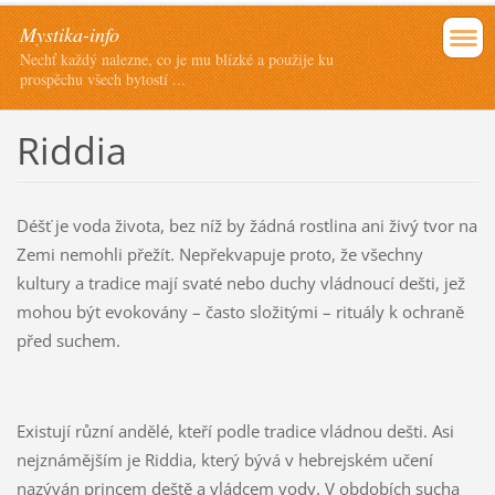
Mystika-info
Nechť každý nalezne, co je mu blízké a použije ku
prospěchu všech bytostí ...
Riddia
Déšť je voda života, bez níž by žádná rostlina ani živý tvor na
Zemi nemohli přežít. Nepřekvapuje proto, že všechny
kultury a tradice mají svaté nebo duchy vládnoucí dešti, jež
mohou být evokovány – často složitými – rituály k ochraně
před suchem.
Existují různí andělé, kteří podle tradice vládnou dešti. Asi
nejznámějším je Riddia, který bývá v hebrejském učení
nazýván princem deště a vládcem vody. V obdobích sucha