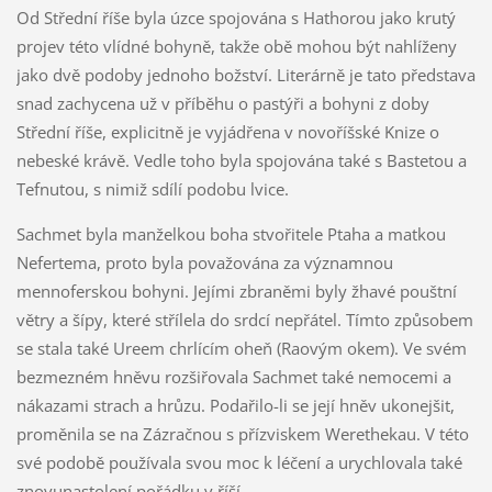
Od Střední říše byla úzce spojována s Hathorou jako krutý
projev této vlídné bohyně, takže obě mohou být nahlíženy
jako dvě podoby jednoho božství. Literárně je tato představa
snad zachycena už v příběhu o pastýři a bohyni z doby
Střední říše, explicitně je vyjádřena v novoříšské Knize o
nebeské krávě. Vedle toho byla spojována také s Bastetou a
Tefnutou, s nimiž sdílí podobu lvice.
Sachmet byla manželkou boha stvořitele Ptaha a matkou
Nefertema, proto byla považována za významnou
mennoferskou bohyni. Jejími zbraněmi byly žhavé pouštní
větry a šípy, které střílela do srdcí nepřátel. Tímto způsobem
se stala také Ureem chrlícím oheň (Raovým okem). Ve svém
bezmezném hněvu rozšiřovala Sachmet také nemocemi a
nákazami strach a hrůzu. Podařilo-li se její hněv ukonejšit,
proměnila se na Zázračnou s přízviskem Werethekau. V této
své podobě používala svou moc k léčení a urychlovala také
znovunastolení pořádku v říší.