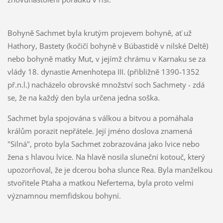
Bohyně Sachmet byla krutým projevem bohyně, ať už
Hathory, Bastety (kočičí bohyně v Búbastidě v nilské Deltě)
nebo bohyně matky Mut, v jejímž chrámu v Karnaku se za
vlády 18. dynastie Amenhotepa III. (přibližně 1390-1352
př.n.l.) nacházelo obrovské množství soch Sachmety - zdá
se, že na každý den byla určena jedna soška.
Sachmet byla spojována s válkou a bitvou a pomáhala
králům porazit nepřátele. Její jméno doslova znamená
"Silná", proto byla Sachmet zobrazována jako lvice nebo
žena s hlavou lvice. Na hlavě nosila sluneční kotouč, který
upozorňoval, že je dcerou boha slunce Rea. Byla manželkou
stvořitele Ptaha a matkou Nefertema, byla proto velmi
významnou memfidskou bohyní.