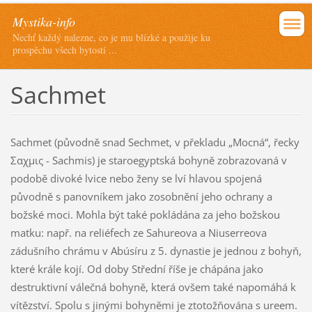
Mystika-info
Nechť každý nalezne, co je mu blízké a použije ku
prospěchu všech bytostí ...
Sachmet
Sachmet (původně snad Sechmet, v překladu „Mocná“, řecky
Σαχμις - Sachmis) je staroegyptská bohyně zobrazovaná v
podobě divoké lvice nebo ženy se lví hlavou spojená
původně s panovníkem jako zosobnění jeho ochrany a
božské moci. Mohla být také pokládána za jeho božskou
matku: např. na reliéfech ze Sahureova a Niuserreova
zádušního chrámu v Abúsíru z 5. dynastie je jednou z bohyň,
které krále kojí. Od doby Střední říše je chápána jako
destruktivní válečná bohyně, která ovšem také napomáhá k
vítězství. Spolu s jinými bohyněmi je ztotožňována s ureem.