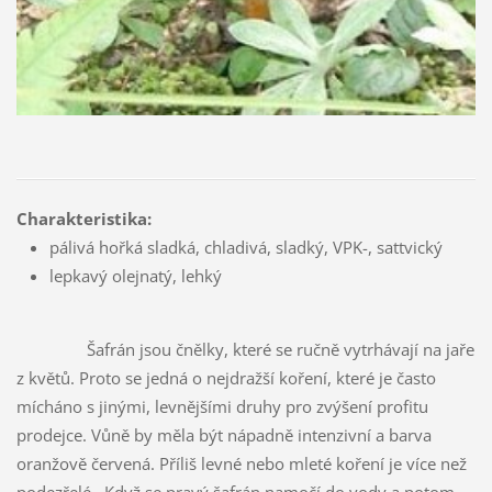
Charakteristika:
pálivá hořká sladká, chladivá, sladký, VPK-, sattvický
lepkavý olejnatý, lehký
Šafrán jsou čnělky, které se ručně vytrhávají na jaře
z květů. Proto se jedná o nejdražší koření, které je často
mícháno s jinými, levnějšími druhy pro zvýšení profitu
prodejce. Vůně by měla být nápadně intenzivní a barva
oranžově červená. Příliš levné nebo mleté koření je více než