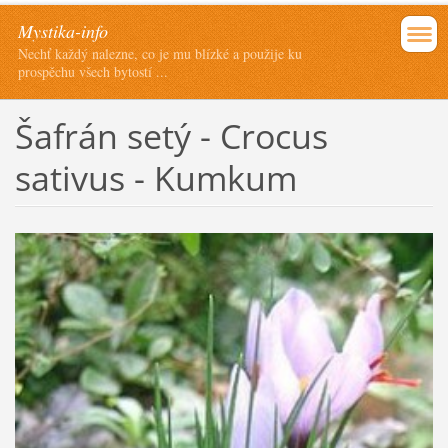
Mystika-info
Nechť každý nalezne, co je mu blízké a použije ku
prospěchu všech bytostí ...
Šafrán setý - Crocus
sativus - Kumkum