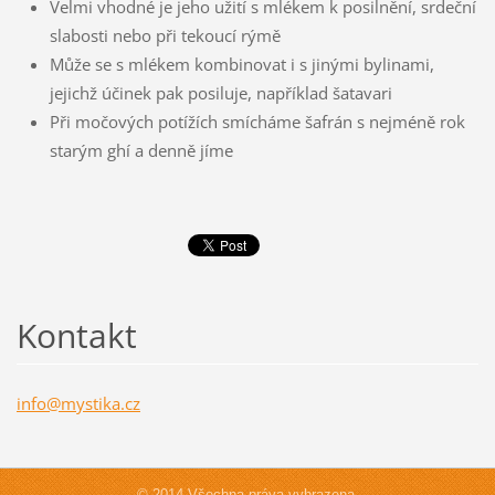
Velmi vhodné je jeho užití s mlékem k posilnění, srdeční
slabosti nebo při tekoucí rýmě
Může se s mlékem kombinovat i s jinými bylinami,
jejichž účinek pak posiluje, například šatavari
Při močových potížích smícháme šafrán s nejméně rok
starým ghí a denně jíme
Kontakt
info@mys
tika.cz
© 2014 Všechna práva vyhrazena.