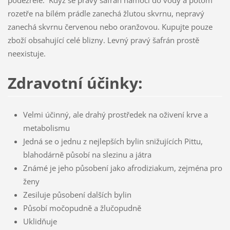
podezřelé. Když se pravý šafrán namočí do vody a potom
rozetře na bílém prádle zanechá žlutou skvrnu, nepravý
zanechá skvrnu červenou nebo oranžovou. Kupujte pouze
zboží obsahující celé blizny. Levný pravý šafrán prostě
neexistuje.
Zdravotní účinky:
Velmi účinný, ale drahý prostředek na oživení krve a
metabolismu
Jedná se o jednu z nejlepších bylin snižujících Pittu,
blahodárně působí na slezinu a játra
Známé je jeho působení jako afrodiziakum, zejména pro
ženy
Zesiluje působení dalších bylin
Působí močopudně a žlučopudně
Uklidňuje