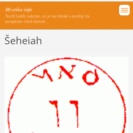
Mystika-info
Nechť každý nalezne, co je mu blízké a použije ku
prospěchu všech bytostí ...
Šeheiah