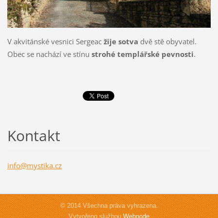
V akvitánské vesnici Sergeac
žije sotva
dvě stě obyvatel.
Obec se nachází ve stínu
strohé templářské pevnosti
.
Kontakt
info@mys
tika.cz
© 2014 Všechna práva vyhrazena.
Vytvořeno službou
Webnode