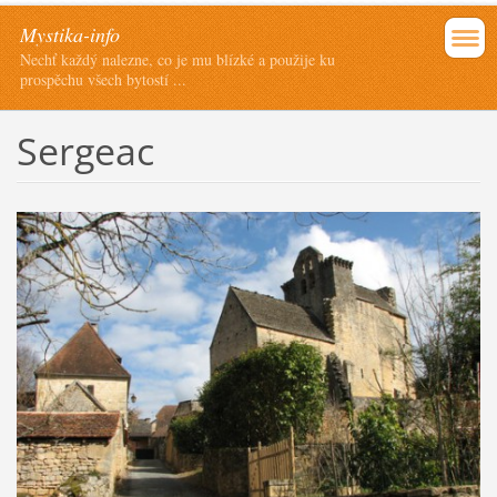
Mystika-info
Nechť každý nalezne, co je mu blízké a použije ku
prospěchu všech bytostí ...
Sergeac