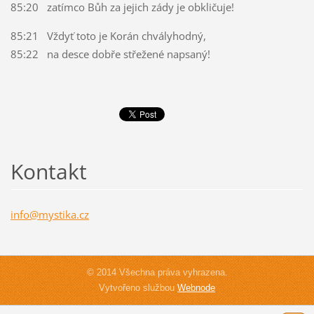
85:20 zatímco Bůh za jejich zády je obkličuje!
85:21 Vždyť toto je Korán chvályhodný,
85:22 na desce dobře střežené napsaný!
Kontakt
info@mys
tika.cz
© 2014 Všechna práva vyhrazena.
Vytvořeno službou
Webnode