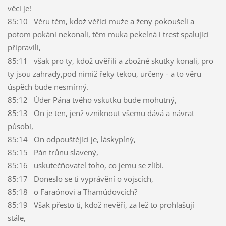
věci je!
85:10 Věru těm, kdož věřící muže a ženy pokoušeli a
potom pokání nekonali, těm muka pekelná i trest spalující
připravili,
85:11 však pro ty, kdož uvěřili a zbožné skutky konali, pro
ty jsou zahrady,pod nimiž řeky tekou, určeny - a to věru
úspěch bude nesmírný.
85:12 Úder Pána tvého vskutku bude mohutný,
85:13 On je ten, jenž vzniknout všemu dává a návrat
působí,
85:14 On odpouštějící je, láskyplný,
85:15 Pán trůnu slavený,
85:16 uskutečňovatel toho, co jemu se zlíbí.
85:17 Doneslo se ti vyprávění o vojscích,
85:18 o Faraónovi a Thamúdovcích?
85:19 Však přesto ti, kdož nevěří, za lež to prohlašují
stále,