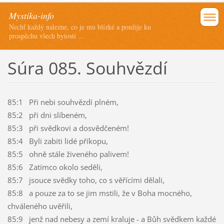
Mystika-info
Nechť každý nalezne, co je mu blízké a použije ku
prospěchu všech bytostí ...
Súra 085. Souhvězdí
85:1 Při nebi souhvězdí plném,
85:2 při dni slíbeném,
85:3 při svědkovi a dosvědčeném!
85:4 Byli zabiti lidé příkopu,
85:5 ohně stále živeného palivem!
85:6 Zatímco okolo seděli,
85:7 jsouce svědky toho, co s věřícími dělali,
85:8 a pouze za to se jim mstili, že v Boha mocného,
chváleného uvěřili,
85:9 jenž nad nebesy a zemí kraluje - a Bůh svědkem každé