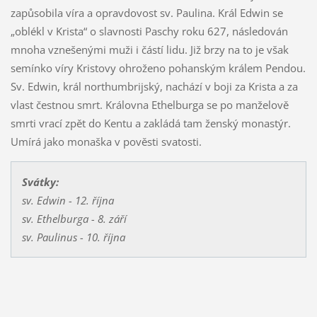
zapůsobila víra a opravdovost sv. Paulina. Král Edwin se
„oblékl v Krista“ o slavnosti Paschy roku 627, následován
mnoha vznešenými muži i částí lidu. Již brzy na to je však
semínko víry Kristovy ohroženo pohanským králem Pendou.
Sv. Edwin, král northumbrijský, nachází v boji za Krista a za
vlast čestnou smrt. Královna Ethelburga se po manželově
smrti vrací zpět do Kentu a zakládá tam ženský monastýr.
Umírá jako monaška v pověsti svatosti.
Svátky:
sv. Edwin - 12. října
sv. Ethelburga - 8. září
sv. Paulinus - 10. října