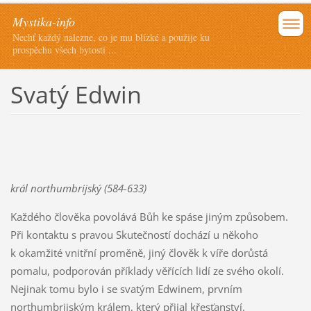
Mystika-info
Nechť každý nalezne, co je mu blízké a použije ku
prospěchu všech bytostí ...
Svatý Edwin
král northumbrijský (584-633)
Každého člověka povolává Bůh ke spáse jiným způsobem.
Při kontaktu s pravou Skutečností dochází u někoho
k okamžité vnitřní proměně, jiný člověk k víře dorůstá
pomalu, podporován příklady věřících lidí ze svého okolí.
Nejinak tomu bylo i se svatým Edwinem, prvním
northumbrijským králem, který přijal křesťanství.