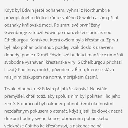
Když byl Edwin ještě pohanem, vyhnal z Northumbrie
právoplatného dědice trůnu svatého Oswalda a sám přijal
odznaky královské moci. Po smrti své první ženy
Gwenburgy zatoužil Edwin po manželství s princeznou
Ethelburgou Kentskou, která ovšem byla křesťanka. Zprvu
byl jako pohan odmítnut, později však došlo k uzavření
dohody, podle níž měl Edwin své budoucí manželce umožnit
svobodné vyznávání křesťanské víry. S Ethelburgou přichází
i svatý Paulinus, mnich, původem z Říma, který se stává
misijním biskupem na northumbrijském území.
Trvalo dlouho, než Edwin přijal křesťanství. Neustále
přemýšlel, chtěl totiž, aby spolu s ním byl pokřtěn i lid jeho
země. K obrácení byl nakonec pohnut třemi okolnostmi:
nezdařeným pokusem o atentát, když zjistil, že člověk nezná
dne ani hodiny svého konce, obrácením pohanského
velekněze Coifiho ke křesťanství, a nakonec na něj