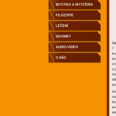
MYSTIKA A MYSTÉRIA
FILOZOFIE
LÉČENÍ
NOVINKY
Ni
AUDIO-VIDEO
7.
ko
O NÁS
as
ví
a 
re
da
pr
Ve
ro
be
pr
el