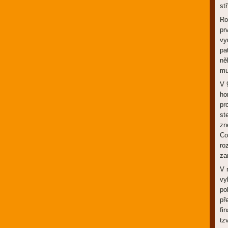
st
Ro
pr
vy
pa
ně
mu
V 
ho
pr
st
zn
Co
ro
za
V 
vy
po
př
fi
tz