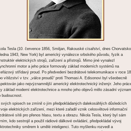
kola Tesla (10. července 1856, Smiljan, Rakouské císařství, dnes Chorvatsko
 ledna 1943, New York) byl americký vynálezce srbského původu, fyzik a
nstruktér elektrických strojů, zařízení a přístrojů. Mimo jiné vynalezl
ynchronní motor a jeho práce formovaly základ moderních systémů na
cefázový střídavý proud. Po předvedení bezdrátové telekomunikace v roce 1
po vítězství v tzv. „válce proudů“ proti Thomasi A. Edisonovi byl všeobecně
spektován jako nejvýznamnější americký elektrotechnický inženýr. Jeho prác
ly základ moderní elektrotechnice a mnoho jeho objevů mělo zásadní význa
o budoucnost.
 svých spisech se zmínil o jím předpokládaných dalekosáhlých důsledcích
zvoje elektrických zařízení, mezi které zařadil vznik celosvětové informační
zdrátové sítě pro přenos hlasu, textu a obrazu. Nikola Tesla, který byl sám
vním, kdo sestrojil a použil rádiové dálkové ovládání, předpokládal vývoj
ektrotechniky směrem k umělé inteligenci. Tuto myšlenku rozvedl a