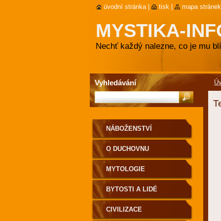
úvodní stránka
|
tisk
|
mapa stránek
MYSTIKA-INF
Nechť každý nalezne, co je mu blí
Vyhledávání
Ú
T
NÁBOŽENSTVÍ
O DUCHOVNU
MYTOLOGIE
BYTOSTI A LIDÉ
CIVILIZACE