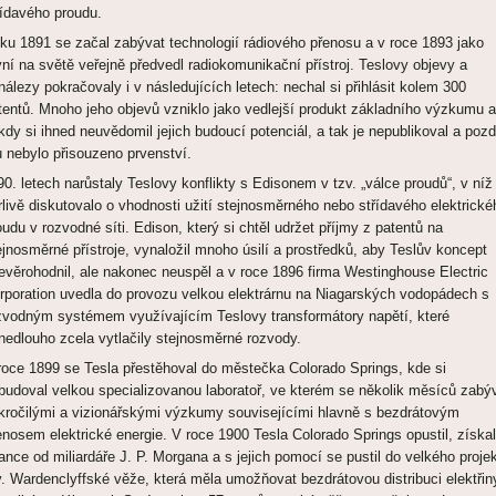
řídavého proudu.
ku 1891 se začal zabývat technologií rádiového přenosu a v roce 1893 jako
vní na světě veřejně předvedl radiokomunikační přístroj. Teslovy objevy a
nálezy pokračovaly i v následujících letech: nechal si přihlásit kolem 300
tentů. Mnoho jeho objevů vzniklo jako vedlejší produkt základního výzkumu a
kdy si ihned neuvědomil jejich budoucí potenciál, a tak je nepublikoval a pozd
 nebylo přisouzeno prvenství.
90. letech narůstaly Teslovy konflikty s Edisonem v tzv. „válce proudů“, v níž
rlivě diskutovalo o vhodnosti užití stejnosměrného nebo střídavého elektrické
oudu v rozvodné síti. Edison, který si chtěl udržet příjmy z patentů na
ejnosměrné přístroje, vynaložil mnoho úsilí a prostředků, aby Teslův koncept
evěrohodnil, ale nakonec neuspěl a v roce 1896 firma Westinghouse Electric
rporation uvedla do provozu velkou elektrárnu na Niagarských vodopádech s
zvodným systémem využívajícím Teslovy transformátory napětí, které
nedlouho zcela vytlačily stejnosměrné rozvody.
roce 1899 se Tesla přestěhoval do městečka Colorado Springs, kde si
budoval velkou specializovanou laboratoř, ve kterém se několik měsíců zabý
kročilými a vizionářskými výzkumy souvisejícími hlavně s bezdrátovým
enosem elektrické energie. V roce 1900 Tesla Colorado Springs opustil, získal
nance od miliardáře J. P. Morgana a s jejich pomocí se pustil do velkého proje
v. Wardenclyffské věže, která měla umožňovat bezdrátovou distribuci elektřin