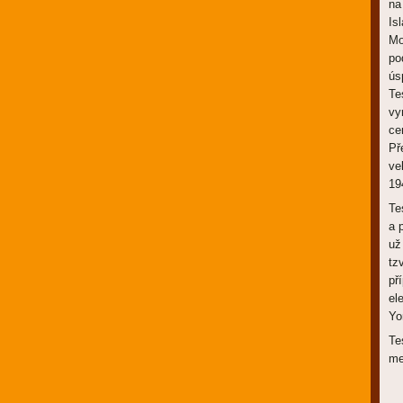
na
Is
Mo
po
ús
Te
vy
ce
Př
ve
19
Te
a 
už
tz
př
el
Yo
Te
me