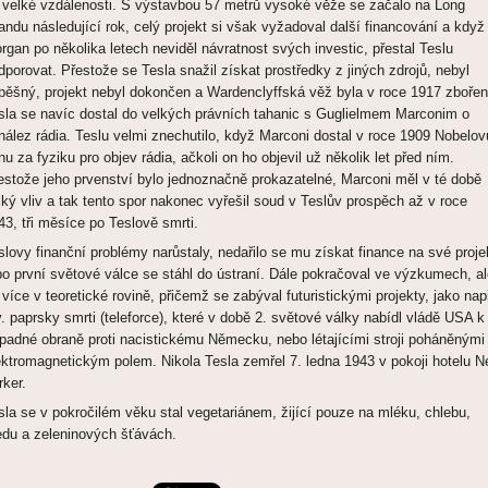
 velké vzdálenosti. S výstavbou 57 metrů vysoké věže se začalo na Long
landu následující rok, celý projekt si však vyžadoval další financování a když
rgan po několika letech neviděl návratnost svých investic, přestal Teslu
dporovat. Přestože se Tesla snažil získat prostředky z jiných zdrojů, nebyl
pěšný, projekt nebyl dokončen a Wardenclyffská věž byla v roce 1917 zbořen
sla se navíc dostal do velkých právních tahanic s Guglielmem Marconim o
nález rádia. Teslu velmi znechutilo, když Marconi dostal v roce 1909 Nobelov
nu za fyziku pro objev rádia, ačkoli on ho objevil už několik let před ním.
estože jeho prvenství bylo jednoznačně prokazatelné, Marconi měl v té době
lký vliv a tak tento spor nakonec vyřešil soud v Teslův prospěch až v roce
43, tři měsíce po Teslově smrti.
slovy finanční problémy narůstaly, nedařilo se mu získat finance na své proje
po první světové válce se stáhl do ústraní. Dále pokračoval ve výzkumech, a
 více v teoretické rovině, přičemž se zabýval futuristickými projekty, jako nap
v. paprsky smrti (teleforce), které v době 2. světové války nabídl vládě USA k
ípadné obraně proti nacistickému Německu, nebo létajícími stroji poháněnými
ektromagnetickým polem. Nikola Tesla zemřel 7. ledna 1943 v pokoji hotelu 
rker.
sla se v pokročilém věku stal vegetariánem, žijící pouze na mléku, chlebu,
du a zeleninových šťávách.