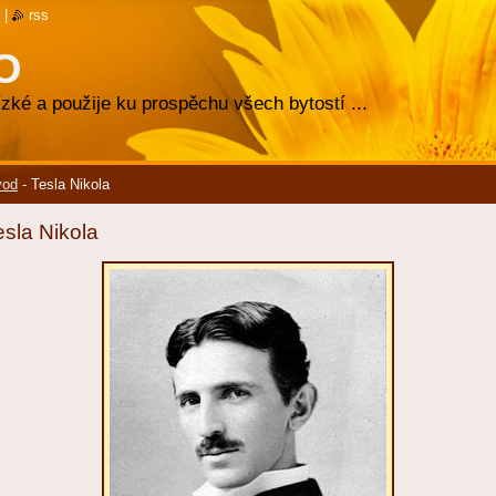
|
rss
O
zké a použije ku prospěchu všech bytostí ...
vod
-
Tesla Nikola
esla Nikola