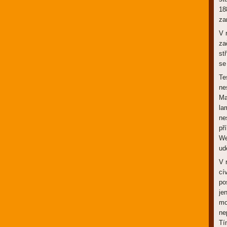
18
za
V 
za
st
se
Te
ne
Ma
la
ne
př
We
ud
V 
cí
po
je
mo
ne
Tí