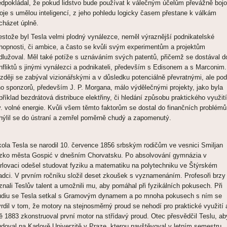
edpokládal, že pokud lidstvo bude používat k válečným účelům převážně boj
roje s umělou inteligencí, z jeho pohledu logicky časem přestane k válkám
cházet úplně.
estože byl Tesla velmi plodný vynálezce, neměl výraznější podnikatelské
hopnosti, či ambice, a často se kvůli svým experimentům a projektům
dlužoval. Měl také potíže s uznáváním svých patentů, přičemž se dostával d
nfliktů s jinými vynálezci a podnikateli, především s Edisonem a s Marconim.
zději se zabýval vizionářskými a v důsledku potenciálně převratnými, ale pod
ho sponzorů, především J. P. Morgana, málo výdělečnými projekty, jako byla
příklad bezdrátová distribuce elektřiny, či hledání způsobu praktického využití
v. volné energie. Kvůli všem těmto faktorům se dostal do finančních problémů
hýlil se do ústraní a zemřel poměrně chudý a zapomenutý.
kola Tesla se narodil 10. července 1856 srbským rodičům ve vesnici Smiljan
ízko města Gospić v dnešním Chorvatsku. Po absolvování gymnázia v
rlovaci odešel studovat fyziku a matematiku na polytechniku ve Štýrském
adci. V prvním ročníku složil deset zkoušek s vyznamenáním. Profesoři brzy
znali Teslův talent a umožnili mu, aby pomáhal při fyzikálních pokusech. Při
udiu se Tesla setkal s Gramovým dynamem a po mnoha pokusech s ním se
vrdil v tom, že motory na stejnosměrný proud se nehodí pro praktické využití 
tě 1883 zkonstruoval první motor na střídavý proud. Otec přesvědčil Teslu, ab
udoval na Karlově Univerzitě v Praze, kterou navštěvoval v letním semestru