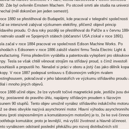
80. Zde byl ovlivněn Ernstem Machem. Po otcově smrti ale studia na univerzi
nechal (měl dokončen jen jeden semestr).
roce 1880 se přestěhoval do Budapešti, kde pracoval v telegrafní společnosti
čal se intenzivně zabývat výzkumem elektřiny, přičemž objevil princip
řídavého proudu. O dva roky později se přestěhoval do Paříže a v červnu 188
 natrvalo usadil ve Spojených státech (občanství USA získal v roce 1891).
sla začal v roce 1884 pracovat ve společnosti Edison Machine Works. Po
shodách s Edisonem v roce 1886 založil vlastní firmu Tesla Electric Light &
nufacturing. Firma především vyráběla a patentovala vylepšení pro obloukov
mpy. Tesla se však chtěl věnovat strojům na střídavý proud, s čímž investoři
souhlasili a propustili ho. Nenašel si práci v oboru a jistý čas jako dělník kopa
íkopy. V roce 1887 podepsal smlouvu s Edisonovým velkým rivalem
stinghousem, pokračoval v jeho laboratořích ve výzkumu střídavého proudu 
ělal i mnoho jiných objevů.
roce 1888 učinil objev, že lze vytvořit točivé magnetické pole, jestliže jsou dv
vky, postavené do pravého úhlu, napájeny střídavým proudem s fázovým
sunem 90 stupňů. Tento objev umožnil vynález střídavého indukčního motoru
nž se dnes obvykle nazývá asynchronní motor. Hlavní výhodou asynchronníh
toru (proti stejnosměrným a komutátorovým motorům) je to, že ke své činnos
potřebuje komutátor, proto je levnější, má vyšší životnost a hlavně účinnost.
mto vynálezem odstranil poslední překážku pro rozvoj distribučních sítí