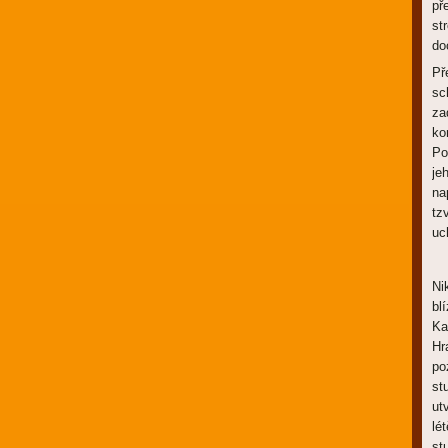
př
st
do
Př
sc
za
ko
Po
je
na
tz
uc
Ni
bl
Ka
Hr
po
st
ut
lé
st