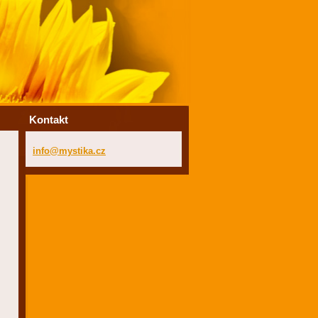
Kontakt
info@mys
tika.cz