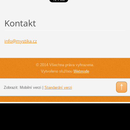
Kontakt
info@mys
tika.cz
© 2014 Všechna práva vyhrazena.
Vytvořeno službou
Webnode
Zobrazit:
Mobilní verzi
|
Standardní verzi