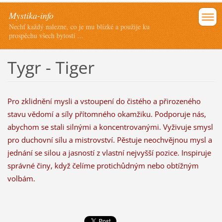
Mystika-info
Nechť každý nalezne, co je mu blízké a použije ku
prospěchu všech bytostí ...
Tygr - Tiger
Pro zklidnění mysli a vstoupení do čistého a přirozeného
stavu vědomí a síly přítomného okamžiku. Podporuje nás,
abychom se stali silnými a koncentrovanými. Vyživuje smysl
pro duchovní sílu a mistrovství. Pěstuje neochvějnou mysl a
jednání se silou a jasností z vlastní nejvyšší pozice. Inspiruje
správné činy, když čelíme protichůdným nebo obtížným
volbám.