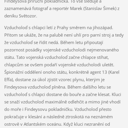
Findeysova přiruční pokladnička. To vše sleduje a
zaznamenává fotograf a reportér Marek (Stanislav Šimek) z
deníku Světozor.
Vzducholoď s chlapci letí z Prahy směrem na jihozápad.
Přitom se ukáže, že na palubě není uhlí pro parní stroj a tedy
že vzducholoď se řídit nedá. Během letu připoutají
pozornost posádky vojenské vzducholodi nejmenovaného
státu. Tato vojenská vzducholoď začne chlapce stíhat,
chlapcům se ovšem podaří vojenské vzducholodi uletět.
Špionážní oddělení onoho státu, konkrétně agent 13 (Karel
Effa), dostane za úkol zjistit vzorec plynu, kterým je
Findeysova vzducholoď plněna. Během dalšího letu se
vzducholoď s chlapci dostane do bouře a začne klesat. Kluci
se snaží vzducholoď maximálně odlehčit a mimo jiné vhodí
do moře i Findeysovu pokladničku. Vzducholoď přesto
pokračuje v klesání a následně ztroskotá na neznámém
ostrově v Atlantském oceánu. Když kluci nezranění od