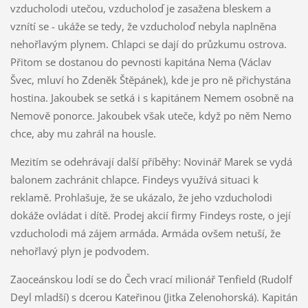
vzducholodi utečou, vzducholoď je zasažena bleskem a
vznítí se - ukáže se tedy, že vzducholoď nebyla naplněna
nehořlavým plynem. Chlapci se dají do průzkumu ostrova.
Přitom se dostanou do pevnosti kapitána Nema (Václav
Švec, mluví ho Zdeněk Štěpánek), kde je pro ně přichystána
hostina. Jakoubek se setká i s kapitánem Nemem osobně na
Nemově ponorce. Jakoubek však uteče, když po něm Nemo
chce, aby mu zahrál na housle.
Mezitím se odehrávají další příběhy: Novinář Marek se vydá
balonem zachránit chlapce. Findeys využívá situaci k
reklamě. Prohlašuje, že se ukázalo, že jeho vzducholodi
dokáže ovládat i dítě. Prodej akcií firmy Findeys roste, o její
vzducholodi má zájem armáda. Armáda ovšem netuší, že
nehořlavý plyn je podvodem.
Zaoceánskou lodí se do Čech vrací milionář Tenfield (Rudolf
Deyl mladší) s dcerou Kateřinou (Jitka Zelenohorská). Kapitán