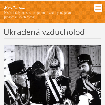
Mystika-info
Nechť každý nalezne, co je mu blízké a použije ku
prospěchu všech bytostí ...
Ukradená vzducholoď