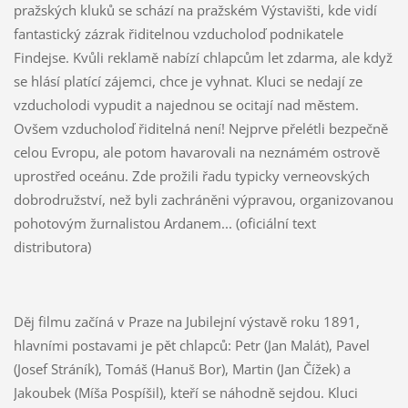
pražských kluků se schází na pražském Výstavišti, kde vidí
fantastický zázrak řiditelnou vzducholoď podnikatele
Findejse. Kvůli reklamě nabízí chlapcům let zdarma, ale když
se hlásí platící zájemci, chce je vyhnat. Kluci se nedají ze
vzducholodi vypudit a najednou se ocitají nad městem.
Ovšem vzducholoď řiditelná není! Nejprve přelétli bezpečně
celou Evropu, ale potom havarovali na neznámém ostrově
uprostřed oceánu. Zde prožili řadu typicky verneovských
dobrodružství, než byli zachráněni výpravou, organizovanou
pohotovým žurnalistou Ardanem... (oficiální text
distributora)
Děj filmu začíná v Praze na Jubilejní výstavě roku 1891,
hlavními postavami je pět chlapců: Petr (Jan Malát), Pavel
(Josef Stráník), Tomáš (Hanuš Bor), Martin (Jan Čížek) a
Jakoubek (Míša Pospíšil), kteří se náhodně sejdou. Kluci