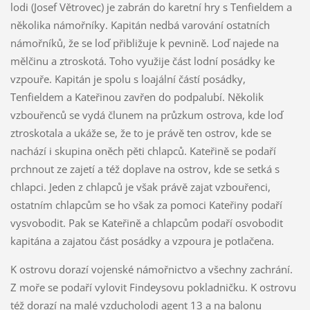
lodi (Josef Větrovec) je zabrán do karetní hry s Tenfieldem a
několika námořníky. Kapitán nedbá varování ostatních
námořníků, že se loď přibližuje k pevnině. Loď najede na
mělčinu a ztroskotá. Toho využije část lodní posádky ke
vzpouře. Kapitán je spolu s loajální částí posádky,
Tenfieldem a Kateřinou zavřen do podpalubí. Několik
vzbouřenců se vydá člunem na průzkum ostrova, kde loď
ztroskotala a ukáže se, že to je právě ten ostrov, kde se
nachází i skupina oněch pěti chlapců. Kateřině se podaří
prchnout ze zajetí a též doplave na ostrov, kde se setká s
chlapci. Jeden z chlapců je však právě zajat vzbouřenci,
ostatním chlapcům se ho však za pomoci Kateřiny podaří
vysvobodit. Pak se Kateřině a chlapcům podaří osvobodit
kapitána a zajatou část posádky a vzpoura je potlačena.
K ostrovu dorazí vojenské námořnictvo a všechny zachrání.
Z moře se podaří vylovit Findeysovu pokladničku. K ostrovu
též dorazí na malé vzducholodi agent 13 a na balonu