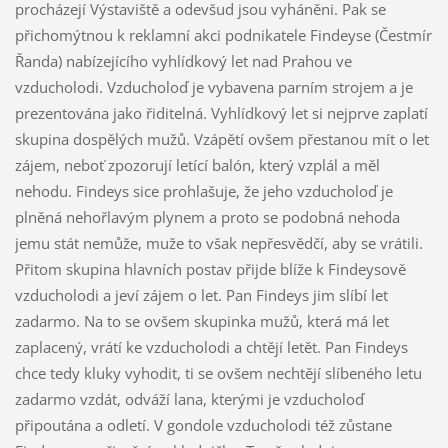
procházejí Výstaviště a odevšud jsou vyháněni. Pak se
přichomýtnou k reklamní akci podnikatele Findeyse (Čestmír
Řanda) nabízejícího vyhlídkový let nad Prahou ve
vzducholodi. Vzducholoď je vybavena parním strojem a je
prezentována jako řiditelná. Vyhlídkový let si nejprve zaplatí
skupina dospělých mužů. Vzápětí ovšem přestanou mít o let
zájem, neboť zpozorují letící balón, který vzplál a měl
nehodu. Findeys sice prohlašuje, že jeho vzducholoď je
plněná nehořlavým plynem a proto se podobná nehoda
jemu stát nemůže, muže to však nepřesvědčí, aby se vrátili.
Přitom skupina hlavních postav přijde blíže k Findeysově
vzducholodi a jeví zájem o let. Pan Findeys jim slíbí let
zadarmo. Na to se ovšem skupinka mužů, která má let
zaplacený, vrátí ke vzducholodi a chtějí letět. Pan Findeys
chce tedy kluky vyhodit, ti se ovšem nechtějí slíbeného letu
zadarmo vzdát, odváží lana, kterými je vzducholoď
připoutána a odletí. V gondole vzducholodi též zůstane