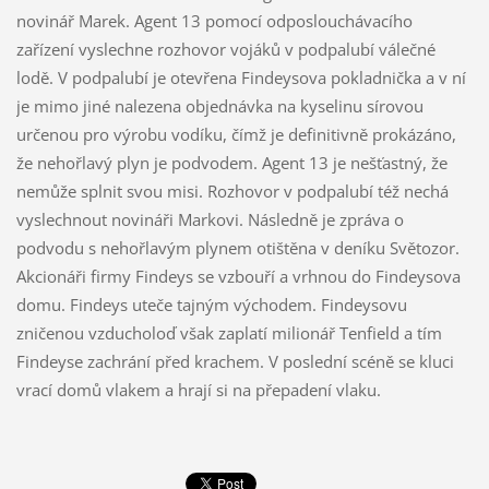
novinář Marek. Agent 13 pomocí odposlouchávacího
zařízení vyslechne rozhovor vojáků v podpalubí válečné
lodě. V podpalubí je otevřena Findeysova pokladnička a v ní
je mimo jiné nalezena objednávka na kyselinu sírovou
určenou pro výrobu vodíku, čímž je definitivně prokázáno,
že nehořlavý plyn je podvodem. Agent 13 je nešťastný, že
nemůže splnit svou misi. Rozhovor v podpalubí též nechá
vyslechnout novináři Markovi. Následně je zpráva o
podvodu s nehořlavým plynem otištěna v deníku Světozor.
Akcionáři firmy Findeys se vzbouří a vrhnou do Findeysova
domu. Findeys uteče tajným východem. Findeysovu
zničenou vzducholoď však zaplatí milionář Tenfield a tím
Findeyse zachrání před krachem. V poslední scéně se kluci
vrací domů vlakem a hrají si na přepadení vlaku.