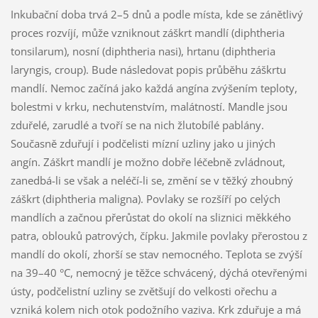
Inkubační doba trvá 2–5 dnů a podle místa, kde se zánětlivý
proces rozvíjí, může vzniknout záškrt mandlí (diphtheria
tonsilarum), nosní (diphtheria nasi), hrtanu (diphtheria
laryngis, croup). Bude následovat popis průběhu záškrtu
mandlí. Nemoc začíná jako každá angína zvýšením teploty,
bolestmi v krku, nechutenstvím, malátností. Mandle jsou
zduřelé, zarudlé a tvoří se na nich žlutobílé pablány.
Současně zduřují i podčelisti mízní uzliny jako u jiných
angín. Záškrt mandlí je možno dobře léčebně zvládnout,
zanedbá-li se však a neléčí-li se, změní se v těžký zhoubný
záškrt (diphtheria maligna). Povlaky se rozšíří po celých
mandlích a začnou přerůstat do okolí na sliznici měkkého
patra, oblouků patrových, čípku. Jakmile povlaky přerostou z
mandlí do okolí, zhorší se stav nemocného. Teplota se zvýší
na 39–40 °C, nemocný je těžce schvácený, dýchá otevřenými
ústy, podčelistní uzliny se zvětšují do velkosti ořechu a
vzniká kolem nich otok podožního vaziva. Krk zduřuje a má