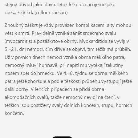
stejný obvod jako hlava. Otok krku označujeme jako
caesarský krk (collum caesari).
Zhoubný záškrt je vždy provázen komplikacemi a ty mohou
vést k smrti. Pravidelně vzniká zánět srdečního svalu
(myocarditis) a pozáškrtové obrny. Myokarditida se vyvíjí v
5.–21. dni nemoci, čím dříve se objeví, tím těžší má průběh.
Už v prvních dnech nemoci vzniká obrna měkkého patra,
nemocný mluví huhňavě, při napití mu vytékají tekutiny
nosem zpět do hrnečku. Ve 4.–6. týdnu se obrna měkkého
patra ještě zhoršuje a podle těžkosti průběhu vystupují ještě
další obrny. V lehčích případech se přidá obrna
akomodačních svalů, takže nemocný nevidí na čtení, v
těžších jsou postiženy svaly dolních končetin, trupu, horních
končetin.