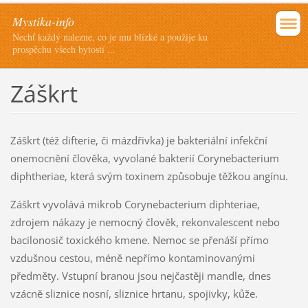
Mystika-info
Nechť každý nalezne, co je mu blízké a použije ku
prospěchu všech bytostí ...
Záškrt
Záškrt (též difterie, či mázdřivka) je bakteriální infekční
onemocnění člověka, vyvolané bakterií Corynebacterium
diphtheriae, která svým toxinem způsobuje těžkou angínu.
Záškrt vyvolává mikrob Corynebacterium diphteriae,
zdrojem nákazy je nemocný člověk, rekonvalescent nebo
bacilonosič toxického kmene. Nemoc se přenáší přímo
vzdušnou cestou, méně nepřímo kontaminovanými
předměty. Vstupní branou jsou nejčastěji mandle, dnes
vzácně sliznice nosní, sliznice hrtanu, spojivky, kůže.