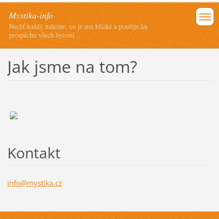
Mystika-info
Nechť každý nalezne, co je mu blízké a použije ku
prospěchu všech bytostí ...
Jak jsme na tom?
Kontakt
info@mys
tika.cz