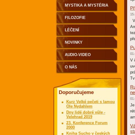
MYSTIKA A MYSTÉRIA
Př
15.
FILOZOFIE
V 
Am
LÉČENÍ
te
př
NOVINKY
Pu
01.
AUDIO-VIDEO
V 
uv
O NÁS
pr
Tvr
Ru
Doporučujeme
ne
01.
Kurz Velké pečeti s lamou
Je
Ole Nydahlem
ré
Dny lidé dobré vůle -
Velehrad 2019
ar
23. Konference Forum
Vá
2000
st
Kniha Sucho v českých