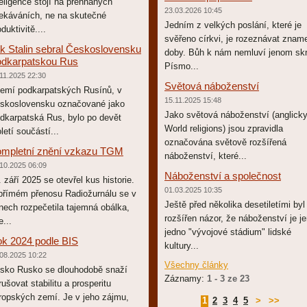
teligence stojí na přehnaných
23.03.2026 10:45
ekáváních, ne na skutečné
Jedním z velkých poslání, které je
duktivitě....
svěřeno církvi, je rozeznávat znam
k Stalin sebral Československu
doby. Bůh k nám nemluví jenom sk
dkarpatskou Rus
Písmo...
11.2025 22:30
Světová náboženství
emí podkarpatských Rusínů, v
15.11.2025 15:48
skoslovensku označované jako
Jako světová náboženství (anglick
dkarpatská Rus, bylo po devět
World religions) jsou zpravidla
oletí součástí...
označována světově rozšířená
mpletní znění vzkazu TGM
náboženství, které...
10.2025 06:09
Náboženství a společnost
. září 2025 se otevřel kus historie.
01.03.2025 10:35
přímém přenosu Radiožurnálu se v
Ještě před několika desetiletími byl
nech rozpečetila tajemná obálka,
rozšířen názor, že náboženství je j
e...
jedno "vývojové stádium" lidské
k 2024 podle BIS
kultury...
08.2025 10:22
Všechny články
sko Rusko se dlouhodobě snaží
Záznamy:
1 - 3 ze 23
rušovat stabilitu a prosperitu
ropských zemí. Je v jeho zájmu,
1
2
3
4
5
>
>>