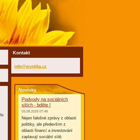
Kontakt
info@mys
tika.cz
Novinky
Podvody na sociálních
sítích - bděte !
03.08.2026 07:48
ňo
Nejen falešné zprávy z oblasti
m
politiky, ale především z
oblasti financí a investování
zaplavují sociální sítě.