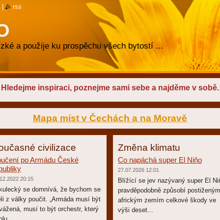
|
rss
O
zké a použije ku prospěchu všech bytostí ...
Hledejme inspiraci, poznejme sami sebe a najděme v sobě.
Mapa míst v Čechách a na Moravě
oučasné civilizace
Změna klimatu
učení po Armádu České
Co napáchá super El Niňo
publiky
27.07.2026 12:01
12.2022 20:15
Blížící se jev nazývaný super El Ni
kulecký se domnívá, že bychom se
pravděpodobně způsobí postižený
li z války poučit. „Armáda musí být
africkým zemím celkové škody ve
vážená, musí to být orchestr, který
výši deset...
olu...