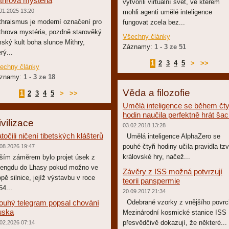
throva mystéria
vytvořili virtuální svět, ve kterém
01.2025 13:20
mohli agenti umělé inteligence
thraismus je moderní označení pro
fungovat zcela bez...
throva mystéria, pozdně starověký
Všechny články
mský kult boha slunce Mithry,
Záznamy:
1 - 3 ze 51
rý...
1
2
3
4
5
>
>>
echny články
znamy:
1 - 3 ze 18
Věda a filozofie
1
2
3
4
5
>
>>
Umělá inteligence se během čty
hodin naučila perfektně hrát ša
ivilizace
03.02.2018 13:28
točili ničení tibetských klášterů
Umělá inteligence AlphaZero se
pouhé čtyři hodiny učila pravidla tzv
08.2026 19:47
královské hry, načež...
ším záměrem bylo projet úsek z
engdu do Lhasy pokud možno ve
Závěry z ISS možná potvrzují
opě silnice, jejíž výstavbu v roce
teorii panspermie
54...
20.09.2017 21:34
ouhý telegram popsal chování
Odebrané vzorky z vnějšího povrc
uska
Mezinárodní kosmické stanice ISS
přesvědčivě dokazují, že některé...
02.2026 07:14