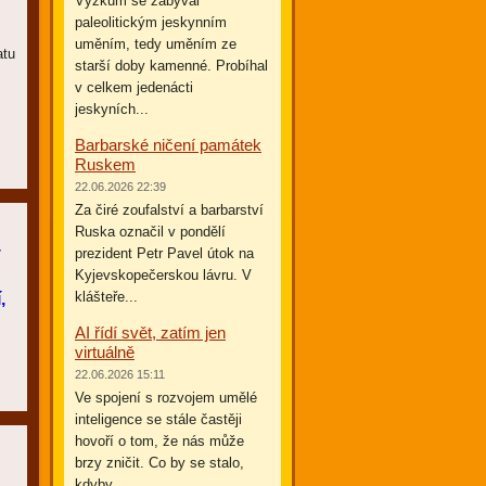
Výzkum se zabýval
paleolitickým jeskynním
uměním, tedy uměním ze
atu
starší doby kamenné. Probíhal
v celkem jedenácti
jeskyních...
Barbarské ničení památek
Ruskem
22.06.2026 22:39
Za čiré zoufalství a barbarství
Ruska označil v pondělí
ý
prezident Petr Pavel útok na
Kyjevskopečerskou lávru. V
klášteře...
,
AI řídí svět, zatím jen
virtuálně
22.06.2026 15:11
Ve spojení s rozvojem umělé
inteligence se stále častěji
hovoří o tom, že nás může
brzy zničit. Co by se stalo,
kdyby...