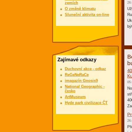
zemích
26.
O změně klimatu
Už
Sluneční aktivita on-line
Ru
Uk
bý
B
Zajímavé odkazy
b
Duchovní akce - odkaz
40
ReGeNeRaCe
Ku
imagazín Gnosis9
05.
National Geographic -
No
česko
st
ArtMuseum
40
Hyde park civilizace ČT
Za
Pr
26.
Př