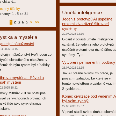
y občané...
echny články
Umělá inteligence
znamy:
1 - 5 ze 31
Jeden z prototypů AI úspěšně
1
2
3
4
5
>
>>
prolomil dva různé šifrovací
systémy
29.07.2026 12:10
ystika a mystéria
Gigant v oblasti umělé inteligence
sterijní náboženství
oznámil, že jeden z jeho prototypů
04.2026 04:15
úspěšně prolomil dva různé šifrovac
sterijní náboženství tvoří jeden ze
systémy. Tyto...
í typů helénistického náboženství,
Vytvoření permanentní podtřídy
ičemž druhým typem byl císařský
25.07.2026 12:15
t...
Jak AI přesně ovlivní trh práce, je
throva mystéria - Původ a
prozatím záhadou, ke které se v
sah mystérií
tomto newsletteru pravidelně vrací
02.2025 18:22
S rychle se...
mský Mithrův kult se postupně
Konec civilizace pod vedením A
víjel ve východních provinciích
byl velmi rychlý
mské říše jako synkretismus
22.06.2026 15:07
tického...
V první studii svého druhu odborníc