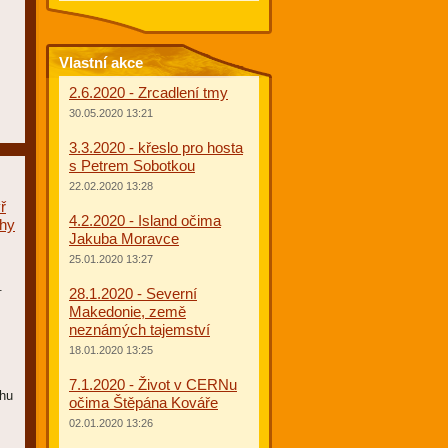
Vlastní akce
2.6.2020 - Zrcadlení tmy
30.05.2020 13:21
3.3.2020 - křeslo pro hosta
s Petrem Sobotkou
22.02.2020 13:28
ř
4.2.2020 - Island očima
chy
Jakuba Moravce
25.01.2020 13:27
.
28.1.2020 - Severní
Makedonie, země
neznámých tajemství
18.01.2020 13:25
7.1.2020 - Život v CERNu
hu
očima Štěpána Kováře
02.01.2020 13:26