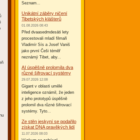
Seznam...
Unikátní záběry ničení
ů
Tibetských klášterů
é
01.08.2026 08:43
e
Před dvaasedmdesáti lety
procestovali mladí filmaři
Vladimír Sís a Josef Vaniš
jako první Češi téměř
neznámý Tibet, aby...
eň
AI úspěšně prolomila dva
různé šifrovací systémy
29.07.2026 12:08
Gigant v oblasti umělé
inteligence oznámil, že jeden
z jeho prototypů úspěšně
prolomil dva různé šifrovací
systémy. Tyto...
tnu
Ze stěn jeskyní se podařilo
získat DNA pravěkých lidí
11.07.2026 08:03