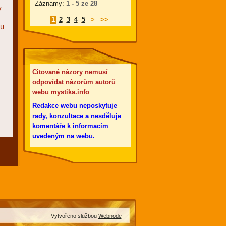
Záznamy:
1 - 5 ze 28
v
1
2
3
4
5
>
>>
ru
Citované názory nemusí
odpovídat názorům autorů
webu mystika.info
Redakce webu neposkytuje
rady, konzultace a nesděluje
komentáře k informacím
uvedeným na webu.
Vytvořeno službou
Webnode