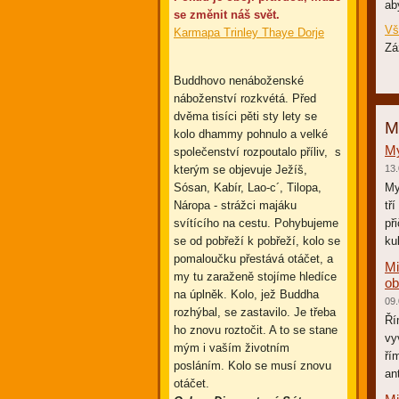
ab
se změnit náš svět.
Vš
Karmapa Trinley Thaye Dorje
Zá
Buddhovo nenáboženské
náboženství rozkvétá. Před
dvěma tisíci pěti sty lety se
M
kolo dhammy pohnulo a velké
My
společenství rozpoutalo příliv, s
kterým se objevuje Ježíš,
13.
Sósan, Kabír, Lao-c´, Tilopa,
My
Náropa - strážci majáku
tř
svítícího na cestu. Pohybujeme
př
se od pobřeží k pobřeží, kolo se
kul
pomaloučku přestává otáčet, a
Mi
my tu zaraženě stojíme hledíce
ob
na úplněk. Kolo, jež Buddha
09.
rozhýbal, se zastavilo. Je třeba
Ří
ho znovu roztočit. A to se stane
vy
mým i vaším životním
ří
posláním. Kolo se musí znovu
an
otáčet.