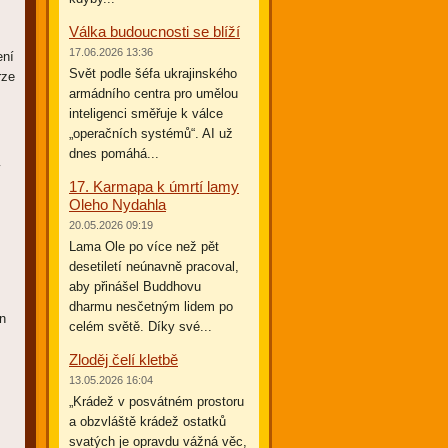
Válka budoucnosti se blíží
17.06.2026 13:36
ení
Svět podle šéfa ukrajinského
rze
armádního centra pro umělou
inteligenci směřuje k válce
„operačních systémů“. AI už
dnes pomáhá...
y
17. Karmapa k úmrtí lamy
Oleho Nydahla
20.05.2026 09:19
Lama Ole po více než pět
desetiletí neúnavně pracoval,
aby přinášel Buddhovu
dharmu nesčetným lidem po
en
celém světě. Díky své...
Zloděj čelí kletbě
13.05.2026 16:04
„Krádež v posvátném prostoru
a obzvláště krádež ostatků
svatých je opravdu vážná věc,