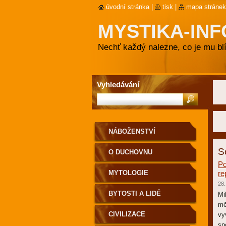
úvodní stránka
|
tisk
|
mapa stránek
MYSTIKA-INF
Nechť každý nalezne, co je mu blí
Vyhledávání
NÁBOŽENSTVÍ
S
O DUCHOVNU
Po
MYTOLOGIE
re
28.
BYTOSTI A LIDÉ
Mi
mě
CIVILIZACE
vy
sp