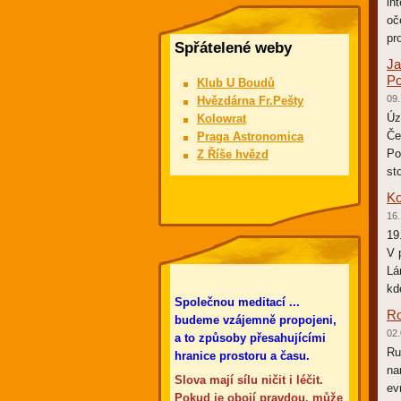
in
oč
pro
Spřátelené weby
Ja
Po
Klub U Boudů
09.
Hvězdárna Fr.Pešty
Úz
Kolowrat
Če
Praga Astronomica
Po
Z Říše hvězd
st
Ko
16.
19
V 
Lá
kd
Společnou meditací ...
Ro
budeme vzájemně propojeni,
02.
a to způsoby přesahujícími
Ru
hranice prostoru a času.
na
Slova mají sílu ničit i léčit.
ev
Pokud je obojí pravdou, může