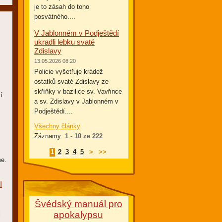
je to zásah do toho
posvátného....
V Jablonném v Podještědí
ukradli lebku svaté
Zdislavy
13.05.2026 08:20
Policie vyšetřuje krádež
ostatků svaté Zdislavy ze
skříňky v bazilice sv. Vavřince
í
a sv. Zdislavy v Jablonném v
Podještědí....
Všechny články
Záznamy:
1 - 10 ze 222
1
2
3
4
5
>
>>
me.
I
Švédský manuál pro
apokalypsu
i