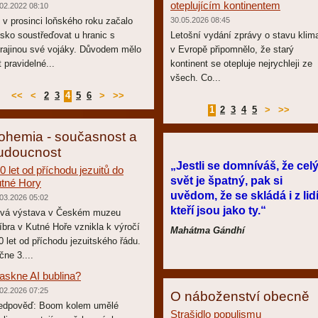
oteplujícím kontinentem
02.2022 08:10
 v prosinci loňského roku začalo
30.05.2026 08:45
sko soustřeďovat u hranic s
Letošní vydání zprávy o stavu klim
rajinou své vojáky. Důvodem mělo
v Evropě připomnělo, že starý
t pravidelné...
kontinent se otepluje nejrychleji ze
všech. Co...
<<
<
2
3
4
5
6
>
>>
1
2
3
4
5
>
>>
ohemia - současnost a
udoucnost
„Jestli se domníváš, že cel
0 let od příchodu jezuitů do
svět je špatný, pak si
tné Hory
uvědom, že se skládá i z lidí
03.2026 05:02
kteří jsou jako ty.“
vá výstava v Českém muzeu
říbra v Kutné Hoře vznikla k výročí
Mahátma Gándhí
0 let od příchodu jezuitského řádu.
čne 3....
askne AI bublina?
02.2026 07:25
O náboženství obecně
edpověď: Boom kolem umělé
Strašidlo populismu