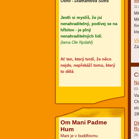
Mi
Osho - Diamantová Sútra
11.
Mi
Jestli si myslíš, že jsi
Mi
nenahraditelný, podívej se na
ří
hřbitov - je plný
kte
nenahraditelných lidí.
Vš
(lama Ole Nydahl)
Zá
Ať ten, který tvrdí, že něco
nejde, nepřekáží tomu, který
to dělá
C
Na
03.
Va
Ch
st
19
Om Mani Padme
Dl
Hum
R
26.
Mani je v buddhismu