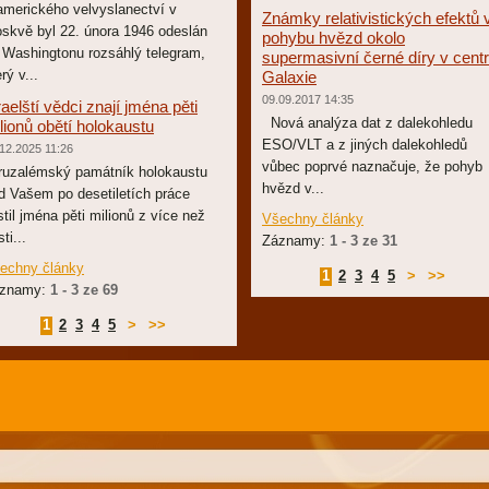
amerického velvyslanectví v
Známky relativistických efektů 
skvě byl 22. února 1946 odeslán
pohybu hvězd okolo
 Washingtonu rozsáhlý telegram,
supermasivní černé díry v cent
rý v...
Galaxie
09.09.2017 14:35
raelští vědci znají jména pěti
Nová analýza dat z dalekohledu
lionů obětí holokaustu
ESO/VLT a z jiných dalekohledů
12.2025 11:26
vůbec poprvé naznačuje, že pohyb
ruzalémský památník holokaustu
hvězd v...
d Vašem po desetiletích práce
istil jména pěti milionů z více než
Všechny články
ti...
Záznamy:
1 - 3 ze 31
echny články
1
2
3
4
5
>
>>
znamy:
1 - 3 ze 69
1
2
3
4
5
>
>>