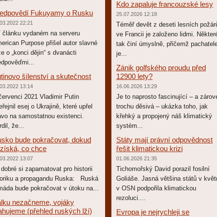
Kdo zapaluje francouzské lesy
edpovědí Fukuyamy o Rusku
25.07.2026 12:18
03.2022 22:21
Téměř devět z deseti lesních požár
článku vydaném na serveru
ve Francii je založeno lidmi. Někter
erican Purpose přišel autor slavné
tak činí úmyslně, přičemž pachatel
ze o „konci dějin“ s dvanácti
je...
edpověďmi...
Zánik golfského proudu před
tinovo šílenství a skutečnost
12900 lety?
03.2022 13:14
16.06.2026 13:29
červenci 2021 Vladimir Putin
Je to naprosto fascinující – a zárov
eřejnil esej o Ukrajině, které upřel
trochu děsivá – ukázka toho, jak
ávo na samostatnou existenci.
křehký a propojený náš klimatický
dil, že...
systém...
sko bude pokračovat, dokud
Státy mají právní odpovědnost
získá, co chce
řešit klimatickou krizi
03.2022 13:07
01.06.2026 21:35
 dobré si zapamatovat pro historii
Tichomořský David porazil fosilní
toriku a propagandu Ruska: Ruská
Goliáše. Jasná většina států v kvě
máda bude pokračovat v útoku na...
v OSN podpořila klimatickou
rezoluci....
lku nezačneme, vojáky
ahujeme (přehled ruských lží)
Evropa je nejrychleji se