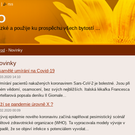
|
rss
O
zké a použije ku prospěchu všech bytostí ...
vod
-
Novinky
ovinky
amělé umírání na Covid-19
03.2020 14:10
írání pacientů nakažených koronavirem Sars-CoV-2 je bolestné. Jsou při
ném vědomí, osamocení, bez svých nejbližších. Italská lékařka Francesca
rtellarová popsala deníku Il Giornale...
íží se pandemie úrovně X ?
02.2020 00:09
voj epidemie nového koronaviru začíná naplňovat pesimistický scénář
ětové zdravotnické organizace (WHO). Ta vypracovala modely vývoje v
ípadě, že se objeví infekce s potenciálem vyvolat...