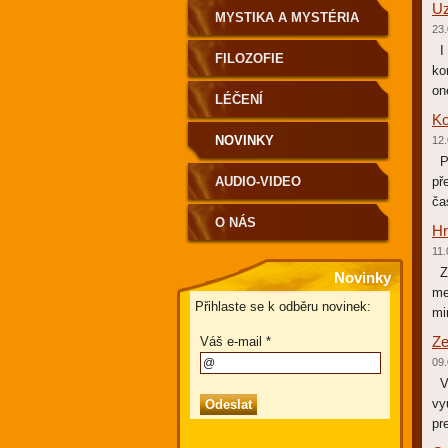
Uz
MYSTIKA A MYSTÉRIA
23.
I 
FILOZOFIE
ko
on
LÉČENÍ
Ko
NOVINKY
12.
Pa
AUDIO-VIDEO
př
ča
O NÁS
Hr
11.
Zá
Novinky
me
Přihlaste se k odběru novinek:
mi
Ze
Váš e-mail *
09.
V 
vy
pr