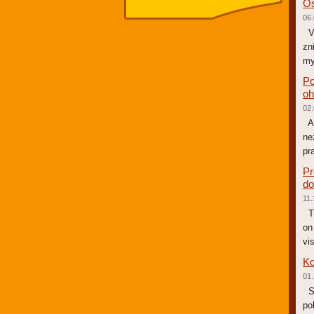
Os
06.
V 
zn
my
Po
oh
02.
Au
ne
pr
Pr
do
11.
Th
on
vi
Ko
01.
St
po