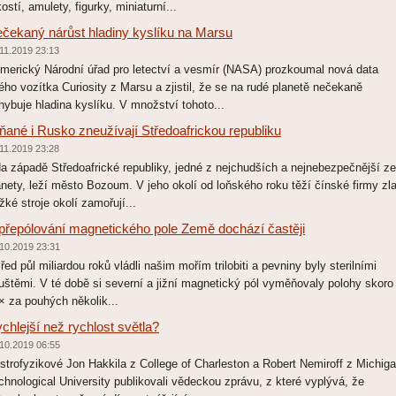
kostí, amulety, figurky, miniaturní...
čekaný nárůst hladiny kyslíku na Marsu
11.2019 23:13
erický Národní úřad pro letectví a vesmír (NASA) prozkoumal nová data
ého vozítka Curiosity z Marsu a zjistil, že se na rudé planetě nečekaně
hybuje hladina kyslíku. V množství tohoto...
ňané i Rusko zneužívají Středoafrickou republiku
11.2019 23:28
 západě Středoafrické republiky, jedné z nejchudších a nejnebezpečnější z
anety, leží město Bozoum. V jeho okolí od loňského roku těží čínské firmy zla
žké stroje okolí zamořují...
přepólování magnetického pole Země dochází častěji
10.2019 23:31
ed půl miliardou roků vládli našim mořím trilobiti a pevniny byly sterilními
uštěmi. V té době si severní a jižní magnetický pól vyměňovaly polohy skoro
× za pouhých několik...
chlejší než rychlost světla?
10.2019 06:55
trofyzikové Jon Hakkila z College of Charleston a Robert Nemiroff z Michig
chnological University publikovali vědeckou zprávu, z které vyplývá, že