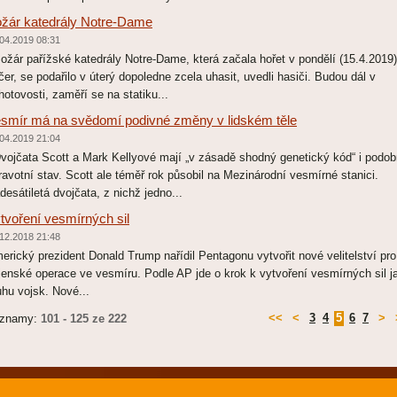
žár katedrály Notre-Dame
04.2019 08:31
žár pařížské katedrály Notre-Dame, která začala hořet v pondělí (15.4.2019)
čer, se podařilo v úterý dopoledne zcela uhasit, uvedli hasiči. Budou dál v
hotovosti, zaměří se na statiku...
smír má na svědomí podivné změny v lidském těle
04.2019 21:04
ojčata Scott a Mark Kellyové mají „v zásadě shodný genetický kód“ i podo
ravotní stav. Scott ale téměř rok působil na Mezinárodní vesmírné stanici.
desátiletá dvojčata, z nichž jedno...
tvoření vesmírných sil
12.2018 21:48
erický prezident Donald Trump nařídil Pentagonu vytvořit nové velitelství pro
jenské operace ve vesmíru. Podle AP jde o krok k vytvoření vesmírných sil j
uhu vojsk. Nové...
<<
<
3
4
5
6
7
>
znamy:
101 - 125 ze 222