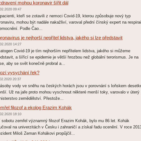
dravení mohou koronavir šířit dál
02.2020 09:47
pacienti, kteří se zotavili z nemoci Covid-19, kterou způsobuje nový typ
ronaviru, mohou být nadále nakažliví, varoval přední čínský expert na respira
emocnění. Podle Čao...
ronavirus je nejhorší nepřítel lidstva, jakého si lze představit
02.2020 14:27
togen Covid-19 je tím nejhorším nepřítelem lidstva, jakého si můžeme
edstavit, a šířící se epidemie je větší hrozbou než globální terorismus. Je na
se, aby se svět konečně probral a...
ozí vysychání řek?
02.2020 20:37
soby vody ve sněhu na českých horách jsou v porovnání s loňskem desetkr
nší. Už na jaře proto mohou vyschnout některé menší toky, varovalo v úterý
nisterstvo zemědělství. Přestože...
mřel filozof a ekolog Erazim Kohák
02.2020 18:10
sobotu zemřel významný filozof Erazim Kohák, bylo mu 86 let. Kohák
učoval na univerzitách v Česku i zahraničí a získal řadu ocenění. V roce 201
ezident Miloš Zeman Kohákovi propůjčil...