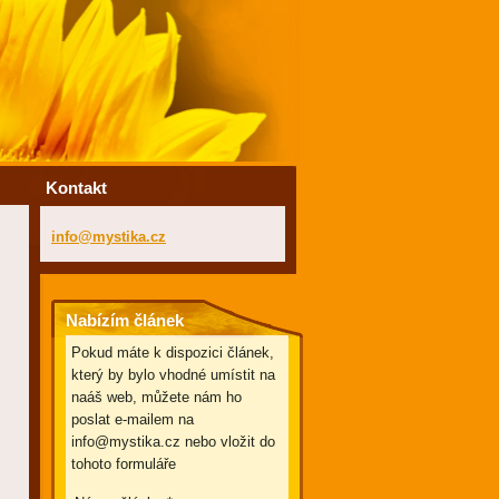
Kontakt
info@mys
tika.cz
Nabízím článek
Pokud máte k dispozici článek,
který by bylo vhodné umístit na
naáš web, můžete nám ho
poslat e-mailem na
info@mystika.cz nebo vložit do
tohoto formuláře