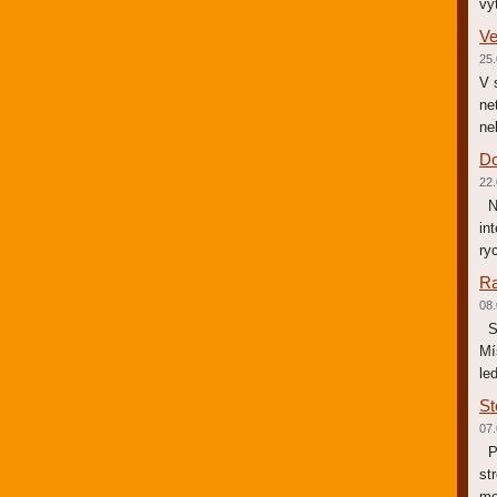
vý
Ve
25.
V 
ne
ne
Do
22.
Na
in
ry
Ra
08.
So
Mí
le
St
07.
Po
st
mo