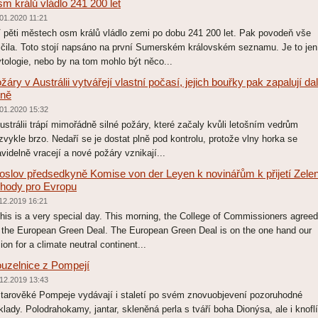
m králů vládlo 241 200 let
01.2020 11:21
pěti městech osm králů vládlo zemi po dobu 241 200 let. Pak povodeň vše
ičila. Toto stojí napsáno na první Sumerském královském seznamu. Je to jen
tologie, nebo by na tom mohlo být něco...
žáry v Austrálii vytvářejí vlastní počasí, jejich bouřky pak zapalují dal
ně
01.2020 15:32
strálii trápí mimořádně silné požáry, které začaly kvůli letošním vedrům
zvykle brzo. Nedaří se je dostat plně pod kontrolu, protože vlny horka se
avidelně vracejí a nové požáry vznikají...
oslov předsedkyně Komise von der Leyen k novinářům k přijetí Zele
hody pro Evropu
12.2019 16:21
is is a very special day. This morning, the College of Commissioners agreed
 the European Green Deal. The European Green Deal is on the one hand our
sion for a climate neutral continent...
uzelnice z Pompejí
12.2019 13:43
arověké Pompeje vydávají i staletí po svém znovuobjevení pozoruhodné
klady. Polodrahokamy, jantar, skleněná perla s tváří boha Dionýsa, ale i knofl