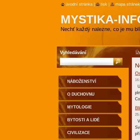
úvodní stránka
|
tisk
|
mapa stránek
MYSTIKA-INF
Nechť každý nalezne, co je mu blí
Vyhledávání
Ú
N
Os
16.
NÁBOŽENSTVÍ
Um
pl
O DUCHOVNU
Co
MYTOLOGIE
Bl
25.
BYTOSTI A LIDÉ
Vý
Sv
CIVILIZACE
př