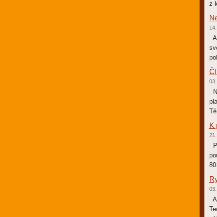
z 
Ne
14.
Am
sv
po
Čí
03.
Na
pl
Tě
K 
21.
Př
po
80
Ry
03.
As
Te