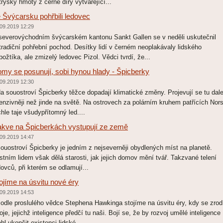
trysky hmoty z černé díry vytvářející...
 Švýcarsku pohřbili ledovec
09.2019 12:29
severovýchodním švýcarském kantonu Sankt Gallen se v neděli uskutečnil
tradiční pohřební pochod. Desítky lidí v černém neoplakávaly lidského
božtíka, ale zmizelý ledovec Pizol. Vědci tvrdí, že...
my se posunují, sobi hynou hlady - Špicberky
09.2019 12:30
 souostroví Špicberky těžce dopadají klimatické změny. Projevují se tu dal
tenzivněji než jinde na světě. Na ostrovech za polárním kruhem patřících Nor
chle taje všudypřítomný led....
kve na Špicberkách vystupují ze země
09.2019 14:47
uostroví Špicberky je jedním z nejseverněji obydlených míst na planetě.
stním lidem však dělá starosti, jak jejich domov mění tvář. Takzvané telení
dovců, při kterém se odlamují...
ojíme na úsvitu nové éry
09.2019 14:53
dle proslulého vědce Stephena Hawkinga stojíme na úsvitu éry, kdy se zrod
roje, jejichž inteligence předčí tu naši. Bojí se, že by rozvoj umělé inteligence
hl ukončit existenci lidské...