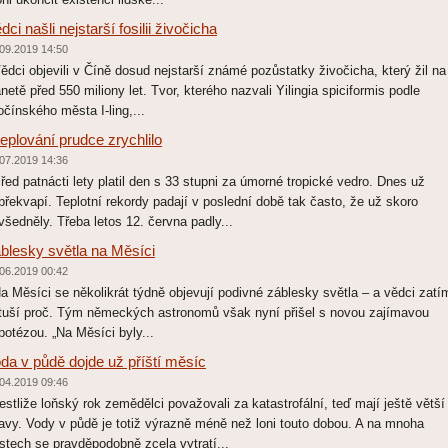
dci našli nejstarší fosilii živočicha
09.2019 14:50
dci objevili v Číně dosud nejstarší známé pozůstatky živočicha, který žil na
anetě před 550 miliony let. Tvor, kterého nazvali Yilingia spiciformis podle
hočínského města I-ling,...
eplování prudce zrychlilo
07.2019 14:36
ed patnácti lety platil den s 33 stupni za úmorné tropické vedro. Dnes už
překvapí. Teplotní rekordy padají v poslední době tak často, že už skoro
všedněly. Třeba letos 12. června padly...
blesky světla na Měsíci
06.2019 00:42
 Měsíci se několikrát týdně objevují podivné záblesky světla – a vědci zatí
tuší proč. Tým německých astronomů však nyní přišel s novou zajímavou
potézou. „Na Měsíci byly...
da v půdě dojde už příští měsíc
04.2019 09:46
stliže loňský rok zemědělci považovali za katastrofální, teď mají ještě větší
avy. Vody v půdě je totiž výrazně méně než loni touto dobou. A na mnoha
stech se pravděpodobně zcela vytratí...