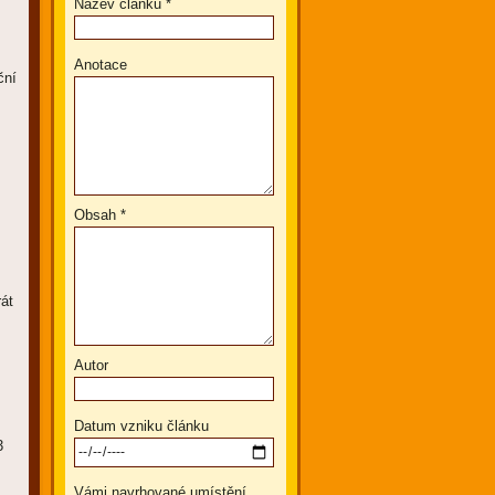
Název článku *
Anotace
ční
Obsah *
át
Autor
Datum vzniku článku
3
Vámi navrhované umístění