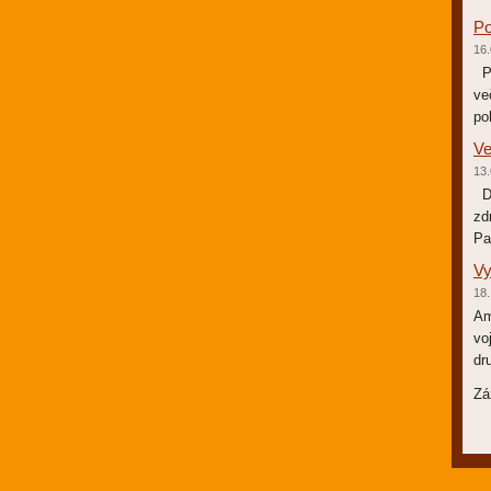
Po
16.
Po
ve
po
Ve
13.
Dv
zd
Pa
Vy
18.
Am
vo
dr
Zá