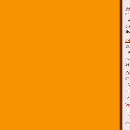
Vě
07.
Vě
pl
ji
Ot
13.
Př
ne
ze
Zá
07.
Na
ne
hy
Vo
21.
Je
ob
mí