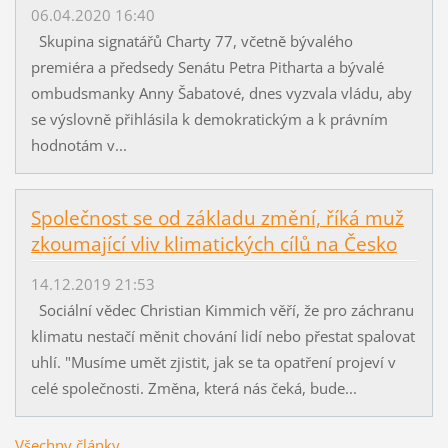
06.04.2020 16:40
Skupina signatářů Charty 77, včetně bývalého
premiéra a předsedy Senátu Petra Pitharta a bývalé
ombudsmanky Anny Šabatové, dnes vyzvala vládu, aby
se výslovně přihlásila k demokratickým a k právním
hodnotám v...
Společnost se od základu změní, říká muž
zkoumající vliv klimatických cílů na Česko
14.12.2019 21:53
Sociální vědec Christian Kimmich věří, že pro záchranu
klimatu nestačí měnit chování lidí nebo přestat spalovat
uhlí. "Musíme umět zjistit, jak se ta opatření projeví v
celé společnosti. Změna, která nás čeká, bude...
Všechny články