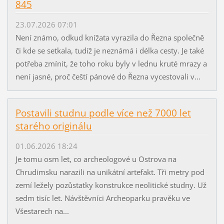
845
23.07.2026 07:01
Není známo, odkud knížata vyrazila do Řezna společně
či kde se setkala, tudíž je neznámá i délka cesty. Je také
potřeba zmínit, že toho roku byly v lednu kruté mrazy a
není jasné, proč čeští pánové do Řezna vycestovali v...
Postavili studnu podle více než 7000 let
starého originálu
01.06.2026 18:24
Je tomu osm let, co archeologové u Ostrova na
Chrudimsku narazili na unikátní artefakt. Tři metry pod
zemí ležely pozůstatky konstrukce neolitické studny. Už
sedm tisíc let. Návštěvníci Archeoparku pravěku ve
Všestarech na...