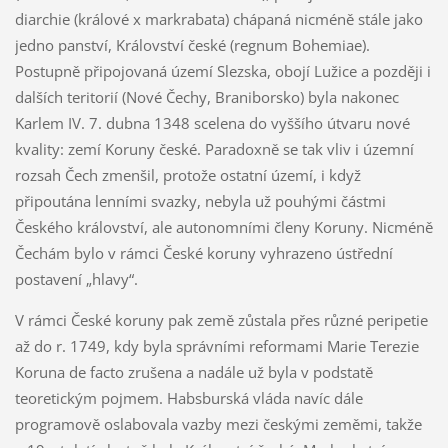
diarchie (králové x markrabata) chápaná nicméně stále jako
jedno panství, Království české (regnum Bohemiae).
Postupně připojovaná území Slezska, obojí Lužice a později i
dalších teritorií (Nové Čechy, Braniborsko) byla nakonec
Karlem IV. 7. dubna 1348 scelena do vyššího útvaru nové
kvality: zemí Koruny české. Paradoxně se tak vliv i územní
rozsah Čech zmenšil, protože ostatní území, i když
připoutána lenními svazky, nebyla už pouhými částmi
Českého království, ale autonomními členy Koruny. Nicméně
Čechám bylo v rámci České koruny vyhrazeno ústřední
postavení „hlavy“.
V rámci České koruny pak země zůstala přes různé peripetie
až do r. 1749, kdy byla správními reformami Marie Terezie
Koruna de facto zrušena a nadále už byla v podstatě
teoretickým pojmem. Habsburská vláda navíc dále
programově oslabovala vazby mezi českými zeměmi, takže