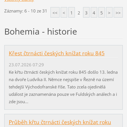
Záznamy: 6 - 10 ze 31
<<
<
1
2
3
4
5
>
>>
Bohemia - historie
Křest čtrnácti českých knížat roku 845
23.07.2026 07:29
Ke křtu čtrnácti českých knížat roku 845 došlo 13. ledna
na dvoře Ludvíka II. Němce nejspíše v Řezně na území
tehdejší Východofranské říše. Tato zcela ojedinělá
událost je zaznamenána pouze ve Fuldských análech a i
zde jsou...
Průběh křtu čtrnácti českých knížat roku