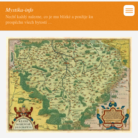
Mystika-info
Nechť každý nalezne, co je mu blízké a použije ku
prospěchu všech bytostí ...