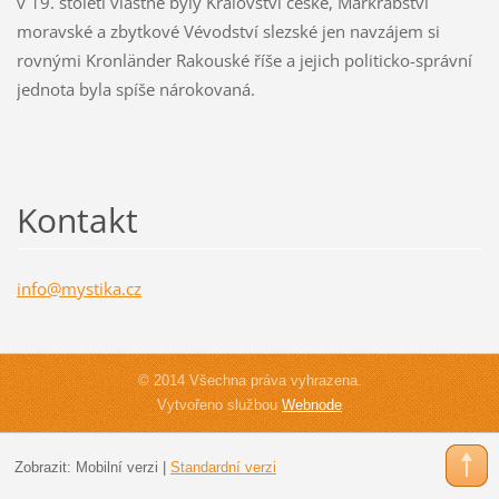
v 19. století vlastně byly Království české, Markrabství
moravské a zbytkové Vévodství slezské jen navzájem si
rovnými Kronländer Rakouské říše a jejich politicko-správní
jednota byla spíše nárokovaná.
Kontakt
info@mys
tika.cz
© 2014 Všechna práva vyhrazena.
Vytvořeno službou
Webnode
Zobrazit:
Mobilní verzi
|
Standardní verzi