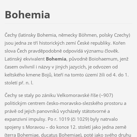
Bohemia
Čechy (latinsky Bohemia, německy Böhmen, polsky Czechy)
jsou jedna ze tří historických zemí České republiky. Kořen
slova Čech pravděpodobně odpovídá významu člověk.
Latinský ekvivalent
Bohemia
, původně Boiohaemum, jenž
časem ovlivnil i názvy v jiných jazycích, je odvozen od
keltského kmene Bojů, kteří na tomto území žili od 4. do 1.
století př. n. l.
Čechy se staly po zániku Velkomoravské říše (~907)
politickým centrem česko-moravsko-slezského prostoru a
právě od jejich panovníků vycházely státotvorné a
expanzivní impulsy. Po r. 1019 (či 1029) byly natrvalo
spojeny s Moravou – do konce 12. století jako jedna země
(terra Bohemiae, ducatus Bohemiae), poté jako svého druhu