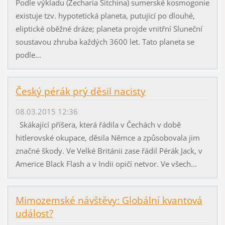
Podle výkladu (Zecharia Sitchina) sumerské kosmogonie
existuje tzv. hypotetická planeta, putující po dlouhé,
eliptické oběžné dráze; planeta projde vnitřní Sluneční
soustavou zhruba každých 3600 let. Tato planeta se
podle...
Český pérák prý děsil nacisty
08.03.2015 12:36
Skákající příšera, která řádila v Čechách v době
hitlerovské okupace, děsila Němce a způsobovala jim
značné škody. Ve Velké Británii zase řádil Pérák Jack, v
Americe Black Flash a v Indii opičí netvor. Ve všech...
Mimozemské návštěvy: Globální kvantová
událost?