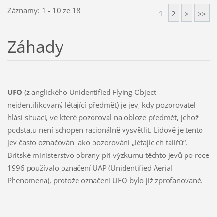
Záznamy: 1 - 10 ze 18
1
2
>
>>
Záhady
UFO
(z anglického Unidentified Flying Object =
neidentifikovaný létající předmět) je jev, kdy pozorovatel
hlásí situaci, ve které pozoroval na obloze předmět, jehož
podstatu není schopen racionálně vysvětlit. Lidově je tento
jev často označován jako pozorování „létajících talířů“.
Britské ministerstvo obrany při výzkumu těchto jevů po roce
1996 používalo označení UAP (Unidentified Aerial
Phenomena), protože označení UFO bylo již zprofanované.