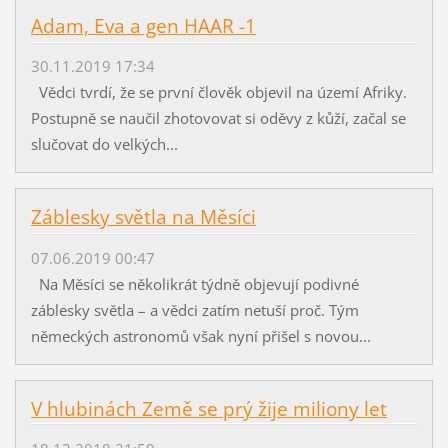
Adam, Eva a gen HAAR -1
30.11.2019 17:34
Vědci tvrdí, že se první člověk objevil na území Afriky.
Postupně se naučil zhotovovat si oděvy z kůží, začal se
slučovat do velkých...
Záblesky světla na Měsíci
07.06.2019 00:47
Na Měsíci se několikrát týdně objevují podivné
záblesky světla – a vědci zatím netuší proč. Tým
německých astronomů však nyní přišel s novou...
V hlubinách Země se prý žije miliony let