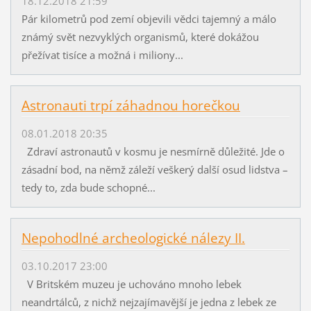
18.12.2018 21:59
Pár kilometrů pod zemí objevili vědci tajemný a málo
známý svět nezvyklých organismů, které dokážou
přežívat tisíce a možná i miliony...
Astronauti trpí záhadnou horečkou
08.01.2018 20:35
Zdraví astronautů v kosmu je nesmírně důležité. Jde o
zásadní bod, na němž záleží veškerý další osud lidstva –
tedy to, zda bude schopné...
Nepohodlné archeologické nálezy II.
03.10.2017 23:00
V Britském muzeu je uchováno mnoho lebek
neandrtálců, z nichž nejzajímavější je jedna z lebek ze