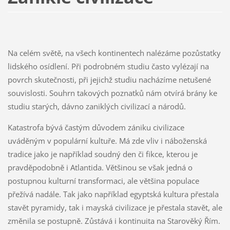
Na celém světě, na všech kontinentech nalézáme pozůstatky
lidského osídlení. Při podrobném studiu často vylézají na
povrch skutečnosti, při jejichž studiu nacházíme netušené
souvislosti. Souhrn takových poznatků nám otvírá brány ke
studiu starých, dávno zaniklých civilizací a národů.
Katastrofa bývá častým důvodem zániku civilizace
uváděným v populární kultuře. Má zde vliv i náboženská
tradice jako je například soudný den či fikce, kterou je
pravděpodobně i Atlantida. Většinou se však jedná o
postupnou kulturní transformaci, ale většina populace
přežívá nadále. Tak jako například egyptská kultura přestala
stavět pyramidy, tak i mayská civilizace je přestala stavět, ale
změnila se postupně. Zůstává i kontinuita na Starověký Řím.