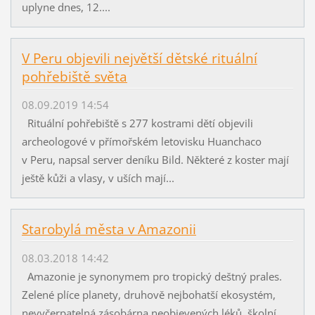
uplyne dnes, 12....
V Peru objevili největší dětské rituální
pohřebiště světa
08.09.2019 14:54
Rituální pohřebiště s 277 kostrami dětí objevili
archeologové v přímořském letovisku Huanchaco
v Peru, napsal server deníku Bild. Některé z koster mají
ještě kůži a vlasy, v uších mají...
Starobylá města v Amazonii
08.03.2018 14:42
Amazonie je synonymem pro tropický deštný prales.
Zelené plíce planety, druhově nejbohatší ekosystém,
nevyčerpatelná zásobárna neobjevených léků, školní