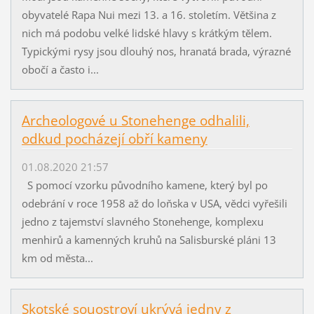
obyvatelé Rapa Nui mezi 13. a 16. stoletím. Většina z
nich má podobu velké lidské hlavy s krátkým tělem.
Typickými rysy jsou dlouhý nos, hranatá brada, výrazné
obočí a často i...
Archeologové u Stonehenge odhalili,
odkud pocházejí obří kameny
01.08.2020 21:57
S pomocí vzorku původního kamene, který byl po
odebrání v roce 1958 až do loňska v USA, vědci vyřešili
jedno z tajemství slavného Stonehenge, komplexu
menhirů a kamenných kruhů na Salisburské pláni 13
km od města...
Skotské souostroví ukrývá jedny z