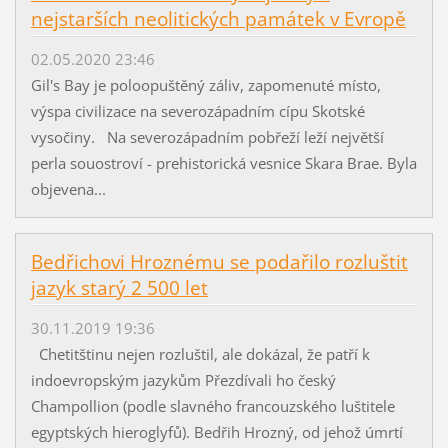
nejstarších neolitických památek v Evropě
02.05.2020 23:46
Gil's Bay je poloopuštěný záliv, zapomenuté místo,
výspa civilizace na severozápadním cípu Skotské
vysočiny. Na severozápadním pobřeží leží největší
perla souostroví - prehistorická vesnice Skara Brae. Byla
objevena...
Bedřichovi Hroznému se podařilo rozluštit
jazyk starý 2 500 let
30.11.2019 19:36
Chetitštinu nejen rozluštil, ale dokázal, že patří k
indoevropským jazykům Přezdívali ho český
Champollion (podle slavného francouzského luštitele
egyptských hieroglyfů). Bedřih Hrozný, od jehož úmrtí