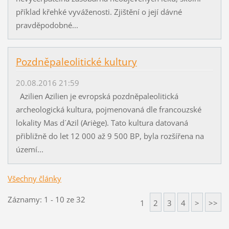
příklad křehké vyváženosti. Zjištění o její dávné
pravděpodobné...
Pozdněpaleolitické kultury
20.08.2016 21:59
Azilien Azilien je evropská pozdněpaleolitická
archeologická kultura, pojmenovaná dle francouzské
lokality Mas d´Azil (Ariège). Tato kultura datovaná
přibližně do let 12 000 až 9 500 BP, byla rozšířena na
území...
Všechny články
Záznamy: 1 - 10 ze 32
1
2
3
4
>
>>