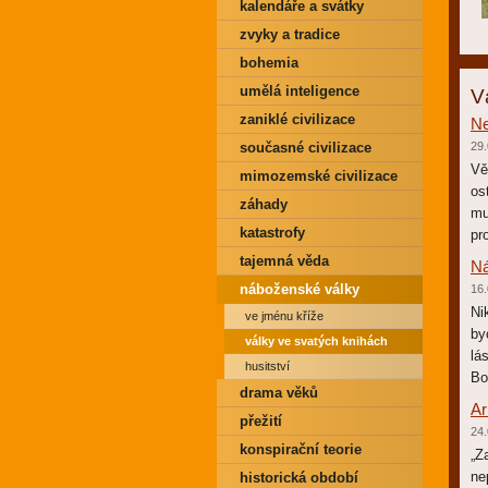
kalendáře a svátky
zvyky a tradice
bohemia
umělá inteligence
V
zaniklé civilizace
Ne
současné civilizace
29.
Vě
mimozemské civilizace
os
záhady
mu
katastrofy
pr
tajemná věda
Ná
náboženské války
16.
Ni
ve jménu kříže
by
války ve svatých knihách
lá
husitství
Bo
drama věků
Ar
přežití
24.
konspirační teorie
„Z
ne
historická období