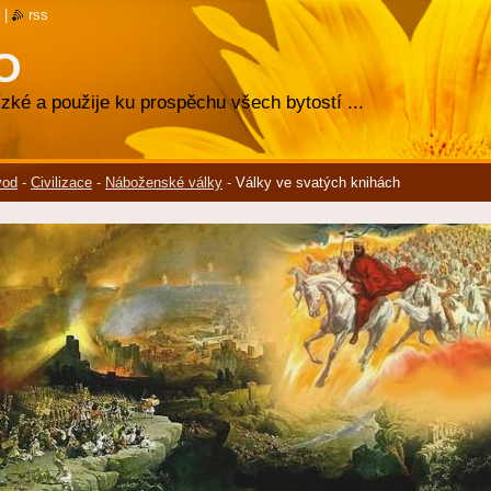
|
rss
O
zké a použije ku prospěchu všech bytostí ...
vod
-
Civilizace
-
Náboženské války
-
Války ve svatých knihách