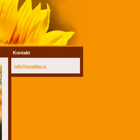
Kontakt
info@mys
tika.cz