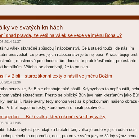
álky ve svatých knihách
ní snad pravda, že většina válek se vede ve jménu Boha...?
03.2014 11:37
tšinu válek skutečně způsobují náboženství. Celá staletí touží lidé násilím
tatní přesvědčit, že právě jejich náboženství je to nejlepší. Křížáci bojují proti
slimům, muslimové proti hinduistům, hinduisté proti křesťanům, protestanté
oti katolíkům. Všichni se domnívají, že to po nich...
silí v Bibli – starozákonní texty o násilí ve jménu Božím
03.2014 11:36
koho neudivuje, že Bible obsahuje také násilí. Kdybychom to nepřipustili, nebr
chom vážně skutečnost. Přesto se biblický Bůh jeví nám křesťanům jako Bů
sky, nenásilí. Naše úvahy tedy mohou vést až k přezkoumání našeho obrazu 
hu. V Bibli najdeme texty, které hovoří o násilí pozitivně,...
magedon — Boží válka, která ukončí všechny války
03.2013 11:45
abít lidskou bytost pokládají za brutální čin; válka je proto v jejich očích cosi
pochopitelného a odporného, cosi, pro co ve svém jazyce žádný výraz nemají