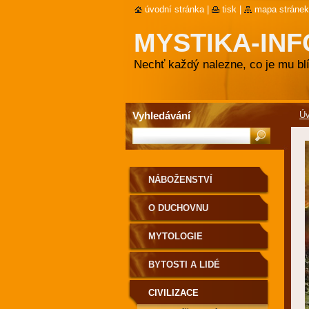
úvodní stránka
|
tisk
|
mapa stránek
MYSTIKA-INF
Nechť každý nalezne, co je mu blí
Vyhledávání
Ú
NÁBOŽENSTVÍ
O DUCHOVNU
MYTOLOGIE
BYTOSTI A LIDÉ
CIVILIZACE