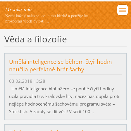
Mystika-info
Nechť každý nalezne, co je mu blízké a použije ku
prospěchu všech bytostí ...
Věda a filozofie
Umělá inteligence se během čtyř hodin
naučila perfektně hrát šachy
03.02.2018 13:28
Umělá inteligence AlphaZero se pouhé čtyři hodiny
učila pravidla tzv. královské hry, načež nastoupila proti
nejlépe hodnocenému šachovému programu světa –
Stockfish. A začaly se dít věci! V sérii 100...