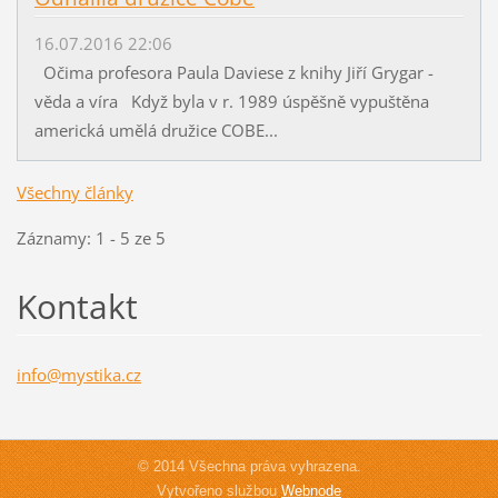
16.07.2016 22:06
Očima profesora Paula Daviese z knihy Jiří Grygar -
věda a víra Když byla v r. 1989 úspěšně vypuštěna
americká umělá družice COBE...
Všechny články
Záznamy: 1 - 5 ze 5
Kontakt
info@mys
tika.cz
© 2014 Všechna práva vyhrazena.
Vytvořeno službou
Webnode