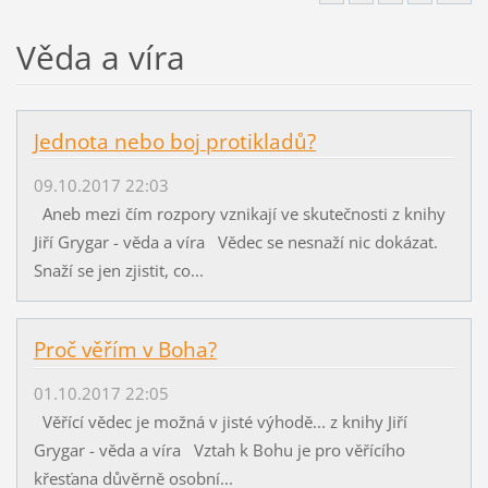
Věda a víra
Jednota nebo boj protikladů?
09.10.2017 22:03
Aneb mezi čím rozpory vznikají ve skutečnosti z knihy
Jiří Grygar - věda a víra Vědec se nesnaží nic dokázat.
Snaží se jen zjistit, co...
Proč věřím v Boha?
01.10.2017 22:05
Věřící vědec je možná v jisté výhodě... z knihy Jiří
Grygar - věda a víra Vztah k Bohu je pro věřícího
křesťana důvěrně osobní...