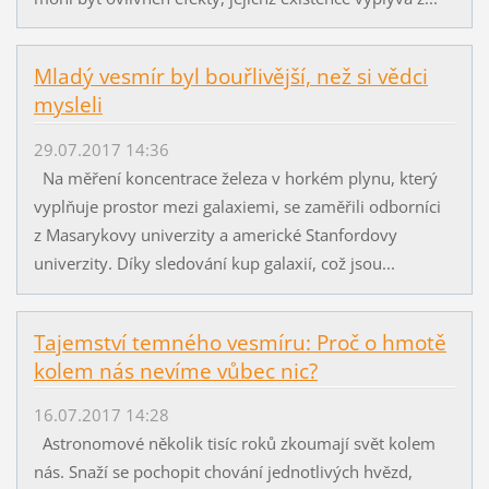
Mladý vesmír byl bouřlivější, než si vědci
mysleli
29.07.2017 14:36
Na měření koncentrace železa v horkém plynu, který
vyplňuje prostor mezi galaxiemi, se zaměřili odborníci
z Masarykovy univerzity a americké Stanfordovy
univerzity. Díky sledování kup galaxií, což jsou...
Tajemství temného vesmíru: Proč o hmotě
kolem nás nevíme vůbec nic?
16.07.2017 14:28
Astronomové několik tisíc roků zkoumají svět kolem
nás. Snaží se pochopit chování jednotlivých hvězd,