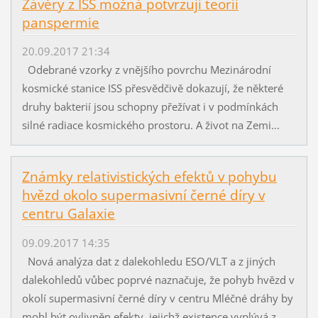
Závěry z ISS možná potvrzují teorii
panspermie
20.09.2017 21:34
Odebrané vzorky z vnějšího povrchu Mezinárodní
kosmické stanice ISS přesvědčivě dokazují, že některé
druhy bakterií jsou schopny přežívat i v podmínkách
silné radiace kosmického prostoru. A život na Zemi...
Známky relativistických efektů v pohybu
hvězd okolo supermasivní černé díry v
centru Galaxie
09.09.2017 14:35
Nová analýza dat z dalekohledu ESO/VLT a z jiných
dalekohledů vůbec poprvé naznačuje, že pohyb hvězd v
okolí supermasivní černé díry v centru Mléčné dráhy by
mohl být ovlivněn efekty, jejichž existence vyplývá z...