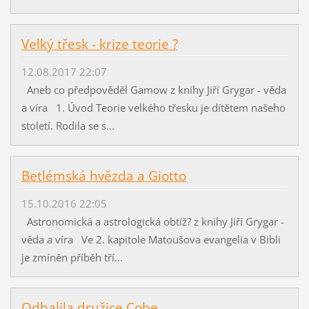
Velký třesk - krize teorie ?
12.08.2017 22:07
Aneb co předpověděl Gamow z knihy Jiří Grygar - věda
a víra 1. Úvod Teorie velkého třesku je dítětem našeho
století. Rodila se s...
Betlémská hvězda a Giotto
15.10.2016 22:05
Astronomická a astrologická obtíž? z knihy Jiří Grygar -
věda a víra Ve 2. kapitole Matoušova evangelia v Bibli
je zmíněn příběh tří...
Odhalila družice Cobe