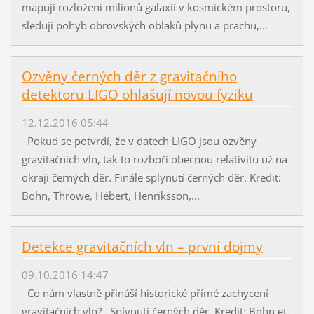
mapují rozložení milionů galaxií v kosmickém prostoru,
sledují pohyb obrovských oblaků plynu a prachu,...
Ozvěny černých děr z gravitačního
detektoru LIGO ohlašují novou fyziku
12.12.2016 05:44
Pokud se potvrdí, že v datech LIGO jsou ozvěny
gravitačních vln, tak to rozboří obecnou relativitu už na
okraji černých děr. Finále splynutí černých děr. Kredit:
Bohn, Throwe, Hébert, Henriksson,...
Detekce gravitačních vln – první dojmy
09.10.2016 14:47
Co nám vlastně přináší historické přímé zachycení
gravitačních vln? Splynutí černých děr. Kredit: Bohn et