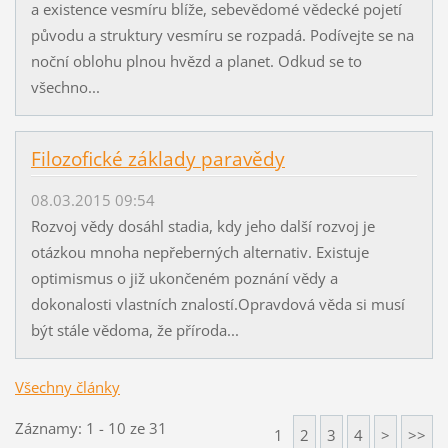
a existence vesmíru blíže, sebevědomé vědecké pojetí
původu a struktury vesmíru se rozpadá. Podívejte se na
noční oblohu plnou hvězd a planet. Odkud se to
všechno...
Filozofické základy paravědy
08.03.2015 09:54
Rozvoj vědy dosáhl stadia, kdy jeho další rozvoj je
otázkou mnoha nepřeberných alternativ. Existuje
optimismus o již ukončeném poznání vědy a
dokonalosti vlastních znalostí.Opravdová věda si musí
být stále vědoma, že příroda...
Všechny články
Záznamy: 1 - 10 ze 31
1
2
3
4
>
>>