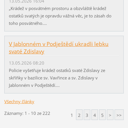
13.05.2026 16:04
„Krádež v posvátném prostoru a obzvláště krádež
ostatků svatých je opravdu vážná věc, je to zásah do
toho posvátného....
V Jablonném v Podještědí ukradli lebku
svaté Zdislavy
13.05.2026 08:20
Policie vyšetřuje krádež ostatků svaté Zdislavy ze
skříňky v bazilice sv. Vavřince a sv. Zdislavy v
Jablonném v Podještědí....
Všechny články
Záznamy: 1 - 10 ze 222
1
2
3
4
5
>
>>