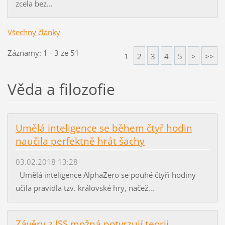
zcela bez...
Všechny články
Záznamy: 1 - 3 ze 51
1
2
3
4
5
>
>>
Věda a filozofie
Umělá inteligence se během čtyř hodin
naučila perfektně hrát šachy
03.02.2018 13:28
Umělá inteligence AlphaZero se pouhé čtyři hodiny
učila pravidla tzv. královské hry, načež...
Závěry z ISS možná potvrzují teorii