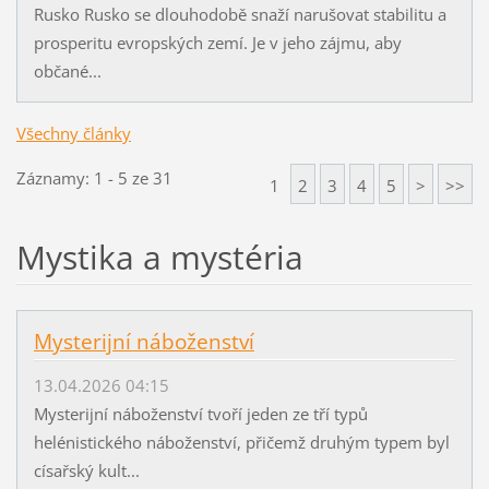
Rusko Rusko se dlouhodobě snaží narušovat stabilitu a
prosperitu evropských zemí. Je v jeho zájmu, aby
občané...
Všechny články
Záznamy: 1 - 5 ze 31
1
2
3
4
5
>
>>
Mystika a mystéria
Mysterijní náboženství
13.04.2026 04:15
Mysterijní náboženství tvoří jeden ze tří typů
helénistického náboženství, přičemž druhým typem byl
císařský kult...