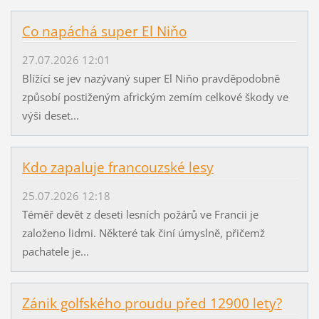
Co napáchá super El Niňo
27.07.2026 12:01
Blížící se jev nazývaný super El Niňo pravděpodobně
způsobí postiženým africkým zemím celkové škody ve
výši deset...
Kdo zapaluje francouzské lesy
25.07.2026 12:18
Téměř devět z deseti lesních požárů ve Francii je
založeno lidmi. Některé tak činí úmyslně, přičemž
pachatele je...
Zánik golfského proudu před 12900 lety?