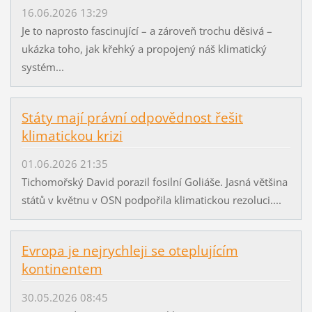
16.06.2026 13:29
Je to naprosto fascinující – a zároveň trochu děsivá –
ukázka toho, jak křehký a propojený náš klimatický
systém...
Státy mají právní odpovědnost řešit
klimatickou krizi
01.06.2026 21:35
Tichomořský David porazil fosilní Goliáše. Jasná většina
států v květnu v OSN podpořila klimatickou rezoluci....
Evropa je nejrychleji se oteplujícím
kontinentem
30.05.2026 08:45