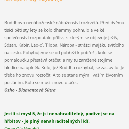
Buddhovo nenáboženské náboženství rozkvétá. Před dvěma
tisíci pěti sty lety se kolo dhammy pohnulo a velké
společenství rozpoutalo příliv, s kterým se objevuje Ježíš,
Sósan, Kabír, Lao-c´, Tilopa, Náropa - strážci majáku svítícího
na cestu. Pohybujeme se od pobřeží k pobřeží, kolo se
pomaloučku přestává otáčet, a my tu zaraženě stojíme
hledíce na úplněk. Kolo, jež Buddha rozhýbal, se zastavilo. Je
třeba ho znovu roztočit. A to se stane mým i vaším životním
posláním. Kolo se musí znovu otáčet.
Osho - Diamantová Sútra
Jestli si myslíš, že jsi nenahraditelný, podívej se na
hřbitov - je plný nenahraditelných lidí.
(lama Ole Nydahl)