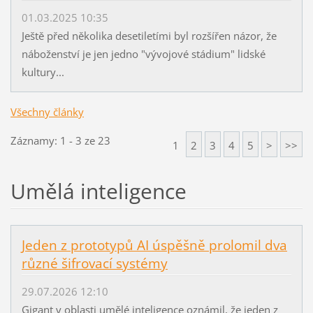
01.03.2025 10:35
Ještě před několika desetiletími byl rozšířen názor, že
náboženství je jen jedno "vývojové stádium" lidské
kultury...
Všechny články
Záznamy: 1 - 3 ze 23
1
2
3
4
5
>
>>
Umělá inteligence
Jeden z prototypů AI úspěšně prolomil dva
různé šifrovací systémy
29.07.2026 12:10
Gigant v oblasti umělé inteligence oznámil, že jeden z