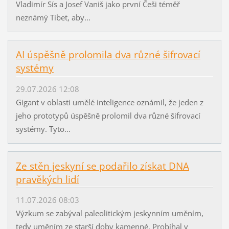
Vladimír Sís a Josef Vaniš jako první Češi téměř
neznámý Tibet, aby...
AI úspěšně prolomila dva různé šifrovací
systémy
29.07.2026 12:08
Gigant v oblasti umělé inteligence oznámil, že jeden z
jeho prototypů úspěšně prolomil dva různé šifrovací
systémy. Tyto...
Ze stěn jeskyní se podařilo získat DNA
pravěkých lidí
11.07.2026 08:03
Výzkum se zabýval paleolitickým jeskynním uměním,
tedy uměním ze starší doby kamenné. Probíhal v