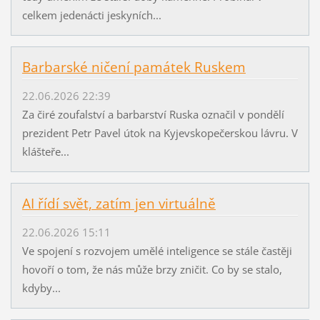
celkem jedenácti jeskyních...
Barbarské ničení památek Ruskem
22.06.2026 22:39
Za čiré zoufalství a barbarství Ruska označil v pondělí
prezident Petr Pavel útok na Kyjevskopečerskou lávru. V
klášteře...
AI řídí svět, zatím jen virtuálně
22.06.2026 15:11
Ve spojení s rozvojem umělé inteligence se stále častěji
hovoří o tom, že nás může brzy zničit. Co by se stalo,
kdyby...