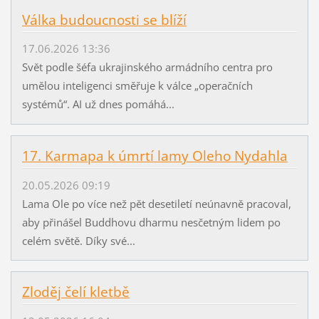
Válka budoucnosti se blíží
17.06.2026 13:36
Svět podle šéfa ukrajinského armádního centra pro
umělou inteligenci směřuje k válce „operačních
systémů“. AI už dnes pomáhá...
17. Karmapa k úmrtí lamy Oleho Nydahla
20.05.2026 09:19
Lama Ole po více než pět desetiletí neúnavně pracoval,
aby přinášel Buddhovu dharmu nesčetným lidem po
celém světě. Díky své...
Zloděj čelí kletbě