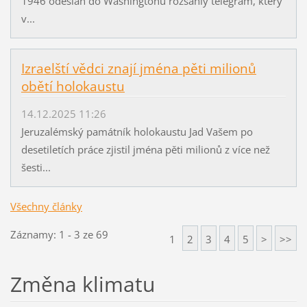
1946 odeslán do Washingtonu rozsáhlý telegram, který
v...
Izraelští vědci znají jména pěti milionů
obětí holokaustu
14.12.2025 11:26
Jeruzalémský památník holokaustu Jad Vašem po
desetiletích práce zjistil jména pěti milionů z více než
šesti...
Všechny články
Záznamy: 1 - 3 ze 69
1
2
3
4
5
>
>>
Změna klimatu