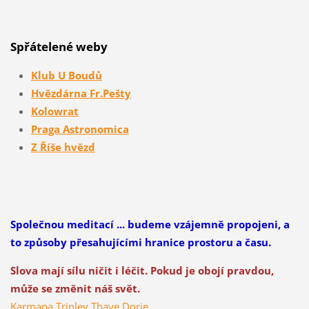
Spřátelené weby
Klub U Boudů
Hvězdárna Fr.Pešty
Kolowrat
Praga Astronomica
Z Říše hvězd
Společnou meditací ... budeme vzájemně propojeni, a
to způsoby přesahujícími hranice prostoru a času.
Slova mají sílu ničit i léčit. Pokud je obojí pravdou,
může se změnit náš svět.
Karmapa Trinley Thaye Dorje