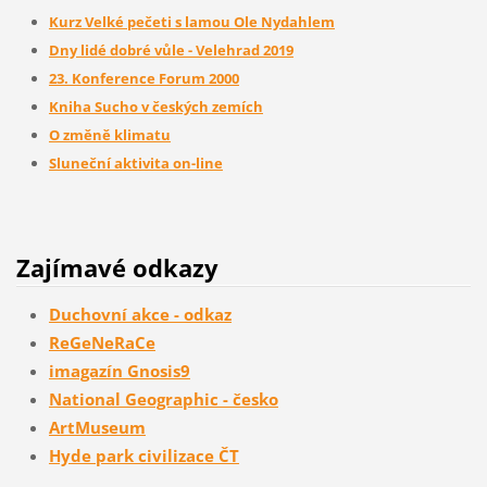
Kurz Velké pečeti s lamou Ole Nydahlem
Dny lidé dobré vůle - Velehrad 2019
23. Konference Forum 2000
Kniha Sucho v českých zemích
O změně klimatu
Sluneční aktivita on-line
Zajímavé odkazy
Duchovní akce - odkaz
ReGeNeRaCe
imagazín Gnosis9
National Geographic - česko
ArtMuseum
Hyde park civilizace ČT