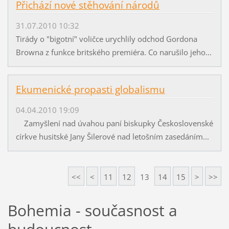
Přichází nové stěhování národů
31.07.2010 10:32
Tirády o "bigotní" voličce urychlily odchod Gordona
Browna z funkce britského premiéra. Co narušilo jeho...
Ekumenické propasti globalismu
04.04.2010 19:09
Zamyšlení nad úvahou paní biskupky Československé
církve husitské Jany Šilerové nad letošním zasedáním...
<<
<
11
12
13
14
15
>
>>
Bohemia - současnost a