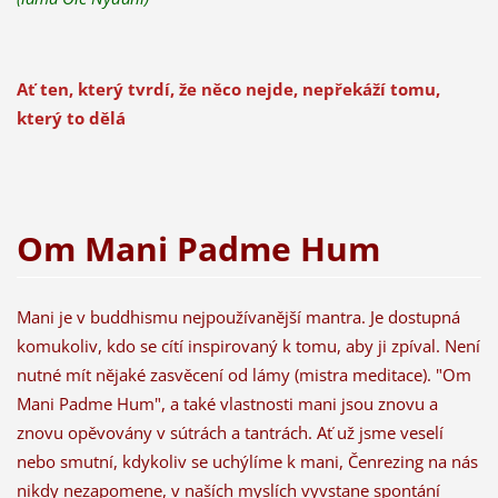
Ať ten, který tvrdí, že něco nejde, nepřekáží tomu,
který to dělá
Om Mani Padme Hum
Mani je v buddhismu nejpoužívanější mantra. Je dostupná
komukoliv, kdo se cítí inspirovaný k tomu, aby ji zpíval. Není
nutné mít nějaké zasvěcení od lámy (mistra meditace). "Om
Mani Padme Hum", a také vlastnosti mani jsou znovu a
znovu opěvovány v sútrách a tantrách. Ať už jsme veselí
nebo smutní, kdykoliv se uchýlíme k mani, Čenrezing na nás
nikdy nezapomene, v naších myslích vyvstane spontání