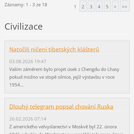
Záznamy: 1 - 3 ze 18
1
2
3
4
5
>
>>
Civilizace
Natočili ničení tibetských klášterů
03.08.2026 19:47
Vaším záměrem bylo projet úsek z Chengdu do Lhasy
pokud možno ve stopě silnice, jejíž výstavbu v roce
1954...
Dlouhý telegram popsal chování Ruska
26.02.2026 07:14
Z amerického velvyslanectví v Moskvě byl 22. února