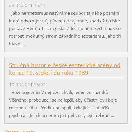
23.04.2011 15:11
Jako hermetismus nazýváme soubor tajného poznání,
které odvozuje svůj původ od tajemné, snad až božské
postavy Herma Trismegista. Z těchto antických nauk se
rozrostl mohutný strom západního ezoterismu. Jeho tři
hlavní...
Stručná historie české esoterické scény od
konce 19. století do roku 1989
19.03.2011 15:02
Boží bojovníci V nejtěžší chvíli, jeden ze zázraků
Věčného: probouzejí se nejlepší, aby účastni byli boje
rozhodujícího. Předlouho spali, čekajíce. Teď přišel
jejich čas. Jejich brněním je trpělivost, jejich zbraní...