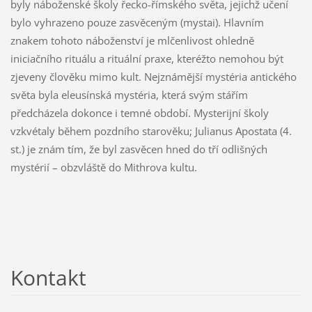
byly náboženské školy řecko-římského světa, jejichž učení
bylo vyhrazeno pouze zasvěceným (mystai). Hlavním
znakem tohoto náboženství je mlčenlivost ohledně
iniciačního rituálu a rituální praxe, kteréžto nemohou být
zjeveny člověku mimo kult. Nejznámější mystéria antického
světa byla eleusínská mystéria, která svým stářím
předcházela dokonce i temné období. Mysterijní školy
vzkvétaly během pozdního starověku; Julianus Apostata (4.
st.) je znám tím, že byl zasvěcen hned do tří odlišných
mystérií – obzvláště do Mithrova kultu.
Kontakt