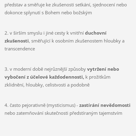
představ a směřuje ke zkušenosti setkání, sjednocení nebo
dokonce splynutí s Bohem nebo božským
2. v širším smyslu i jiné cesty k vnitřní
duchovní
zkušenosti
, směřující k osobním zkušenostem hloubky a
transcendence
3. v moderní době nejrůznější způsoby
vytržení nebo
vybočení z účelové každodennosti,
k prožitkům
zklidnění, hloubky, celistvosti a podobně
4. často pejorativně (mysticismus) -
zastírání nevědomosti
nebo zatemňování skutečnosti předstíraným tajemstvím