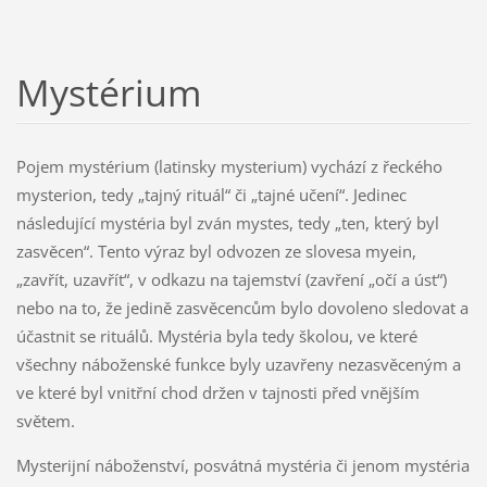
Mystérium
Pojem mystérium (latinsky mysterium) vychází z řeckého
mysterion, tedy „tajný rituál“ či „tajné učení“. Jedinec
následující mystéria byl zván mystes, tedy „ten, který byl
zasvěcen“. Tento výraz byl odvozen ze slovesa myein,
„zavřít, uzavřít“, v odkazu na tajemství (zavření „očí a úst“)
nebo na to, že jedině zasvěcencům bylo dovoleno sledovat a
účastnit se rituálů. Mystéria byla tedy školou, ve které
všechny náboženské funkce byly uzavřeny nezasvěceným a
ve které byl vnitřní chod držen v tajnosti před vnějším
světem.
Mysterijní náboženství, posvátná mystéria či jenom mystéria