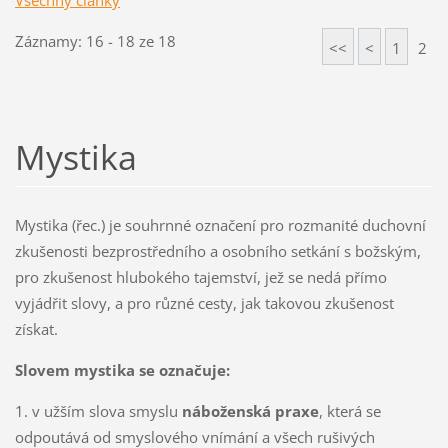
Všechny články
Záznamy: 16 - 18 ze 18
<<
<
1
2
Mystika
Mystika (řec.) je souhrnné označení pro rozmanité duchovní
zkušenosti bezprostředního a osobního setkání s božským,
pro zkušenost hlubokého tajemství, jež se nedá přímo
vyjádřit slovy, a pro různé cesty, jak takovou zkušenost
získat.
Slovem mystika se označuje:
1. v užším slova smyslu
náboženská praxe
, která se
odpoutává od smyslového vnímání a všech rušivých