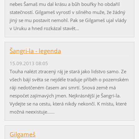
nebes Šamaš mu dal krásu a bůh bouřky ho obdařil
statečností. Gilgameš vyrostl v silného muže, že žádný
jiný se mu postavit nemohl. Pak se Gilgameš ujal vlády
v Uruku a hned rozkázal stavět...
Šangri-la - legenda
15.09.2013 08:05
Touha nalézt ztracený ráj je stará jako lidstvo samo. Ze
všech bájí světa se nejdéle traduje příběh o pozemském
ráji nedotčeném časem ani smrtí. Snová země má
nespočet zajímavých jmen. Nejkrásnější je Šangri-la.
Vydejte se na cestu, která nikdy nekončí. K místu, které
možná neexistuje......
Gilgameš