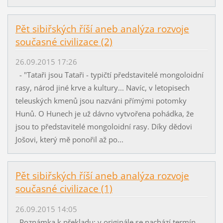
Pět sibiřských říší aneb analýza rozvoje
současné civilizace (2)
26.09.2015 17:26
- "Tataři jsou Tataři - typičtí představitelé mongoloidní
rasy, národ jiné krve a kultury... Navíc, v letopisech
teleuských kmenů jsou nazváni přímými potomky
Hunů. O Hunech je už dávno vytvořena pohádka, že
jsou to představitelé mongoloidní rasy. Díky dědovi
Jošovi, který mě ponořil až po...
Pět sibiřských říší aneb analýza rozvoje
současné civilizace (1)
26.09.2015 14:05
Poznámka k překladu: v originále se nachází termín