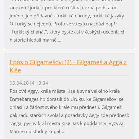
тюрки ("tjurki"), pro které čeština nezná podstatné
jméno, jen přídavné - turkické národy, turkické jazyky.
O Turky se nejedná. Proto se v textu nachází např.
"Turkický chanát", který byste asi v českých učebnicích
historie hledali marně....
Epos o Gilgamešovi (2) - Gilgameš a Agga z
Kiše
05.04.2014 13:34
Poslové Aggy, krále města Kiše a syna velkého krále
Enmebaragesiho dorazili do Uruku, ke Gigamešovi se
ohlásili a žádost svého krále mu přednesli. Gilgameš
pak radu starších svolal a požadavky Aggy zde přednesl:
“Agga, pyšný král města Kiše nás k poddanství vyzývá.
Máme mu studny kopat,...