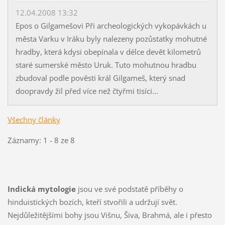
12.04.2008 13:32
Epos o Gilgamešovi Při archeologických vykopávkách u
města Varku v Iráku byly nalezeny pozůstatky mohutné
hradby, která kdysi obepínala v délce devět kilometrů
staré sumerské město Uruk. Tuto mohutnou hradbu
zbudoval podle pověsti král Gilgameš, který snad
doopravdy žil před více než čtyřmi tisíci...
Všechny články
Záznamy: 1 - 8 ze 8
Indická mytologie
jsou ve své podstatě příběhy o
hinduistických bozích, kteří stvořili a udržují svět.
Nejdůležitějšími bohy jsou Višnu, Šiva, Brahmá, ale i přesto