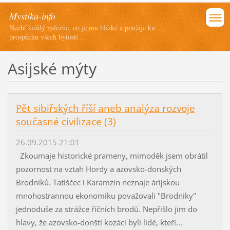
Mystika-info
Nechť každý nalezne, co je mu blízké a použije ku
prospěchu všech bytostí ...
Asijské mýty
Pět sibiřských říší aneb analýza rozvoje
současné civilizace (3)
26.09.2015 21:01
Zkoumaje historické prameny, mimoděk jsem obrátil
pozornost na vztah Hordy a azovsko-donských
Brodniků. Tatiščec i Karamzin neznaje árijskou
mnohostrannou ekonomiku považovali "Brodniky"
jednoduše za strážce říčních brodů. Nepřišlo jim do
hlavy, že azovsko-donští kozáci byli lidé, kteří...