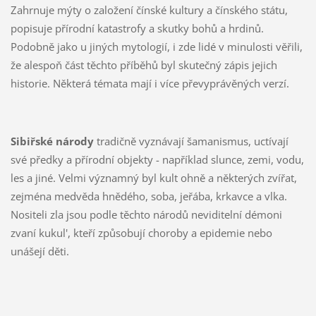
Zahrnuje mýty o založení čínské kultury a čínského státu,
popisuje přírodní katastrofy a skutky bohů a hrdinů.
Podobně jako u jiných mytologií, i zde lidé v minulosti věřili,
že alespoň část těchto příběhů byl skutečný zápis jejich
historie. Některá témata mají i více převyprávěných verzí.
Sibiřské národy
tradičně vyznávají šamanismus, uctívají
své předky a přírodní objekty - například slunce, zemi, vodu,
les a jiné. Velmi významný byl kult ohně a některých zvířat,
zejména medvěda hnědého, soba, jeřába, krkavce a vlka.
Nositeli zla jsou podle těchto národů neviditelní démoni
zvaní kukul', kteří způsobují choroby a epidemie nebo
unášejí děti.