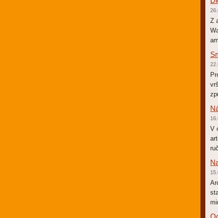
Dl
26.
Z 
Wa
am
Sm
22.
Pr
vr
zp
Ná
16.
V 
ar
ru
Na
15.
Ar
st
mi
Od