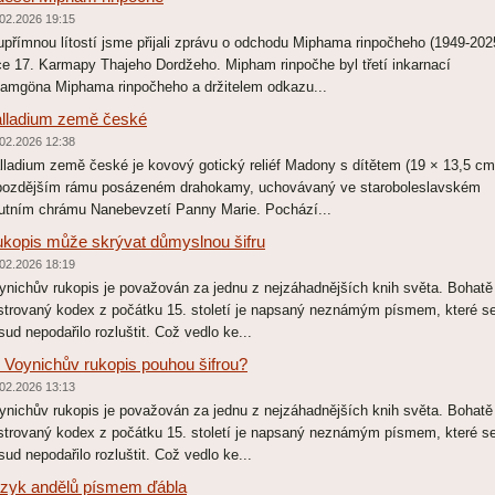
02.2026 19:15
upřímnou lítostí jsme přijali zprávu o odchodu Miphama rinpočheho (1949-202
ce 17. Karmapy Thajeho Dordžeho. Mipham rinpočhe byl třetí inkarnací
amgöna Miphama rinpočheho a držitelem odkazu...
lladium země české
02.2026 12:38
lladium země české je kovový gotický reliéf Madony s dítětem (19 × 13,5 cm
pozdějším rámu posázeném drahokamy, uchovávaný ve staroboleslavském
utním chrámu Nanebevzetí Panny Marie. Pochází...
kopis může skrývat důmyslnou šifru
02.2026 18:19
ynichův rukopis je považován za jednu z nejzáhadnějších knih světa. Bohatě
ustrovaný kodex z počátku 15. století je napsaný neznámým písmem, které s
sud nepodařilo rozluštit. Což vedlo ke...
 Voynichův rukopis pouhou šifrou?
02.2026 13:13
ynichův rukopis je považován za jednu z nejzáhadnějších knih světa. Bohatě
ustrovaný kodex z počátku 15. století je napsaný neznámým písmem, které s
sud nepodařilo rozluštit. Což vedlo ke...
zyk andělů písmem ďábla