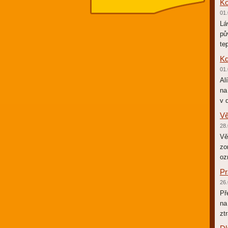
Ko
01.
Lá
pů
te
Kd
01.
Al
na
v 
Vě
28.
Vě
zo
oz
Pr
26.
Př
na
zt