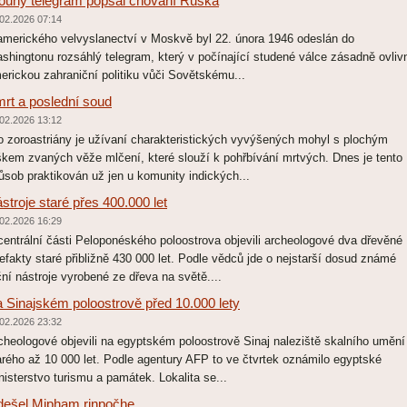
ouhý telegram popsal chování Ruska
02.2026 07:14
amerického velvyslanectví v Moskvě byl 22. února 1946 odeslán do
shingtonu rozsáhlý telegram, který v počínající studené válce zásadně ovlivn
erickou zahraniční politiku vůči Sovětskému...
rt a poslední soud
02.2026 13:12
o zoroastriány je užívaní charakteristických vyvýšených mohyl s plochým
škem zvaných věže mlčení, které slouží k pohřbívání mrtvých. Dnes je tento
ůsob praktikován už jen u komunity indických...
stroje staré přes 400.000 let
02.2026 16:29
centrální části Peloponéského poloostrova objevili archeologové dva dřevěné
tefakty staré přibližně 430 000 let. Podle vědců jde o nejstarší dosud známé
ční nástroje vyrobené ze dřeva na světě....
 Sinajském poloostrově před 10.000 lety
02.2026 23:32
cheologové objevili na egyptském poloostrově Sinaj naleziště skalního umění
arého až 10 000 let. Podle agentury AFP to ve čtvrtek oznámilo egyptské
nisterstvo turismu a památek. Lokalita se...
ešel Mipham rinpočhe