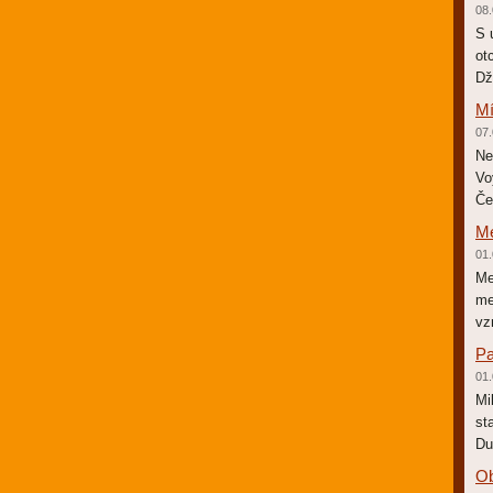
08.
S 
ot
Dž
Mí
07.
Ne
Vo
Če
Me
01.
Me
me
vz
Pa
01.
Mi
st
Du
Ob