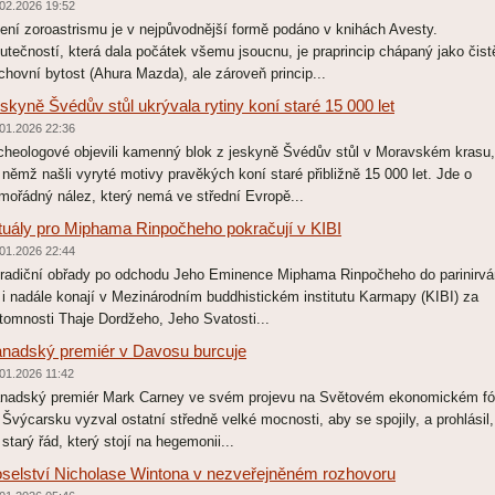
02.2026 19:52
ení zoroastrismu je v nejpůvodnější formě podáno v knihách Avesty.
utečností, která dala počátek všemu jsoucnu, je praprincip chápaný jako čist
chovní bytost (Ahura Mazda), ale zároveň princip...
skyně Švédův stůl ukrývala rytiny koní staré 15 000 let
01.2026 22:36
cheologové objevili kamenný blok z jeskyně Švédův stůl v Moravském krasu,
 němž našli vyryté motivy pravěkých koní staré přibližně 15 000 let. Jde o
mořádný nález, který nemá ve střední Evropě...
tuály pro Miphama Rinpočheho pokračují v KIBI
01.2026 22:44
adiční obřady po odchodu Jeho Eminence Miphama Rinpočheho do parinirv
 i nadále konají v Mezinárodním buddhistickém institutu Karmapy (KIBI) za
ítomnosti Thaje Dordžeho, Jeho Svatosti...
nadský premiér v Davosu burcuje
01.2026 11:42
nadský premiér Mark Carney ve svém projevu na Světovém ekonomickém fó
 Švýcarsku vyzval ostatní středně velké mocnosti, aby se spojily, a prohlásil,
 starý řád, který stojí na hegemonii...
selství Nicholase Wintona v nezveřejněném rozhovoru