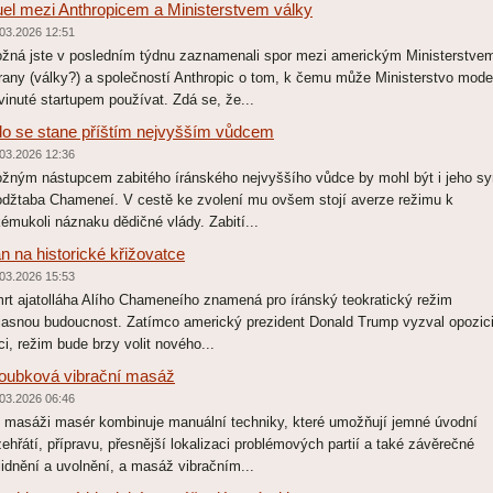
el mezi Anthropicem a Ministerstvem války
03.2026 12:51
žná jste v posledním týdnu zaznamenali spor mezi americkým Ministerstve
rany (války?) a společností Anthropic o tom, k čemu může Ministerstvo mode
vinuté startupem používat. Zdá se, že...
o se stane příštím nejvyšším vůdcem
03.2026 12:36
žným nástupcem zabitého íránského nejvyššího vůdce by mohl být i jeho sy
džtaba Chameneí. V cestě ke zvolení mu ovšem stojí averze režimu k
kémukoli náznaku dědičné vlády. Zabití...
án na historické křižovatce
03.2026 15:53
rt ajatolláha Alího Chameneího znamená pro íránský teokratický režim
jasnou budoucnost. Zatímco americký prezident Donald Trump vyzval opozici
ci, režim bude brzy volit nového...
oubková vibrační masáž
03.2026 06:46
i masáži masér kombinuje manuální techniky, které umožňují jemné úvodní
zehřátí, přípravu, přesnější lokalizaci problémových partií a také závěrečné
lidnění a uvolnění, a masáž vibračním...