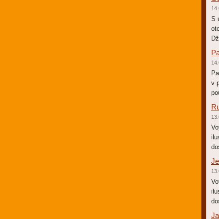
14.
S 
ot
Dž
Pa
14.
Pa
v 
po
Ru
13.
Vo
il
do
Je
13.
Vo
il
do
Ja