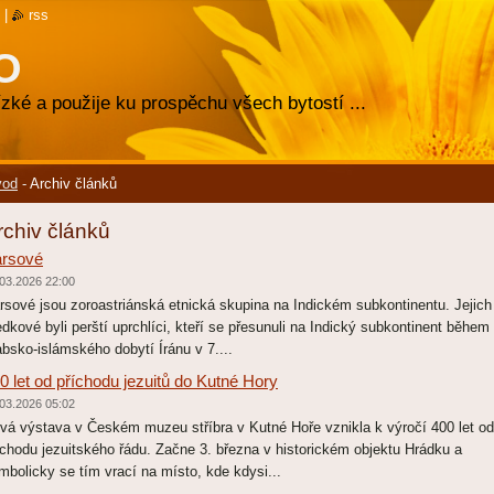
|
rss
O
zké a použije ku prospěchu všech bytostí ...
vod
-
Archiv článků
rchiv článků
rsové
03.2026 22:00
rsové jsou zoroastriánská etnická skupina na Indickém subkontinentu. Jejich
edkové byli perští uprchlíci, kteří se přesunuli na Indický subkontinent během
absko-islámského dobytí Íránu v 7....
0 let od příchodu jezuitů do Kutné Hory
03.2026 05:02
vá výstava v Českém muzeu stříbra v Kutné Hoře vznikla k výročí 400 let od
íchodu jezuitského řádu. Začne 3. března v historickém objektu Hrádku a
mbolicky se tím vrací na místo, kde kdysi...