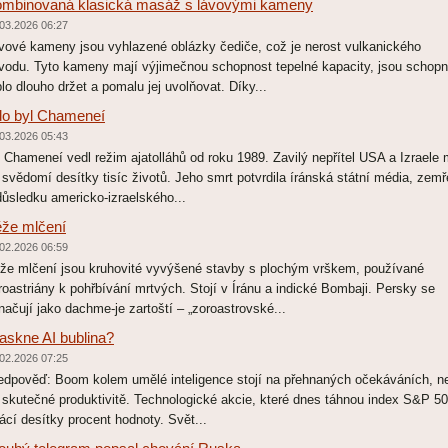
mbinovaná klasická masáž s lávovými kameny
03.2026 06:27
vové kameny jsou vyhlazené oblázky čediče, což je nerost vulkanického
vodu. Tyto kameny mají výjimečnou schopnost tepelné kapacity, jsou schop
plo dlouho držet a pomalu jej uvolňovat. Díky...
o byl Chameneí
03.2026 05:43
í Chameneí vedl režim ajatolláhů od roku 1989. Zavilý nepřítel USA a Izraele 
 svědomí desítky tisíc životů. Jeho smrt potvrdila íránská státní média, zemř
důsledku americko-izraelského...
že mlčení
02.2026 06:59
že mlčení jsou kruhovité vyvýšené stavby s plochým vrškem, používané
roastriány k pohřbívání mrtvých. Stojí v Íránu a indické Bombaji. Persky se
načují jako dachme-je zartoští – „zoroastrovské...
askne AI bublina?
02.2026 07:25
edpověď: Boom kolem umělé inteligence stojí na přehnaných očekáváních, n
 skutečné produktivitě. Technologické akcie, které dnes táhnou index S&P 50
rácí desítky procent hodnoty. Svět...