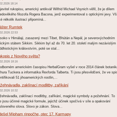
02.2026 18:14
jevitel rukopisu, americký antikvář Wilfrid Michael Voynich věřil, že je dílem
ředověkého filozofa Rogera Bacona, jenž experimentoval s optickými jevy. V
ké několik ilustrací připomíná...
ášter Rumtek
02.2026 22:53
soko v Himálaji, zasazený mezi Tibet, Bhútán a Nepál, je severovýchodním
dickým státem Sikkim. Sikkim byl až do 70. let 20. století malým nezávislým
ddhistickým královstvím, poté se stal...
kopis z Nového světa?
02.2026 18:16
odborném americkém časopisu HerbalGram vyšel v roce 2014 článek botanik
thura Tuckera a informatika Rexforda Talberta. Ti jsou přesvědčeni, že ve spi
entifikovali 51 jihoamerických rostlin,...
žehnávadla, zaklínací modlitby, zaříkání
02.2026 10:32
žehnávadla, zaklínací modlitby, zaříkání, magické symboly a požehnání. To
e jsou účinné magické formule, jejichž účinek spočívá v síle a opakování
sloveného slova. Slovo je zákon. Slova...
ešel Mipham rinpočhe, otec 17. Karmapy