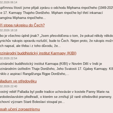
02.2026 06:14
upřímnou lítostí jsme přijali zprávu o odchodu Miphama rinpočheho (1949-202
ce 17. Karmapy Thajeho Dordžeho. Mipham rinpočhe byl třetí inkarnací
amgöna Miphama rinpočheho...
ří stopa rukopisu do Čech?
02.2026 18:18
bo je všechno úplně jinak? „Jsem přesvědčena o tom, že pokud někdy někdo
ynichův rukopis opravdu rozluští, bude to Čech. Nejen proto, že rukopis možn
ch napsal, ale třeba i z toho důvodu, že...
zinárodní buddhistický institut Karmapy (KIBI)
02.2026 22:54
zinárodní buddhistický institut Karmapa (KIBI) v Novém Dillí v Indii je
zinárodním ústředím Thaje Dordžeho, Jeho Svatosti 17. Gjalwy Karmapy. KI
niklo z aspirací Rangdžunga Rigpe Dordžeho,...
lladium ve středověku
02.2026 22:40
lostný reliéf Palladia byl podle tradice uchováván v kostele Panny Marie na
aroboleslavském předhradí, o kterém se zmiňují již raně středověké prameny.
chovní význam Staré Boleslavi stoupal po...
sah učení zoroastrismu