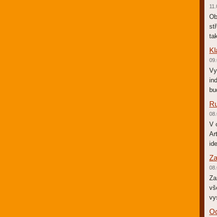
11.
Ob
st
ta
Kl
09.
Vy
in
bu
Ru
08.
V 
Ar
id
Za
08.
Za
vš
vy
Od