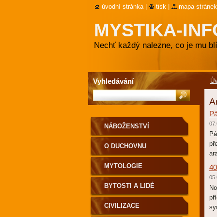
úvodní stránka
|
tisk
|
mapa stránek
MYSTIKA-INF
Nechť každý nalezne, co je mu blí
Vyhledávání
Ú
A
Pá
07.
NÁBOŽENSTVÍ
Pá
př
O DUCHOVNU
ar
MYTOLOGIE
40
05.
BYTOSTI A LIDÉ
No
př
CIVILIZACE
sy