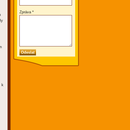
Zpráva *
m
ly
n
 k