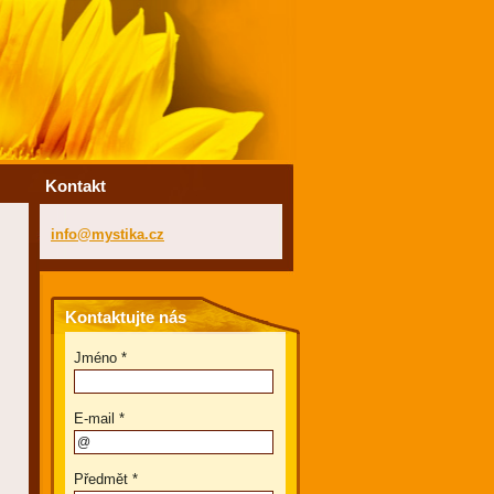
Kontakt
info@mys
tika.cz
Kontaktujte nás
Jméno *
E-mail *
Předmět *