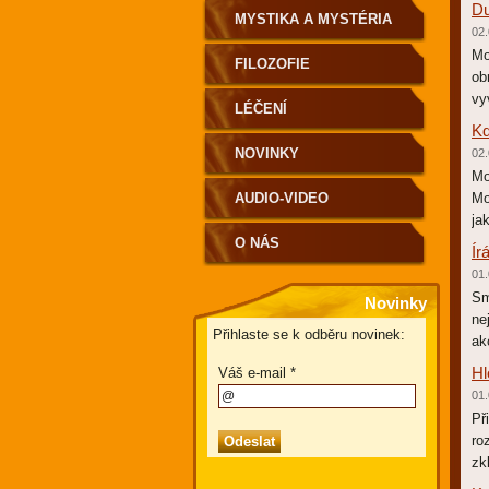
Du
MYSTIKA A MYSTÉRIA
02.
Mo
FILOZOFIE
ob
vy
LÉČENÍ
Kd
NOVINKY
02.
Mo
AUDIO-VIDEO
Mo
ja
O NÁS
Ír
01.
Sm
Novinky
ne
Přihlaste se k odběru novinek:
ak
Hl
Váš e-mail *
01.
Př
ro
zk