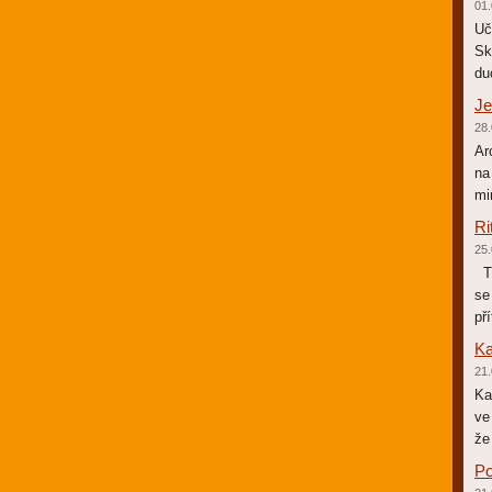
01.
Uč
Sk
du
Je
28.
Ar
na
mi
Ri
25.
Tr
se
př
Ka
21.
Ka
ve
že
Po