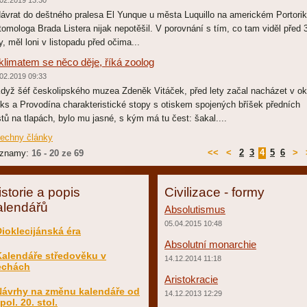
02.2019 13:30
vrat do deštného pralesa El Yunque u města Luquillo na americkém Portori
tomologa Brada Listera nijak nepotěšil. V porovnání s tím, co tam viděl před 
ty, měl loni v listopadu před očima...
klimatem se něco děje, říká zoolog
02.2019 09:33
yž šéf českolipského muzea Zdeněk Vitáček, před lety začal nacházet v ok
ks a Provodína charakteristické stopy s otiskem spojených bříšek předních
stů na tlapách, bylo mu jasné, s kým má tu čest: šakal....
echny články
<<
<
2
3
4
5
6
>
znamy:
16 - 20 ze 69
istorie a popis
Civilizace - formy
alendářů
Absolutismus
05.04.2015 10:48
Dioklecijánská éra
Absolutní monarchie
Kalendáře středověku v
14.12.2014 11:18
echách
Aristokracie
Návrhy na změnu kalendáře od
14.12.2013 12:29
 pol. 20. stol.