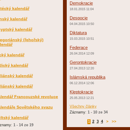
Demokracie
técký kalendář
18.01.2015 11:04
Despocie
nský kalendář
04.04.2015 10:50
yptský kalendář
Diktatura
15.03.2015 10:51
egoriánský (řehořský)
lendář
Federace
26.04.2014 12:09
cký kalendář
Gerontokracie
dický kalendář
27.04.2013 12:20
liánský kalendář
Islámská republika
06.12.2014 12:06
liánský kalendář
Kleptokracie
lendář Francouzské revoluce
25.05.2013 12:21
Všechny články
lendáře Sovětského svazu
Záznamy:
1 - 10 ze 34
ltský kalendář
1
2
3
4
>
>>
znamy:
1 - 14 ze 19