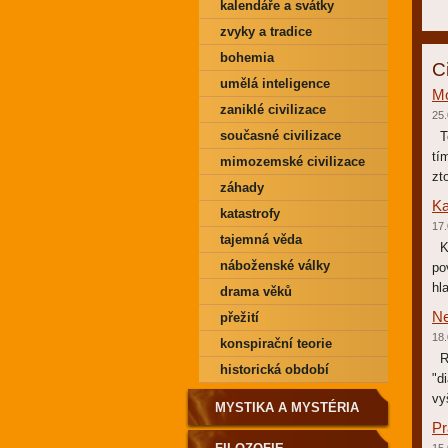
kalendáře a svátky
zvyky a tradice
bohemia
C
umělá inteligence
Mo
zaniklé civilizace
25.
současné civilizace
To
tí
mimozemské civilizace
zt
záhady
Ka
katastrofy
17.
tajemná věda
Ka
náboženské války
po
hl
drama věků
Ne
přežití
18.
konspirační teorie
Ro
historická období
"d
vy
MYSTIKA A MYSTÉRIA
Pr