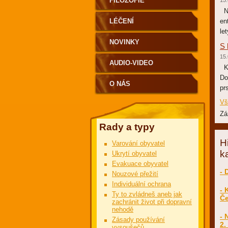
FILOZOFIE
15.
Ná
LÉČENÍ
en
le
NOVINKY
S 
15.
AUDIO-VIDEO
Kd
Do
O NÁS
pr
Vš
Zá
Rady a typy
H
Varování obyvatel
k
Ukrytí obyvatel
Evakuace obyvatel
- 
Nouzové přežití
Individuální ochrana
- 
Ty to zvládneš aneb jak
Č
zachránit život při dopravní
nehodě
- 
Zásady používání
2.
vysoušečů