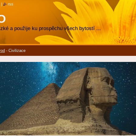
|
rss
O
zké a použije ku prospěchu všech bytostí ...
vod
-
Civilizace