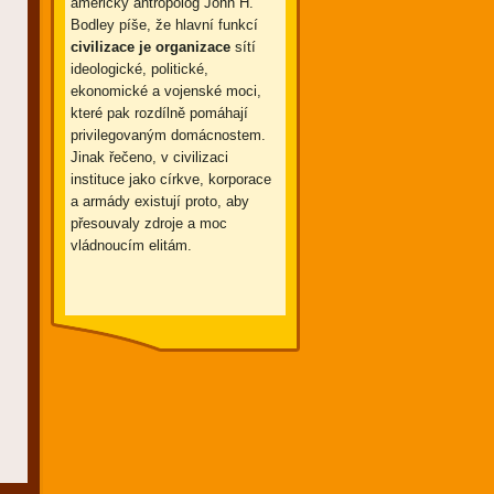
americký antropolog John H.
Bodley píše, že hlavní funkcí
civilizace je organizace
sítí
ideologické, politické,
ekonomické a vojenské moci,
které pak rozdílně pomáhají
privilegovaným domácnostem.
Jinak řečeno, v civilizaci
instituce jako církve, korporace
a armády existují proto, aby
přesouvaly zdroje a moc
vládnoucím elitám.