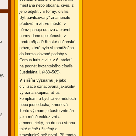
měšťana nebo občana, civis, z
jeho adjektivní formy, civilis.
Být „civilizovaný“ znamenalo
především žít ve městě, v
němž panuje ústava a právní
normy dané společnosti, v
o
tomto případě římské občanské
právo, které bylo shromážděno
do konsolidované podoby v
Corpus iuris civilis v 6. století
na podnět byzantského císaře
Justiniána I. (483–565).
ny,
V širším významu
je jako
civilizace označována jakákoliv
výrazná skupina, ať už
komplexní a bydlící ve městech
nebo jednoduchá, kmenová.
Tento význam je často vnímán
ně
jako méně exkluzívní a
etnocentrický, na druhou stranu
také méně užitečný a
smysluplný než první. Při tomto