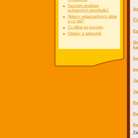
Seznam prodejen
Az
ochranných prostředků
Nálezy nebezpečných látek
Čí
a co dál?
Co dělat po povodni
Eg
Otázky a odpovědi
Gr
ka
In
In
Ju
Ju
Ka
Ka
Ke
Zá