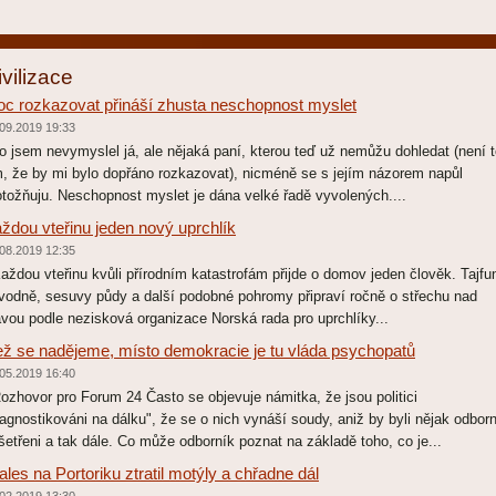
ivilizace
c rozkazovat přináší zhusta neschopnost myslet
09.2019 19:33
 jsem nevymyslel já, ale nějaká paní, kterou teď už nemůžu dohledat (není t
m, že by mi bylo dopřáno rozkazovat), nicméně se s jejím názorem napůl
otožňuju. Neschopnost myslet je dána velké řadě vyvolených....
ždou vteřinu jeden nový uprchlík
08.2019 12:35
ždou vteřinu kvůli přírodním katastrofám přijde o domov jeden člověk. Tajfu
vodně, sesuvy půdy a další podobné pohromy připraví ročně o střechu nad
avou podle nezisková organizace Norská rada pro uprchlíky...
ž se nadějeme, místo demokracie je tu vláda psychopatů
05.2019 16:40
zhovor pro Forum 24 Často se objevuje námitka, že jsou politici
iagnostikováni na dálku", že se o nich vynáší soudy, aniž by byli nějak odbor
šetřeni a tak dále. Co může odborník poznat na základě toho, co je...
ales na Portoriku ztratil motýly a chřadne dál