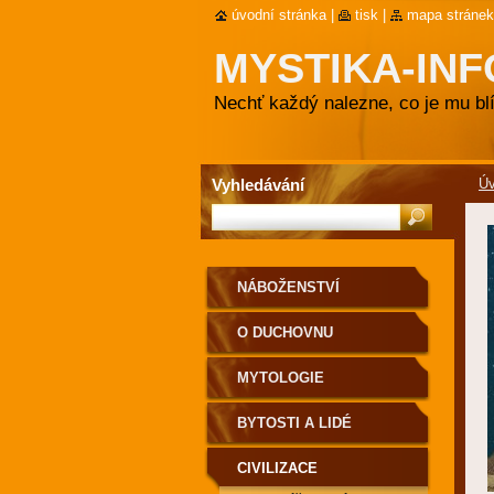
úvodní stránka
|
tisk
|
mapa stránek
MYSTIKA-INF
Nechť každý nalezne, co je mu blí
Vyhledávání
Ú
NÁBOŽENSTVÍ
O DUCHOVNU
MYTOLOGIE
BYTOSTI A LIDÉ
CIVILIZACE