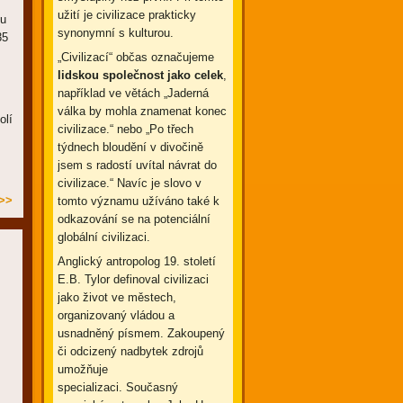
užití je civilizace prakticky
ku
synonymní s kulturou.
35
„Civilizací“ občas označujeme
lidskou společnost jako celek
,
například ve větách „Jaderná
válka by mohla znamenat konec
olí
civilizace.“ nebo „Po třech
týdnech bloudění v divočině
jsem s radostí uvítal návrat do
civilizace.“ Navíc je slovo v
>>
tomto významu užíváno také k
odkazování se na potenciální
globální civilizaci.
Anglický antropolog 19. století
E.B. Tylor definoval civilizaci
jako život ve městech,
organizovaný vládou a
usnadněný písmem. Zakoupený
či odcizený nadbytek zdrojů
umožňuje
specializaci. Současný