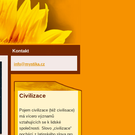
Kontakt
info@mys
tika.cz
Civilizace
Pojem civilizace (též civilisace)
má vícero významů
vztahujících se k lidské
společnosti. Slovo „civilizace“
pochází z latinského slova pro