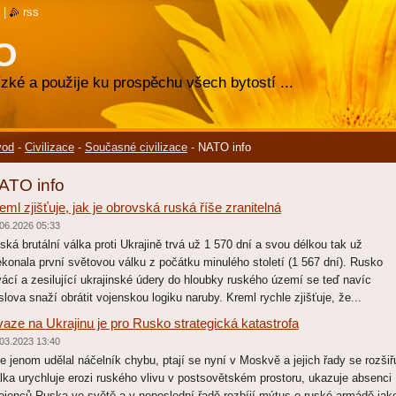
|
rss
O
zké a použije ku prospěchu všech bytostí ...
vod
-
Civilizace
-
Současné civilizace
-
NATO info
ATO info
eml zjišťuje, jak je obrovská ruská říše zranitelná
06.2026 05:33
ská brutální válka proti Ukrajině trvá už 1 570 dní a svou délkou tak už
ekonala první světovou válku z počátku minulého století (1 567 dní). Rusko
vácí a zesilující ukrajinské údery do hloubky ruského území se teď navíc
slova snaží obrátit vojenskou logiku naruby. Kreml rychle zjišťuje, že...
vaze na Ukrajinu je pro Rusko strategická katastrofa
03.2023 13:40
e jenom udělal náčelník chybu, ptají se nyní v Moskvě a jejich řady se rozšiřu
lka urychluje erozi ruského vlivu v postsovětském prostoru, ukazuje absenci
ojenců Ruska ve světě a v neposlední řadě rozbíjí mýtus o ruské armádě jak