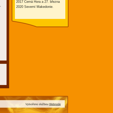
2017 Černá Hora a 27. března
,
2020 Severní Makedonie.
Vytvořeno službou
Webnode