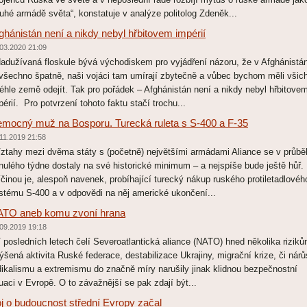
ruhé armádě světa“, konstatuje v analýze politolog Zdeněk...
ghánistán není a nikdy nebyl hřbitovem impérií
03.2020 21:09
dužívaná floskule bývá východiskem pro vyjádření názoru, že v Afghánistá
 všechno špatně, naši vojáci tam umírají zbytečně a vůbec bychom měli všich
téhle země odejít. Tak pro pořádek – Afghánistán není a nikdy nebyl hřbitove
périí. Pro potvrzení tohoto faktu stačí trochu...
mocný muž na Bosporu. Turecká ruleta s S-400 a F-35
11.2019 21:58
tahy mezi dvěma státy s (početně) největšími armádami Aliance se v průbě
nulého týdne dostaly na své historické minimum – a nejspíše bude ještě hůř.
íčinou je, alespoň navenek, probíhající turecký nákup ruského protiletadlovéh
stému S-400 a v odpovědi na něj americké ukončení...
TO aneb komu zvoní hrana
09.2019 19:18
posledních letech čelí Severoatlantická aliance (NATO) hned několika riziků
ýšená aktivita Ruské federace, destabilizace Ukrajiny, migrační krize, či nárů
dikalismu a extremismu do značně míry narušily jinak klidnou bezpečnostní
tuaci v Evropě. O to závažnější se pak zdají být...
j o budoucnost střední Evropy začal