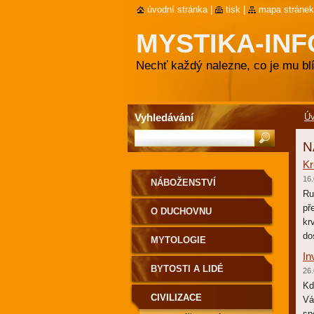
úvodní stránka
|
tisk
|
mapa stránek
MYSTIKA-INF
Nechť každý nalezne, co je mu blí
Vyhledávání
Ú
N
Kr
16.
NÁBOŽENSTVÍ
Ru
př
O DUCHOVNU
kr
do
MYTOLOGIE
In
BYTOSTI A LIDÉ
26.
Kd
CIVILIZACE
Vá
sp