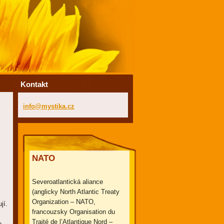
Kontakt
info@mys
tika.cz
NATO
Severoatlantická aliance
(anglicky North Atlantic Treaty
Organization – NATO,
jí.
francouzsky Organisation du
Traité de l’Atlantique Nord –
o