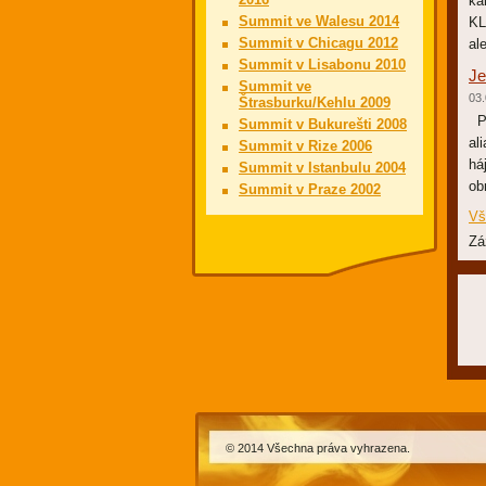
ka
Summit ve Walesu 2014
KL
Summit v Chicagu 2012
al
Summit v Lisabonu 2010
Je
Summit ve
03.
Štrasburku/Kehlu 2009
Po
Summit v Bukurešti 2008
al
Summit v Rize 2006
há
Summit v Istanbulu 2004
ob
Summit v Praze 2002
Vš
Zá
© 2014 Všechna práva vyhrazena.