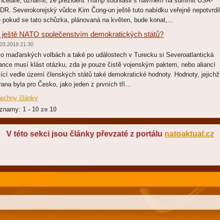
nceláře, oznámil, že prezident Trump souhlasil s návrhem na summit USA-
DR. Severokorejský vůdce Kim Čong-un ještě tuto nabídku veřejně nepotvrdil
e pokud se tato schůzka, plánovaná na květen, bude konat,...
 ještě NATO společenstvím demokratických států?
03.2018 21:30
 maďarských volbách a také po událostech v Turecku si Severoatlantická
iance musí klást otázku, zda je pouze čistě vojenským paktem, nebo aliancí
jící vedle území členských států také demokratické hodnoty. Hodnoty, jejichž
rana byla pro Česko, jako jeden z prvních tří...
echny články
znamy:
1 - 10 ze 10
V této sekci jsou články převzaté z portálu
natoaktual.cz