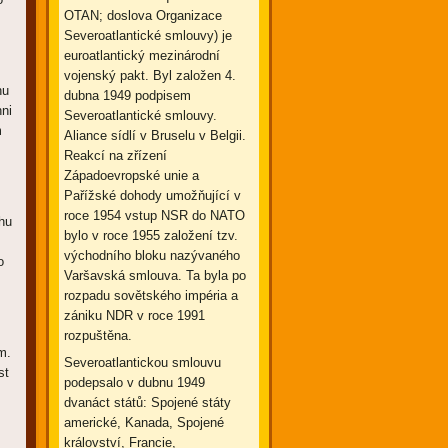
OTAN; doslova Organizace
Severoatlantické smlouvy) je
euroatlantický mezinárodní
vojenský pakt. Byl založen 4.
nu
dubna 1949 podpisem
ni
Severoatlantické smlouvy.
m
Aliance sídlí v Bruselu v Belgii.
Reakcí na zřízení
Západoevropské unie a
Pařížské dohody umožňující v
roce 1954 vstup NSR do NATO
hu
bylo v roce 1955 založení tzv.
východního bloku nazývaného
o
Varšavská smlouva. Ta byla po
rozpadu sovětského impéria a
zániku NDR v roce 1991
rozpuštěna.
m.
Severoatlantickou smlouvu
st
podepsalo v dubnu 1949
dvanáct států: Spojené státy
americké, Kanada, Spojené
království, Francie,