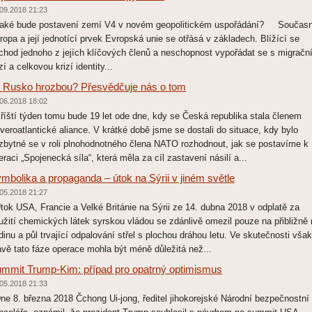
09.2018 21:23
ké bude postavení zemí V4 v novém geopolitickém uspořádání? Součas
ropa a její jednotící prvek Evropská unie se otřásá v základech. Blížící se
chod jednoho z jejích klíčových členů a neschopnost vypořádat se s migračn
zí a celkovou krizí identity...
 Rusko hrozbou? Přesvědčuje nás o tom
06.2018 18:02
íští týden tomu bude 19 let ode dne, kdy se Česká republika stala členem
veroatlantické aliance. V krátké době jsme se dostali do situace, kdy bylo
zbytné se v roli plnohodnotného člena NATO rozhodnout, jak se postavíme k
eraci „Spojenecká síla“, která měla za cíl zastavení násilí a...
mbolika a propaganda – útok na Sýrii v jiném světle
05.2018 21:27
ok USA, Francie a Velké Británie na Sýrii ze 14. dubna 2018 v odplatě za
užití chemických látek syrskou vládou se zdánlivě omezil pouze na přibližně
dinu a půl trvající odpalování střel s plochou dráhou letu. Ve skutečnosti však
ávě tato fáze operace mohla být méně důležitá než...
mmit Trump-Kim: případ pro opatrný optimismus
05.2018 21:33
e 8. března 2018 Čchong Ui-jong, ředitel jihokorejské Národní bezpečnostní