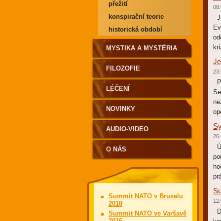
přežití
08.
konspirační teorie
Ja
Ev
historická období
od
kri
MYSTIKA A MYSTÉRIA
Je
FILOZOFIE
23.
Př
LÉČENÍ
Se
ne
NOVINKY
op
Sy
AUDIO-VIDEO
26.
Út
O NÁS
po
ho
pr
Su
Summit NATO v Bruselu
12.
2018
Dn
Summit NATO ve Varšavě
2016