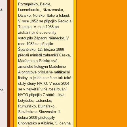
Portugalsko, Belgie,
Lucembursko, Nizozemsko,
ná
Dánsko, Norsko, Itálie a Island.
V roce 1952 se připojilo Řecko a
í
Turecko. V roce 1955 po
získání plné suverenity
vstoupilo Západní Německo. V
roce 1982 se připojilo
Španělsko. 12. března 1999
předali ministři zahraničí Česka,
Maďarska a Polska své
americké kolegyni Madeleine
Albrightové příslušné ratifikační
listiny, a jejich země se tak také
staly členy NATO. V roce 2004
se v největší vlně rozšiřování
 na
NATO připojilo 7 států: Litva,
Lotyšsko, Estonsko,
Rumunsko, Bulharsko,
Slovinsko a Slovensko. 1.
dubna 2009 přistoupily
Chorvatsko a Albánie, 5. června