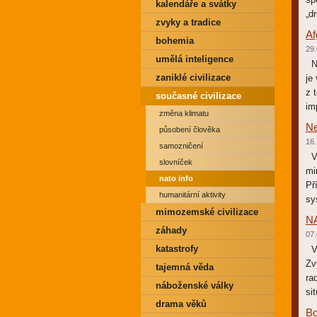
kalendáře a svátky
„d
zvyky a tradice
Af
bohemia
29.
umělá inteligence
Na
zaniklé civilizace
je
z 
současné civilizace
im
změna klimatu
Ne
působení člověka
16.
samozničení
Vz
slovníček
mi
nato info
Př
humanitární aktivity
sy
mimozemské civilizace
NA
záhady
07.
katastrofy
V 
Zv
tajemná věda
ra
náboženské války
si
drama věků
Bo