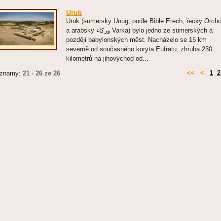
Uruk
Uruk (sumersky Unug, podle Bible Erech, řecky Orch
a arabsky وركاء Varka) bylo jedno ze sumerských a
později babylonských měst. Nacházelo se 15 km
severně od současného koryta Eufratu, zhruba 230
kilometrů na jihovýchod od...
<<
<
1
2
znamy:
21 - 26 ze 26