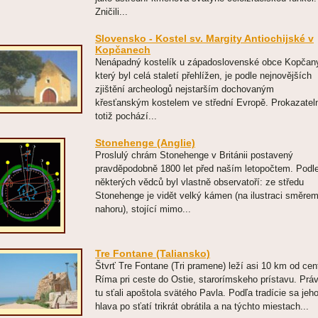
Zničili...
Slovensko - Kostel sv. Margity Antiochijské v
Kopčanech
Nenápadný kostelík u západoslovenské obce Kopčan
který byl celá staletí přehlížen, je podle nejnovějších
zjištění archeologů nejstarším dochovaným
křesťanským kostelem ve střední Evropě. Prokazatel
totiž pochází...
Stonehenge (Anglie)
Proslulý chrám Stonehenge v Británii postavený
pravděpodobně 1800 let před naším letopočtem. Podl
některých vědců byl vlastně observatoří: ze středu
Stonehenge je vidět velký kámen (na ilustraci směre
nahoru), stojící mimo...
Tre Fontane (Taliansko)
Štvrť Tre Fontane (Tri pramene) leží asi 10 km od cen
Ríma pri ceste do Ostie, starorímskeho prístavu. Prá
tu sťali apoštola svätého Pavla. Podľa tradície sa jeh
hlava po sťatí trikrát obrátila a na týchto miestach...