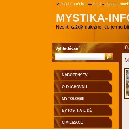
úvodní stránka
|
tisk
|
mapa stránek
MYSTIKA-INF
Nechť každý nalezne, co je mu blí
Vyhledávání
Ú
M
NÁBOŽENSTVÍ
O DUCHOVNU
MYTOLOGIE
BYTOSTI A LIDÉ
CIVILIZACE