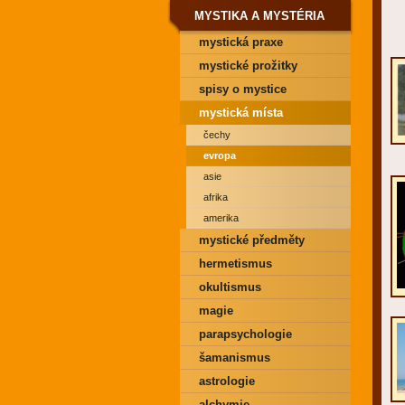
MYSTIKA A MYSTÉRIA
mystická praxe
mystické prožitky
spisy o mystice
mystická místa
čechy
evropa
asie
afrika
amerika
mystické předměty
hermetismus
okultismus
magie
parapsychologie
šamanismus
astrologie
alchymie