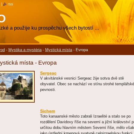
|
rss
O
zké a použije ku prospěchu všech bytostí ...
vod
-
Mystika a mystéria
-
Mystická místa
-
Evropa
ystická místa - Evropa
Sergeac
V akvitánské vesnici Sergeac žije sotva dvě stě
obyvatel. Obec se nachází ve stínu strohé templářsk
pevnosti.
Sichem
Toto kanaanské město zabrali Izraelité a stalo se po
rozdělení Davidovy říše na severní a jižní království 
určitou dobu hlavním městem Severní říše, mělo vša
jako ústřední kmenová svatyně celoizraelskou funkci.