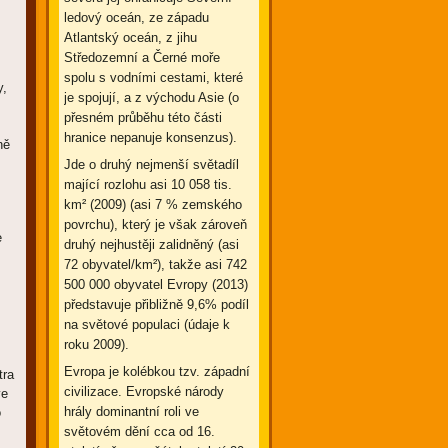
ledový oceán, ze západu
Atlantský oceán, z jihu
Středozemní a Černé moře
spolu s vodními cestami, které
y,
je spojují, a z východu Asie (o
přesném průběhu této části
hranice nepanuje konsenzus).
ně
Jde o druhý nejmenší světadíl
mající rozlohu asi 10 058 tis.
km² (2009) (asi 7 % zemského
povrchu), který je však zároveň
e
druhý nejhustěji zalidněný (asi
72 obyvatel/km²), takže asi 742
m
500 000 obyvatel Evropy (2013)
představuje přibližně 9,6% podíl
na světové populaci (údaje k
roku 2009).
Evropa je kolébkou tzv. západní
tra
civilizace. Evropské národy
ve
hrály dominantní roli ve
o
světovém dění cca od 16.