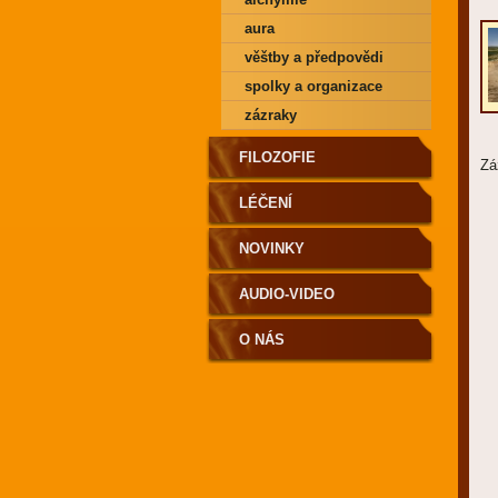
aura
věštby a předpovědi
spolky a organizace
zázraky
FILOZOFIE
Zá
LÉČENÍ
NOVINKY
AUDIO-VIDEO
O NÁS