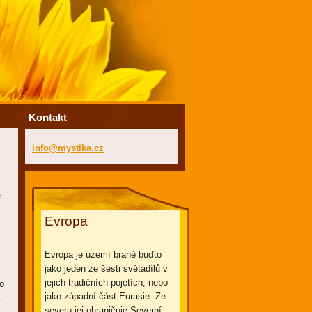
Kontakt
info@mys
tika.cz
é
Evropa
Evropa je území brané buďto
jako jeden ze šesti světadílů v
jejich tradičních pojetích, nebo
po
jako západní část Eurasie. Ze
k
severu jej ohraničuje Severní