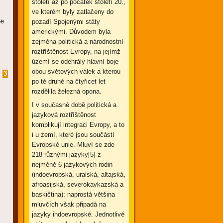
století až po počátek století 20.,
ve kterém byly zatlačeny do
oë
pozadí Spojenými státy
americkými. Důvodem byla
zejména politická a národnostní
roztříštěnost Evropy, na jejímž
území se odehrály hlavní boje
obou světových válek a kterou
3
po té druhé na čtyřicet let
rozdělila železná opona.
I v současné době politická a
jazyková roztříštěnost
komplikují integraci Evropy, a to
i u zemí, které jsou součástí
Evropské unie. Mluví se zde
218 různými jazyky[5] z
nejméně 6 jazykových rodin
(indoevropská, uralská, altajská,
afroasijská, severokavkazská a
baskičtina); naprostá většina
mluvčích však připadá na
jazyky indoevropské. Jednotlivé