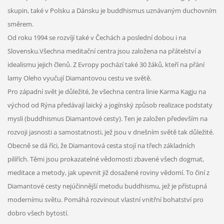
skupin, také v Polsku a Dánsku je buddhismus uznávaným duchovním
směrem.
Od roku 1994 se rozvíjí také v Čechách a poslední dobou i na
Slovensku.Všechna meditační centra jsou založena na přátelství a
idealismu jejich členů. Z Evropy pochází také 30 žáků, kteří na přání
lamy Oleho vyučují Diamantovou cestu ve světě.
Pro západní svět je důležité, že všechna centra linie Karma Kagju na
východ od Rýna předávají laický a jogínský způsob realizace podstaty
mysli (buddhismus Diamantové cesty). Ten je založen především na
rozvoji jasnosti a samostatnosti, jež jsou v dnešním světě tak důležité.
Obecně se dá říci, že Diamantová cesta stojí na třech základních
pilířích. Těmi jsou prokazatelné vědomosti zbavené všech dogmat,
meditace a metody, jak upevnit již dosažené roviny vědomí. To činí z
Diamantové cesty nejúčinnější metodu buddhismu, jež je přístupná
modernímu světu. Pomáhá rozvinout vlastní vnitřní bohatství pro
dobro všech bytostí.