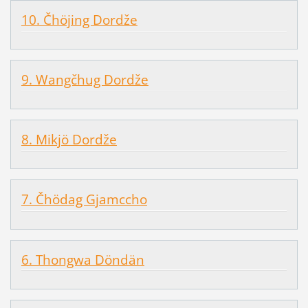
10. Čhöjing Dordže
9. Wangčhug Dordže
8. Mikjö Dordže
7. Čhödag Gjamccho
6. Thongwa Döndän