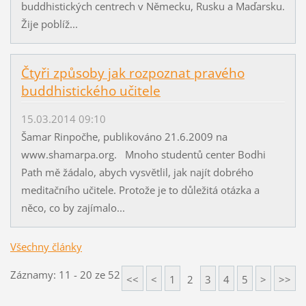
buddhistických centrech v Německu, Rusku a Maďarsku.
Žije poblíž...
Čtyři způsoby jak rozpoznat pravého
buddhistického učitele
15.03.2014 09:10
Šamar Rinpočhe, publikováno 21.6.2009 na
www.shamarpa.org. Mnoho studentů center Bodhi
Path mě žádalo, abych vysvětlil, jak najít dobrého
meditačního učitele. Protože je to důležitá otázka a
něco, co by zajímalo...
Všechny články
Záznamy: 11 - 20 ze 52
<<
<
1
2
3
4
5
>
>>