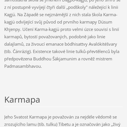
z ní postupně vyvíjejí čtyři další „podškoly" náležející k linii
Kagjü. Na Západě se nejznámější z nich stala škola Karma-
kagjü odvíjející svůj původ od prvního karmapy Düsum
Khjenpy. Učení Karma-kagjü proto velmi úzce souvisí s linií
karmapů, bytostí považovaných, podobně jako linie
dalajlamů, za živoucí emanace bódhisattvy Avalókitéšvary
(tib. Čänräzig). Existence takové linie tulků-převtělenců byla
předpovězena Buddhou Šákjamunim a rovněž mistrem
Padmasambhavou.
Karmapa
Jeho Svatost Karmapa je považován za nejdéle vědomě se
zrozujícího lamu (tib. tulku) Tibetu a je označován jako „živý