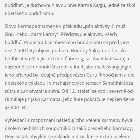
buddha“. Je duchovní hlavou linie Karma Kagjü, jedné ze škol
tibetského buddhismu.
Slovo karmapa znamená v překladu „pán aktivity či muž
činu“ nebo „mistr karmy“. Představuje aktivitu všech
buddhů. Podle tradice tibetského buddhismu se před více
než 2 500 lety objevil po boku Buddhy Šákjamuniho jako
bódhisattva Milující oči (tib. Čänräzig, sa. Avalókitéšvara) a
následně se mnohokrát zrodil v Indii jako realizovaný jógin.
Jeho příchod byl údajně předpovězen Guru Rinpočhem a dle
tibetského výkladu i v mahájánových textech Samádhirádža
sútra a Lankávatára sútra. Od 12. století se rodil severně od
Himálaje již jako Karmapa. Jeho linie pokračuje nepřerušeně
již 800 let.
Vyhledání a rozpoznání následujícího vtělení karmapy bývá
úkolem nejbližších souputníků či žáků předešlého karmapy.
Děje se tak obvykle na základě indicií, které za tím účelem