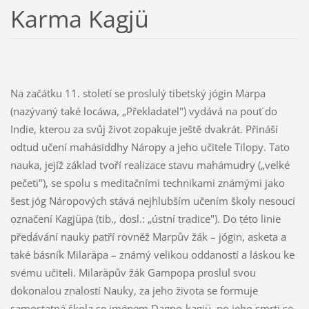
Karma Kagjü
Na začátku 11. století se proslulý tibetský jógin Marpa
(nazývaný také locáwa, „Překladatel") vydává na pouť do
Indie, kterou za svůj život zopakuje ještě dvakrát. Přináší
odtud učení mahásiddhy Náropy a jeho učitele Tilopy. Tato
nauka, jejíž základ tvoří realizace stavu mahámudry („velké
pečeti"), se spolu s meditačními technikami známými jako
šest jóg Náropových stává nejhlubším učením školy nesoucí
označení Kagjüpa (tib., dosl.: „ústní tradice"). Do této linie
předávání nauky patří rovněž Marpův žák – jógin, asketa a
také básník Milaräpa – známý velikou oddaností a láskou ke
svému učiteli. Milaräpův žák Gampopa proslul svou
dokonalou znalostí Nauky, za jeho života se formuje
samostatná škola se jménem Dagpo-kagjü, po jeho smrti se