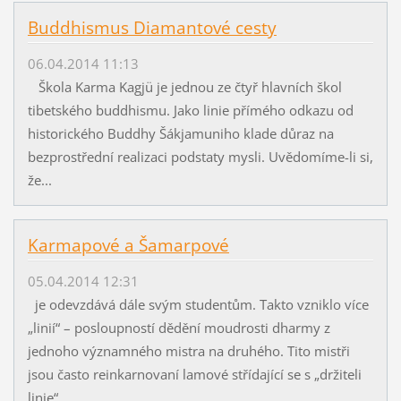
Buddhismus Diamantové cesty
06.04.2014 11:13
Škola Karma Kagjü je jednou ze čtyř hlavních škol
tibetského buddhismu. Jako linie přímého odkazu od
historického Buddhy Šákjamuniho klade důraz na
bezprostřední realizaci podstaty mysli. Uvědomíme-li si,
že...
Karmapové a Šamarpové
05.04.2014 12:31
je odevzdává dále svým studentům. Takto vzniklo více
„linií“ – posloupností dědění moudrosti dharmy z
jednoho významného mistra na druhého. Tito mistři
jsou často reinkarnovaní lamové střídající se s „držiteli
linie“,...