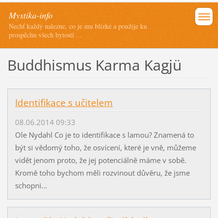
Mystika-info
Nechť každý nalezne, co je mu blízké a použije ku
prospěchu všech bytostí ...
Buddhismus Karma Kagjü
Identifikace s učitelem
08.06.2014 09:33
Ole Nydahl Co je to identifikace s lamou? Znamená to
být si vědomý toho, že osvícení, které je vně, můžeme
vidět jenom proto, že jej potenciálně máme v sobě.
Kromě toho bychom měli rozvinout důvěru, že jsme
schopni...