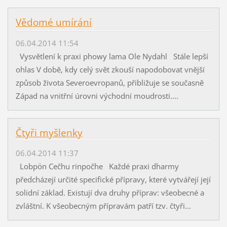
Vědomé umírání
06.04.2014 11:54
Vysvětlení k praxi phowy lama Ole Nydahl Stále lepší
ohlas V době, kdy celý svět zkouší napodobovat vnější
způsob života Severoevropanů, přibližuje se současně
Západ na vnitřní úrovni východní moudrosti....
Čtyři myšlenky
06.04.2014 11:37
Lobpön Cečhu rinpočhe Každé praxi dharmy
předcházejí určité specifické přípravy, které vytvářejí její
solidní základ. Existují dva druhy příprav: všeobecné a
zvláštní. K všeobecným přípravám patří tzv. čtyři...