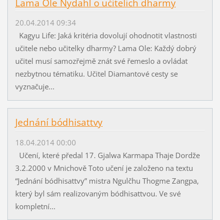
Lama Ole Nydahl o učitelích dharmy
20.04.2014 09:34
Kagyu Life: Jaká kritéria dovolují ohodnotit vlastnosti
učitele nebo učitelky dharmy? Lama Ole: Každý dobrý
učitel musí samozřejmě znát své řemeslo a ovládat
nezbytnou tématiku. Učitel Diamantové cesty se
vyznačuje...
Jednání bódhisattvy
18.04.2014 00:00
Učení, které předal 17. Gjalwa Karmapa Thaje Dordže
3.2.2000 v Mnichově Toto učení je založeno na textu
“Jednání bódhisattvy” mistra Ngulčhu Thogme Zangpa,
který byl sám realizovaným bódhisattvou. Ve své
kompletní...