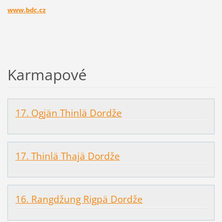
www.bdc.cz
Karmapové
17. Ogjän Thinlä Dordže
17. Thinlä Thajä Dordže
16. Rangdžung Rigpä Dordže