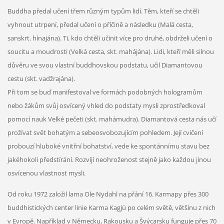
Buddha předal učení třem různým typům lidí. Těm, kteří se chtěli
vyhnout utrpení, předal učení o příčině a následku (Malá cesta,
sanskrt. hínajána). Ti, kdo chtěli učinit více pro druhé, obdrželi učení o
soucitu a moudrosti (Velká cesta, skt. mahájána). Lidi, kteří měli silnou
důvěru ve svou vlastní buddhovskou podstatu, učil Diamantovou
cestu (skt. vadžrajána).
Při tom se buď manifestoval ve formách podobných hologramům
nebo žákům svůj osvícený vhled do podstaty mysli zprostředkoval
pomocí nauk Velké pečeti (skt. mahámudra). Diamantová cesta nás učí
prožívat svět bohatým a sebeosvobozujícím pohledem. Její cvičení
probouzí hluboké vnitřní bohatství, vede ke spontánnímu stavu bez
jakéhokoli předstírání. Rozvíjí neohroženost stejně jako každou jinou
osvícenou vlastnost mysli.
Od roku 1972 založil lama Ole Nydahl na přání 16. Karmapy přes 300
buddhistických center linie Karma Kagjü po celém světě, většinu z nich
v Evropě. Například v Německu, Rakousku a Švýcarsku funguje přes 70