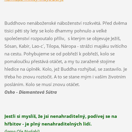
Buddhovo nenáboženské náboženství rozkvétá. Před dvěma
tisíci pěti sty lety se kolo dhammy pohnulo a velké
společenství rozpoutalo příliv, s kterým se objevuje Ježíš,
Sósan, Kabír, Lao-c´, Tilopa, Náropa - strážci majáku svítícího
na cestu. Pohybujeme se od pobřeží k pobřeží, kolo se
pomaloučku přestává otáčet, a my tu zaraženě stojíme
hledíce na úplněk. Kolo, jež Buddha rozhýbal, se zastavilo. Je
třeba ho znovu roztočit. A to se stane mým i vaším životním
posláním. Kolo se musí znovu otáčet.
Osho - Diamantová Sútra
Jestli si myslíš, že jsi nenahraditelný, podívej se na
hřbitov - je plný nenahraditelných lidí.
(lama Ole Nydahl)