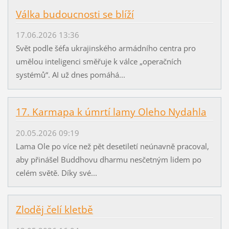
Válka budoucnosti se blíží
17.06.2026 13:36
Svět podle šéfa ukrajinského armádního centra pro
umělou inteligenci směřuje k válce „operačních
systémů“. AI už dnes pomáhá...
17. Karmapa k úmrtí lamy Oleho Nydahla
20.05.2026 09:19
Lama Ole po více než pět desetiletí neúnavně pracoval,
aby přinášel Buddhovu dharmu nesčetným lidem po
celém světě. Díky své...
Zloděj čelí kletbě