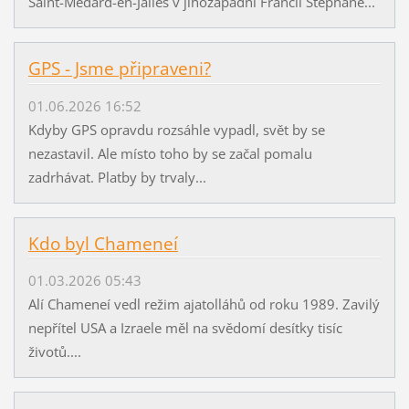
Saint-Médard-en-Jalles v jihozápadní Francii Stéphane...
GPS - Jsme připraveni?
01.06.2026 16:52
Kdyby GPS opravdu rozsáhle vypadl, svět by se
nezastavil. Ale místo toho by se začal pomalu
zadrhávat. Platby by trvaly...
Kdo byl Chameneí
01.03.2026 05:43
Alí Chameneí vedl režim ajatolláhů od roku 1989. Zavilý
nepřítel USA a Izraele měl na svědomí desítky tisíc
životů....