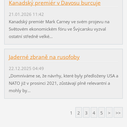
Kanadský premiér v Davosu burcuje
21.01.2026 11:42
Kanadský premiér Mark Carney ve svém projevu na
Světovém ekonomickém fóru ve Švýcarsku vyzval
ostatní středně velké...
Jaderné zbraně na rusofoby
22.12.2025 04:49
„Domníváme se, že návrhy, které byly předloženy USA a
NATO již v prosinci 2021, zůstávají plně relevantní a
mohly by...
1
2
3
4
5
>
>>