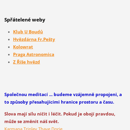
Spřátelené weby
Klub U Boudů
Hvězdárna Fr.Pešty
Kolowrat
Praga Astronomica
Z Říše hvězd
Společnou meditací ... budeme vzájemně propojeni, a
to způsoby přesahujícími hranice prostoru a času.
Slova mají sílu ničit i léčit. Pokud je obojí pravdou,
může se změnit náš svět.
Karmapa Trinley Thaye Dorje