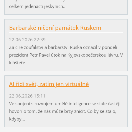
celkem jedenácti jeskyních...
Barbarské ničení památek Ruskem
22.06.2026 22:39
Za čiré zoufalství a barbarství Ruska označil v pondělí
prezident Petr Pavel útok na Kyjevskopečerskou lávru. V
klášteře...
AI řídí svět, zatím jen virtuálně
22.06.2026 15:11
Ve spojení s rozvojem umělé inteligence se stále častěji
hovoří o tom, že nás může brzy zničit. Co by se stalo,
kdyby...