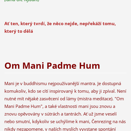
Ať ten, který tvrdí, že něco nejde, nepřekáží tomu,
který to dělá
Om Mani Padme Hum
Mani je v buddhismu nejpoužívanější mantra. Je dostupná
komukoliv, kdo se cítí inspirovaný k tomu, aby ji zpíval. Není
nutné mít nějaké zasvěcení od lámy (mistra meditace). "Om
Mani Padme Hum", a také vlastnosti mani jsou znovu a
znovu opěvovány v sútrách a tantrách. Ať už jsme veselí
nebo smutní, kdykoliv se uchýlíme k mani, Čenrezing na nás
nikdy nezapomene, v naších myslích vyvstane spontání