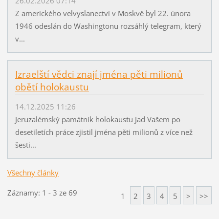
26.02.2026 07:14
Z amerického velvyslanectví v Moskvě byl 22. února
1946 odeslán do Washingtonu rozsáhlý telegram, který
v...
Izraelští vědci znají jména pěti milionů
obětí holokaustu
14.12.2025 11:26
Jeruzalémský památník holokaustu Jad Vašem po
desetiletích práce zjistil jména pěti milionů z více než
šesti...
Všechny články
Záznamy: 1 - 3 ze 69
1
2
3
4
5
>
>>