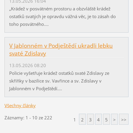
13.05.2026 16:04
„Krádež v posvátném prostoru a obzvláště krádež
ostatků svatých je opravdu vážná věc, je to zásah do
toho posvátného....
V Jablonném v Podještědí ukradli lebku
svaté Zdislavy
13.05.2026 08:20
Policie vyšetřuje krádež ostatků svaté Zdislavy ze
skříňky v bazilice sv. Vavřince a sv. Zdislavy v
Jablonném v Podještědí....
Všechny články
Záznamy: 1 - 10 ze 222
1
2
3
4
5
>
>>