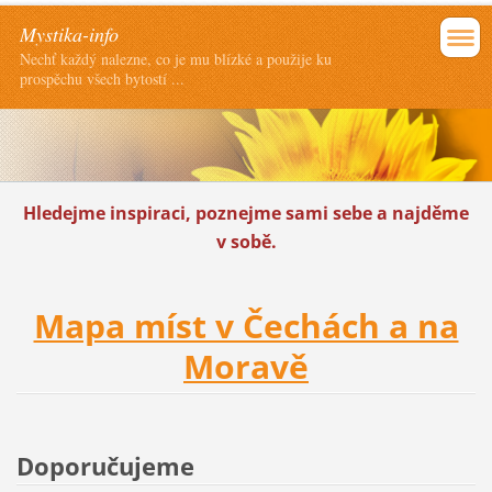
Mystika-info
Nechť každý nalezne, co je mu blízké a použije ku
prospěchu všech bytostí ...
Hledejme inspiraci, poznejme sami sebe a najděme
v sobě.
Mapa míst v Čechách a na
Moravě
Doporučujeme