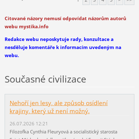
Citované názory nemusí odpovídat názorům autorů
webu mystika.info
Redakce webu neposkytuje rady, konzultace a
nesděluje komentáře k informacím uvedeným na
webu.
Současné civilizace
Nehoří jen lesy, ale způsob osídlení
krajiny, který už není možný.
26.07.2026 12:21
Filozofka Cynthia Fleuryová a socialistický starosta