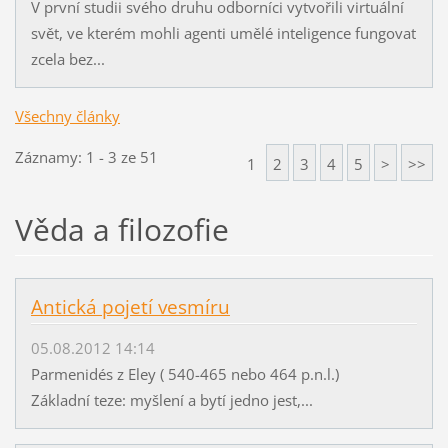
V první studii svého druhu odborníci vytvořili virtuální
svět, ve kterém mohli agenti umělé inteligence fungovat
zcela bez...
Všechny články
Záznamy: 1 - 3 ze 51
1
2
3
4
5
>
>>
Věda a filozofie
Antická pojetí vesmíru
05.08.2012 14:14
Parmenidés z Eley ( 540-465 nebo 464 p.n.l.)
Základní teze: myšlení a bytí jedno jest,...