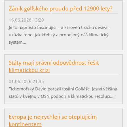
Zánik golfského proudu před 12900 lety?
16.06.2026 13:29
Je to naprosto fascinující – a zároveň trochu děsivá –
ukázka toho, jak křehký a propojený náš klimatický
systém...
Státy mají právní odpovědnost řešit
klimatickou krizi
01.06.2026 21:35
Tichomořský David porazil fosilní Goliáše. Jasná většina
států v květnu v OSN podpořila klimatickou rezoluci....
Evropa je nejrychleji se oteplujícím
kontinentem