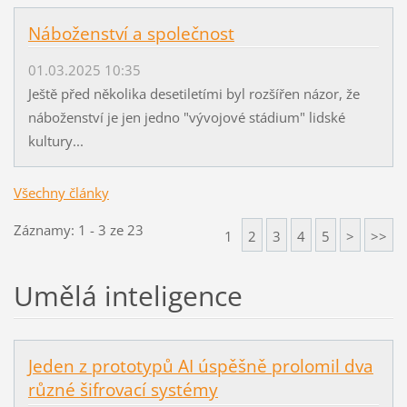
Náboženství a společnost
01.03.2025 10:35
Ještě před několika desetiletími byl rozšířen názor, že
náboženství je jen jedno "vývojové stádium" lidské
kultury...
Všechny články
Záznamy: 1 - 3 ze 23
1
2
3
4
5
>
>>
Umělá inteligence
Jeden z prototypů AI úspěšně prolomil dva
různé šifrovací systémy