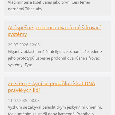
Vladimír Sís a Josef Vaniš jako první Češi téměř
neznámý Tibet, aby...
AI úspěšně prolomila dva různé šifrovací
systémy
29.07.2026 12:08
Gigant v oblasti umělé inteligence oznámil, že jeden z
jeho prototypů úspěšně prolomil dva různé šifrovací
systémy. Tyto...
Ze stěn jeskyní se podařilo získat DNA
pravěkých lidí
11.07.2026 08:03
Výzkum se zabýval paleolitickým jeskynním uměním,
tedy uměním ze starší doby kamenné. Probíhal v