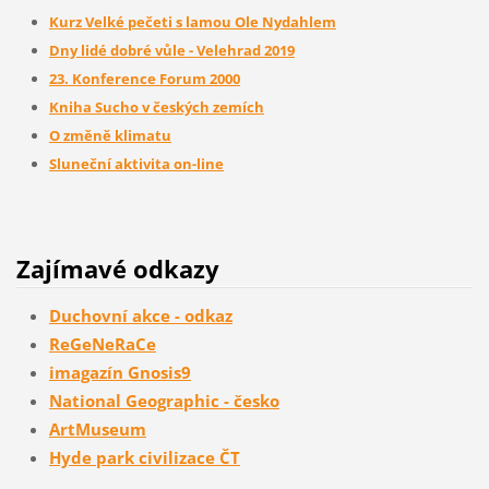
Kurz Velké pečeti s lamou Ole Nydahlem
Dny lidé dobré vůle - Velehrad 2019
23. Konference Forum 2000
Kniha Sucho v českých zemích
O změně klimatu
Sluneční aktivita on-line
Zajímavé odkazy
Duchovní akce - odkaz
ReGeNeRaCe
imagazín Gnosis9
National Geographic - česko
ArtMuseum
Hyde park civilizace ČT