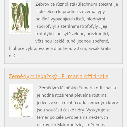
Žebrovice různolistá (Blechnum spicant) je
stálezelená kapradina s dvěma typy
odlišně vypadajících listů, plodnými
(sporofyly) a sterilními (trofofyly). Její
trofofyly jsou sytě zelené, přezimující,
většinou lesklé, tuhé, jednou zpeřené,
hluboce vykrajované a dlouhé až 20 cm, avšak kratší
než...
Zemědým lékařský - Fumaria officinalis
Zemědým lékařský (Fumaria officinalis)
je hodně rozšířená plevelná rostlina,
jeden ze šesti druhů rodu zemědým které
jsou součásti české flóry. Vyskytuje se
téměř po celé Evropě a na některých
ostrovech Makaronézie, směrem na