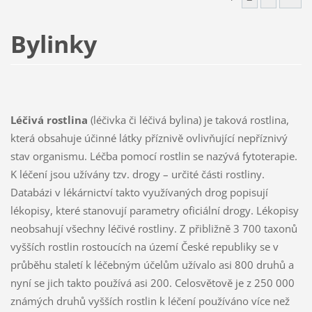
Bylinky
Léčivá rostlina
(léčivka či léčivá bylina) je taková rostlina,
která obsahuje účinné látky příznivě ovlivňující nepříznivý
stav organismu. Léčba pomocí rostlin se nazývá fytoterapie.
K léčení jsou užívány tzv. drogy – určité části rostliny.
Databázi v lékárnictví takto využívaných drog popisují
lékopisy, které stanovují parametry oficiální drogy. Lékopisy
neobsahují všechny léčivé rostliny. Z přibližně 3 700 taxonů
vyšších rostlin rostoucích na území České republiky se v
průběhu staletí k léčebným účelům užívalo asi 800 druhů a
nyní se jich takto používá asi 200. Celosvětově je z 250 000
známých druhů vyšších rostlin k léčení používáno více než