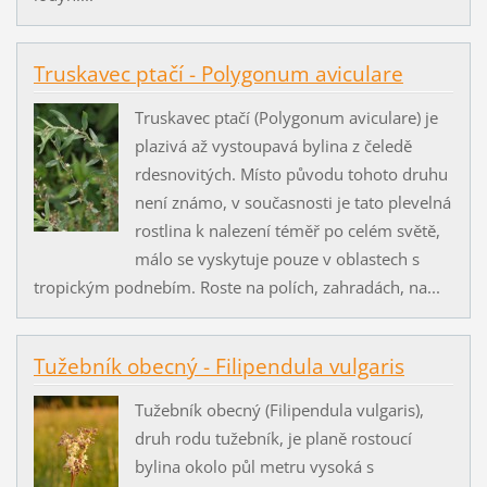
Truskavec ptačí - Polygonum aviculare
Truskavec ptačí (Polygonum aviculare) je
plazivá až vystoupavá bylina z čeledě
rdesnovitých. Místo původu tohoto druhu
není známo, v současnosti je tato plevelná
rostlina k nalezení téměř po celém světě,
málo se vyskytuje pouze v oblastech s
tropickým podnebím. Roste na polích, zahradách, na...
Tužebník obecný - Filipendula vulgaris
Tužebník obecný (Filipendula vulgaris),
druh rodu tužebník, je planě rostoucí
bylina okolo půl metru vysoká s