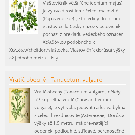
Vlaštovičník větší (Chelidonium majus)
je vytrvalá rostlina z čeledi makovité
(Papaveraceae). Je to jediný druh rodu
vlaštovičník. Český název vlaštovičník
pochází z překladu vědeckého označení
Χελιδóvιoν podobného k
Χελιδων/chelidon/vlaštovka. Vlaštovičník dorůstá výšky
až jednoho metru. Listy...
Vratič obecný - Tanacetum vulgare
Vratič obecný (Tanacetum vulgare), někdy
též kopretina vratič (Chrysanthemum
vulgare), je vytrvalá, jedovatá a léčivá bylina
z čeledi hvězdnicovité (Asteraceae). Dorůstá
výšky až 1,5 metru, má dřevnatějící
oddenek, podlouhlé, střídavé, peřenosečné