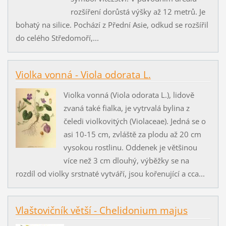
rozšíření dorůstá výšky až 12 metrů. Je
bohatý na silice. Pochází z Přední Asie, odkud se rozšířil
do celého Středomoří,...
Violka vonná - Viola odorata L.
Violka vonná (Viola odorata L.), lidově
zvaná také fialka, je vytrvalá bylina z
čeledi violkovitých (Violaceae). Jedná se o
asi 10-15 cm, zvláště za plodu až 20 cm
vysokou rostlinu. Oddenek je většinou
více než 3 cm dlouhý, výběžky se na
rozdíl od violky srstnaté vytváří, jsou kořenující a cca...
Vlaštovičník větší - Chelidonium majus