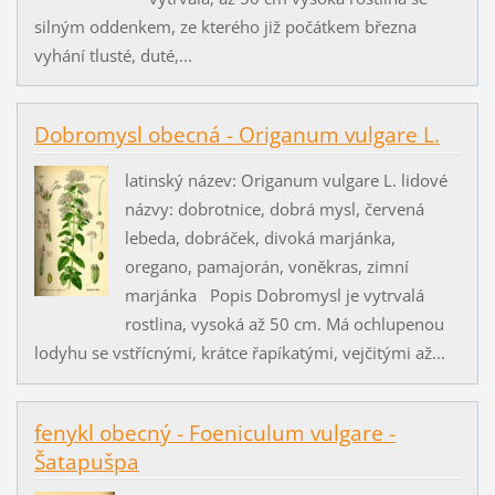
silným oddenkem, ze kterého již počátkem března
vyhání tlusté, duté,...
Dobromysl obecná - Origanum vulgare L.
latinský název: Origanum vulgare L. lidové
názvy: dobrotnice, dobrá mysl, červená
lebeda, dobráček, divoká marjánka,
oregano, pamajorán, voněkras, zimní
marjánka Popis Dobromysl je vytrvalá
rostlina, vysoká až 50 cm. Má ochlupenou
lodyhu se vstřícnými, krátce řapíkatými, vejčitými až...
fenykl obecný - Foeniculum vulgare -
Šatapušpa