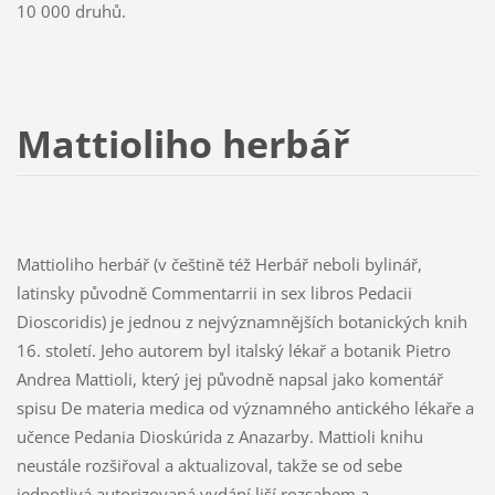
10 000 druhů.
Mattioliho herbář
Mattioliho herbář (v češtině též Herbář neboli bylinář,
latinsky původně Commentarrii in sex libros Pedacii
Dioscoridis) je jednou z nejvýznamnějších botanických knih
16. století. Jeho autorem byl italský lékař a botanik Pietro
Andrea Mattioli, který jej původně napsal jako komentář
spisu De materia medica od významného antického lékaře a
učence Pedania Dioskúrida z Anazarby. Mattioli knihu
neustále rozšiřoval a aktualizoval, takže se od sebe
jednotlivá autorizovaná vydání liší rozsahem a