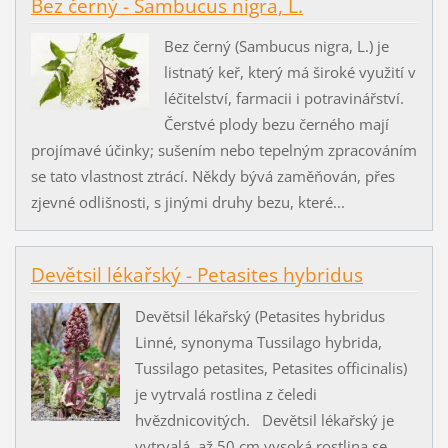
Bez černý - Sambucus nigra, L.
Bez černý (Sambucus nigra, L.) je
listnatý keř, který má široké využití v
léčitelství, farmacii i potravinářství.
Čerstvé plody bezu černého mají
projímavé účinky; sušením nebo tepelným zpracováním
se tato vlastnost ztrácí. Někdy bývá zaměňován, přes
zjevné odlišnosti, s jinými druhy bezu, které...
Devětsil lékařský - Petasites hybridus
Devětsil lékařský (Petasites hybridus
Linné, synonyma Tussilago hybrida,
Tussilago petasites, Petasites officinalis)
je vytrvalá rostlina z čeledi
hvězdnicovitých. Devětsil lékařský je
vytrvalá, až 50 cm vysoká rostlina se