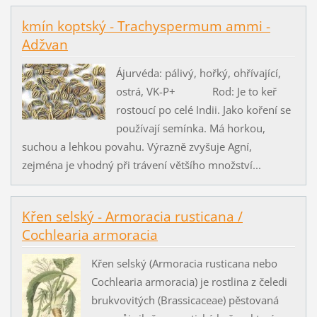
kmín koptský - Trachyspermum ammi -
Adžvan
Ájurvéda: pálivý, hořký, ohřívající,
ostrá, VK-P+ Rod: Je to keř
rostoucí po celé Indii. Jako koření se
používají semínka. Má horkou,
suchou a lehkou povahu. Výrazně zvyšuje Agní,
zejména je vhodný při trávení většího množství...
Křen selský - Armoracia rusticana /
Cochlearia armoracia
Křen selský (Armoracia rusticana nebo
Cochlearia armoracia) je rostlina z čeledi
brukvovitých (Brassicaceae) pěstovaná