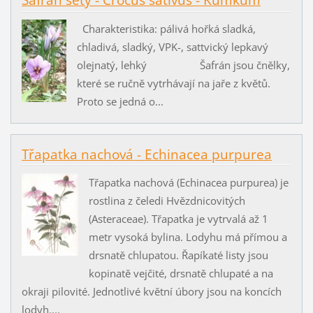
Šafrán setý - Crocus sativus - Kumkum
Charakteristika: pálivá hořká sladká,
chladivá, sladký, VPK-, sattvický lepkavý
olejnatý, lehký Šafrán jsou čnělky,
které se ručně vytrhávají na jaře z květů.
Proto se jedná o...
Třapatka nachová - Echinacea purpurea
Třapatka nachová (Echinacea purpurea) je
rostlina z čeledi Hvězdnicovitých
(Asteraceae). Třapatka je vytrvalá až 1
metr vysoká bylina. Lodyhu má přímou a
drsnatě chlupatou. Řapíkaté listy jsou
kopinatě vejčité, drsnatě chlupaté a na
okraji pilovité. Jednotlivé květní úbory jsou na koncích
lodyh....