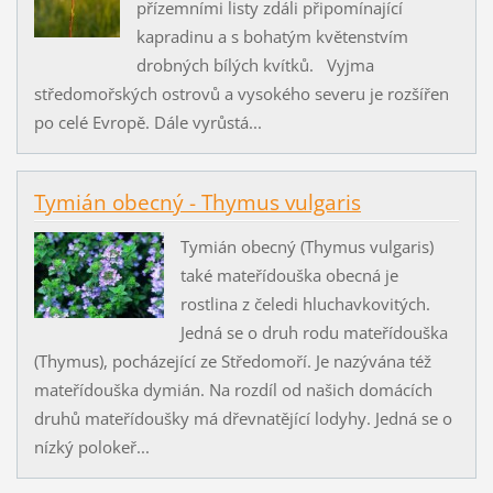
přízemními listy zdáli připomínající
kapradinu a s bohatým květenstvím
drobných bílých kvítků. Vyjma
středomořských ostrovů a vysokého severu je rozšířen
po celé Evropě. Dále vyrůstá...
Tymián obecný - Thymus vulgaris
Tymián obecný (Thymus vulgaris)
také mateřídouška obecná je
rostlina z čeledi hluchavkovitých.
Jedná se o druh rodu mateřídouška
(Thymus), pocházející ze Středomoří. Je nazývána též
mateřídouška dymián. Na rozdíl od našich domácích
druhů mateřídoušky má dřevnatějící lodyhy. Jedná se o
nízký polokeř...