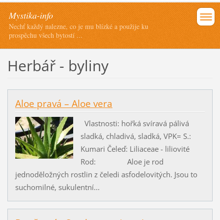
Mystika-info
Nechť každý nalezne, co je mu blízké a použije ku
prospěchu všech bytostí ...
Herbář - byliny
Aloe pravá – Aloe vera
Vlastnosti: hořká svíravá pálivá
sladká, chladivá, sladká, VPK= S.:
Kumari Čeleď: Liliaceae - liliovité
Rod: Aloe je rod
jednoděložných rostlin z čeledi asfodelovitých. Jsou to
suchomilné, sukulentní...