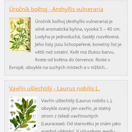
Úročník bolhoj - Anthyllis vulneraria
Úročník bolhoj (Anthyllis vulneraria) je
silně aromatická bylina, vysoká 5 – 40 cm.
Lodyha je jednoduchá, častěji rozvětvená.
Jeho listy jsou lichozpeřené, konečný list je
větší než ostatní. Květ má žlutou barvu.
Kvete od května do července. Roste v
Evropě, obvykle na suchých místech a v nižších...
Vavřín ušlechtilý - Laurus nobilis L.
Vavřín ušlechtilý (Laurus nobilis L.),
obvykle zvaný jen vavřín, je statný
strom z čeledi vavřínovitých
(Lauraceae). Od starověku je znám jako
symbol vítězství. V původním areálu