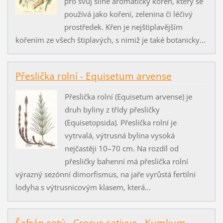
pro svůj silně aromatický kořen, který se
používá jako koření, zelenina či léčivý
prostředek. Křen je nejštiplavějším
kořením ze všech štiplavých, s nimiž je také botanicky...
Přeslička rolní - Equisetum arvense
Přeslička rolní (Equisetum arvense) je
druh byliny z třídy přesličky
(Equisetopsida). Přeslička rolní je
vytrvalá, výtrusná bylina vysoká
nejčastěji 10–70 cm. Na rozdíl od
přesličky bahenní má přeslička rolní
výrazný sezónní dimorfismus, na jaře vyrůstá fertilní
lodyha s výtrusnicovým klasem, která...