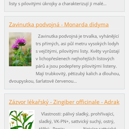
listy s pilovitými úkrojky a charakterizují ji malé...
Zavinutka podvojná - Monarda didyma
Zavinutka podvojná je trvalka, vyhánějící
trs přímých, asi půl metru vysokých lodyh
s vejčitými, pilovitými listy. Květy vyrůstají
v lichopřeslenech nejhořejších listových
párů a jsou podepřeny pilovitými listeny.
Mají trubkovitý, pětizubý kalich a dlouhou,
dvoupyskou, šarlatově červenou...
Zázvor lékařský - Zingiber officinale - Adrak
Vlastnosti: pálivý sladký, prohřívající,
sladký, VK-PN+, sattvický suchý, ostrý,
těžký Popis: Nejvíce sattvické