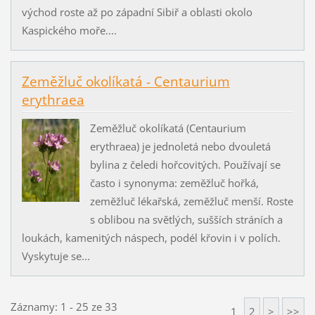
východ roste až po západní Sibiř a oblasti okolo
Kaspického moře....
Zeměžluč okolíkatá - Centaurium
erythraea
Zeměžluč okolíkatá (Centaurium
erythraea) je jednoletá nebo dvouletá
bylina z čeledi hořcovitých. Používají se
často i synonyma: zeměžluč hořká,
zeměžluč lékařská, zeměžluč menší. Roste
s oblibou na světlých, sušších stráních a
loukách, kamenitých náspech, podél křovin i v polích.
Vyskytuje se...
Záznamy: 1 - 25 ze 33
1
2
>
>>