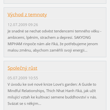
Východ z temnoty
12.07.2009 09:26
Je snadné se nechat odvést tendencemi temného věku -
ambicemi, lpěním, strachem a depresí. SAKYONG
MIPHAM rinpoče nám ale říká, že potřebujeme jenom
malou změnu, abychom zaměřili svoji energii...
Společný růst
05.07.2009 10:55
V úvodu ke své nové knize Love's garden: A Guide to
Mindful Relationships, Thich Nhat Hanh říká, jak užít
milující vztah ke kultivaci semene buddhovství v nás.
Svázat se s někým...