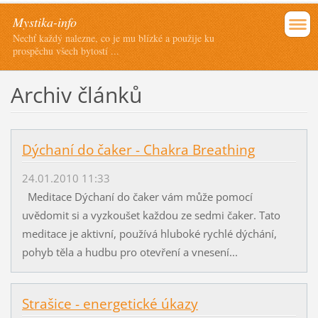
Mystika-info
Nechť každý nalezne, co je mu blízké a použije ku
prospěchu všech bytostí ...
Archiv článků
Dýchaní do čaker - Chakra Breathing
24.01.2010 11:33
Meditace Dýchaní do čaker vám může pomocí
uvědomit si a vyzkoušet každou ze sedmi čaker. Tato
meditace je aktivní, používá hluboké rychlé dýchání,
pohyb těla a hudbu pro otevření a vnesení...
Strašice - energetické úkazy