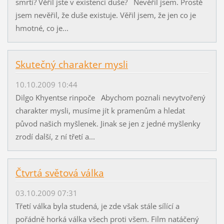
smrtí? Věřil jste v existenci duše? Nevěřil jsem. Prostě
jsem nevěřil, že duše existuje. Věřil jsem, že jen co je
hmotné, co je...
Skutečný charakter mysli
10.10.2009 10:44
Dilgo Khyentse rinpoče Abychom poznali nevytvořený
charakter mysli, musíme jít k pramenům a hledat
původ našich myšlenek. Jinak se jen z jedné myšlenky
zrodí další, z ní třetí a...
Čtvrtá světová válka
03.10.2009 07:31
Třetí válka byla studená, je zde však stále sílící a
pořádně horká válka všech proti všem. Film natáčený