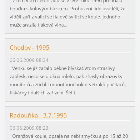
V této vsi u Letohradu se v létě roku 1996 přehnala
bouřka s kulovým bleskem. Probuzení lidé uváděli, že
viděli záři z valící se fialové svítící se koule. Jednoho
muže srazila tlaková vlna...
Chodov - 1995
06.06.2009 08:24
Venku se již začalo pěkně blýskat.Vtom strašlivý
záblesk, něco se u okna mlelo, pak zhasly obrazovky
monitorů a ztichl i monotónní hukot větráků počítačů,
tiskárny i dalších zařízení. Šéf i...
Radouňka - 3.7.1995
06.06.2009 08:23
Oranžová koule, opsala na nebi smyčku a po 15 až 20