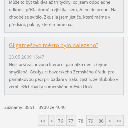
Může to být tak dva až tři týdny, co jsem odpoledne
odkudsi přišla domů a zjistila jsem, že nejde proud. Na
chodbě se svítilo. Zkusila jsem jističe, které máme v
předsíni, pak ty, které máme na...
Gilgamešovo město bylo nalezeno?
23.05.2009 16:47
Nejstarší zachovaná literární památka není zřejmě
smyšlená. Geofyzici bavorského Zemského úřadu pro
památkovou péči při bádání v Iráku zjistili, že hluboko v
zemi ležící zbytky sumerského města Uruk....
Záznamy: 3851 - 3900 ze 4040
<<
<
76
77
78
79
80
>
>>