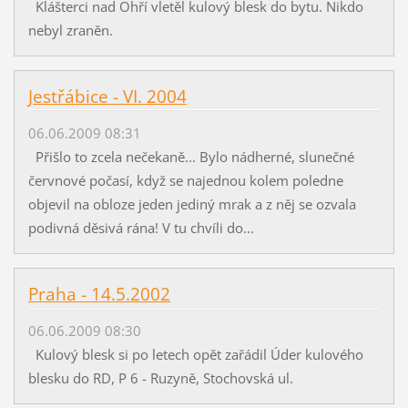
Klášterci nad Ohří vletěl kulový blesk do bytu. Nikdo
nebyl zraněn.
Jestřábice - VI. 2004
06.06.2009 08:31
Přišlo to zcela nečekaně... Bylo nádherné, slunečné
červnové počasí, když se najednou kolem poledne
objevil na obloze jeden jediný mrak a z něj se ozvala
podivná děsivá rána! V tu chvíli do...
Praha - 14.5.2002
06.06.2009 08:30
Kulový blesk si po letech opět zařádil Úder kulového
blesku do RD, P 6 - Ruzyně, Stochovská ul.