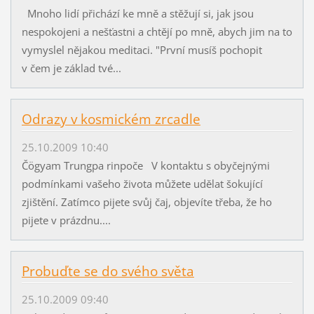
Mnoho lidí přichází ke mně a stěžují si, jak jsou
nespokojeni a nešťastni a chtějí po mně, abych jim na to
vymyslel nějakou meditaci. "První musíš pochopit
v čem je základ tvé...
Odrazy v kosmickém zrcadle
25.10.2009 10:40
Čögyam Trungpa rinpoče V kontaktu s obyčejnými
podmínkami vašeho života můžete udělat šokující
zjištění. Zatímco pijete svůj čaj, objevíte třeba, že ho
pijete v prázdnu....
Probuďte se do svého světa
25.10.2009 09:40