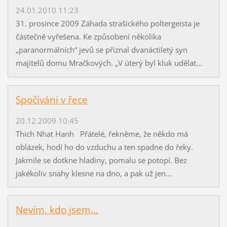
24.01.2010 11:23
31. prosince 2009 Záhada strašického poltergeista je
částečně vyřešena. Ke způsobení několika
„paranormálních“ jevů se přiznal dvanáctiletý syn
majitelů domu Mračkových. „V úterý byl kluk udělat...
Spočívání v řece
20.12.2009 10:45
Thich Nhat Hanh Přátelé, řekněme, že někdo má
oblázek, hodí ho do vzduchu a ten spadne do řeky.
Jakmile se dotkne hladiny, pomalu se potopí. Bez
jakékoliv snahy klesne na dno, a pak už jen...
Nevím, kdo jsem...