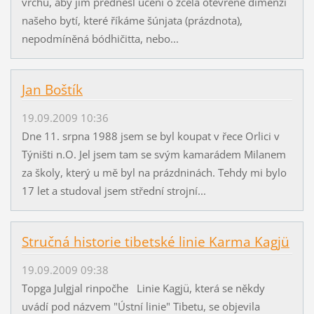
vrchu, aby jim přednesl učení o zcela otevřené dimenzi
našeho bytí, které říkáme šúnjata (prázdnota),
nepodmíněná bódhičitta, nebo...
Jan Boštík
19.09.2009 10:36
Dne 11. srpna 1988 jsem se byl koupat v řece Orlici v
Týništi n.O. Jel jsem tam se svým kamarádem Milanem
za školy, který u mě byl na prázdninách. Tehdy mi bylo
17 let a studoval jsem střední strojní...
Stručná historie tibetské linie Karma Kagjü
19.09.2009 09:38
Topga Julgjal rinpočhe Linie Kagjü, která se někdy
uvádí pod názvem "Ústní linie" Tibetu, se objevila