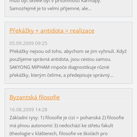
musí být skvělé být v přítomnosti Karmapy.
Samozřejmě je to velmi příjemné, ale...
Překážky + antidota = realizace
05.09.2009 09:25
Překážky nejsou od toho, abychom se jim vyhnuli. Když
použijeme správná antidota, jsou cestou samou.
SAKYONG MIPHAM rinpoče diagnostikuje různé
překážky, kterým čelíme, a předepisuje správný...
Byzantská filosofie
16.08.2009 14:28
Základní rysy: 1) filosofie je cizí = pohanská 2) filosofie
má plnou autonomii 3) nedochází ke střetu fakult
(theologie v klášterech, filosofie ve školách pro