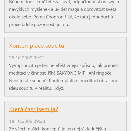
Během dne se můžete zastavit, odpočinout si od svých
navyklých myšlenek a uvidět magii a obrovitost světa
okolo sebe. Pema Chödrön říká, že tato jednoduchá
praxe bdělé pozornosti je tou...
Kontemplace soucitu
25.10.2009 09:21
Vývoj soucitu je ten nejefektivnější způsob, jak přenést
meditaci v činnost, říká SAKYONG MIPHAM rinpoče.
Není to ale snadné. Kontemplativní meditací obracíme
ideu soucitu v realitu. Když...
Která část jsem já?
18.10.2009 09:23
Ze všech našich konceptů je ten nejzákladnější a